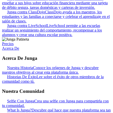
enseñar a sus hijos sobre educación financiera mediante una tarjeta
de débito segura, tareas domésticas y carteras de inversión.
Junga contra ClassDojo
ClassDojo ayuda a los maestros, los
estudiantes y las familias a conectarse y celebrar el aprendizaje en el
salón de clases.
Junga contra LiveSchool
LiveSchool permite a las escuelas
realizar un seguimiento del comportamiento, recompensar a los
alumnos y crear una cultura escolar positiva.
Precios
Acerca De
Acerca De Junga
Nuestra Historia
Conoce los orígenes de Junga y descubre
nuestros objetivos al crear esta plataforma única.
Historias De Éxito
Lee sobre el éxito de otros miembros de la
comunidad como tú.
Nuestra Comunidad
Selfie Con Junga
Crea una selfie con Junga para compartirla con
tu comunidad.
What Is Junga?
Descubre qué hace que nuestra plataforma sea tan