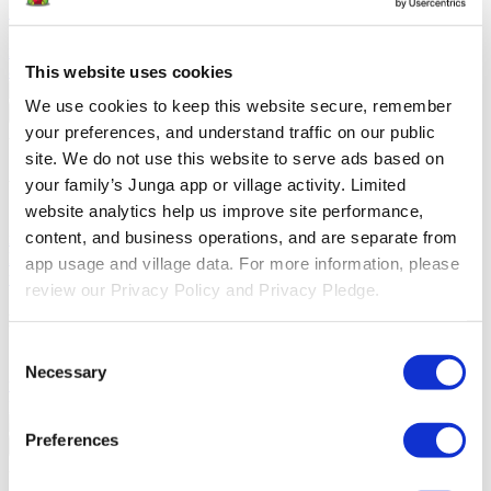
familias a conectarse y celebrar el aprendizaje en el salón de clases.
Junga contra LiveSchool
LiveSchool permite a las escuelas
realizar un seguimiento del comportamiento, recompensar a los
alumnos y crear una cultura escolar positiva.
This website uses cookies
We use cookies to keep this website secure, remember 
Regresar
your preferences, and understand traffic on our public 
Acerca De
site. We do not use this website to serve ads based on 
Acerca De Junga
your family’s Junga app or village activity. Limited 
website analytics help us improve site performance, 
Nuestra Historia
Conoce los orígenes de Junga y descubre
content, and business operations, and are separate from 
nuestros objetivos al crear esta plataforma única.
Historias De
Éxito
Lee sobre el éxito de otros miembros de la comunidad como
app usage and village data. For more information, please 
tú.
review our Privacy Policy and Privacy Pledge.
Nuestra Comunidad
Consent
Selfie Con Junga
Crea una selfie con Junga para compartirla con
Necessary
Selection
tu comunidad.
What Is Junga?
Descubre qué hace que nuestra
plataforma sea tan especial.
Preferences
Regresar
Ayuda