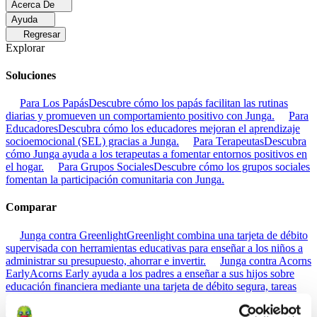
Acerca De
Ayuda
Regresar
Explorar
Soluciones
Para Los Papás
Descubre cómo los papás facilitan las rutinas
diarias y promueven un comportamiento positivo con Junga.
Para
Educadores
Descubra cómo los educadores mejoran el aprendizaje
socioemocional (SEL) gracias a Junga.
Para Terapeutas
Descubra
cómo Junga ayuda a los terapeutas a fomentar entornos positivos en
el hogar.
Para Grupos Sociales
Descubre cómo los grupos sociales
fomentan la participación comunitaria con Junga.
Comparar
Junga contra Greenlight
Greenlight combina una tarjeta de débito
supervisada con herramientas educativas para enseñar a los niños a
administrar su presupuesto, ahorrar e invertir.
Junga contra Acorns
Early
Acorns Early ayuda a los padres a enseñar a sus hijos sobre
educación financiera mediante una tarjeta de débito segura, tareas
domésticas y carteras de inversión.
Junga contra
ClassDojo
ClassDojo ayuda a los maestros, los estudiantes y las