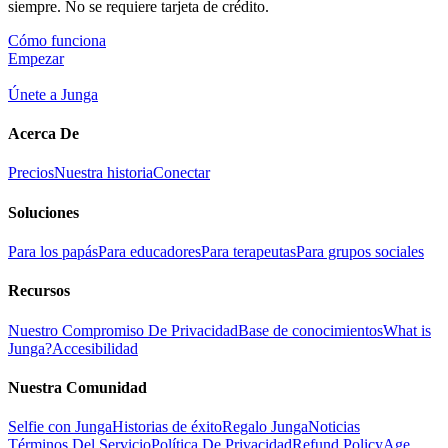
siempre. No se requiere tarjeta de crédito.
Cómo funciona
Empezar
Únete a Junga
Acerca De
Precios
Nuestra historia
Conectar
Soluciones
Para los papás
Para educadores
Para terapeutas
Para grupos sociales
Recursos
Nuestro Compromiso De Privacidad
Base de conocimientos
What is
Junga?
Accesibilidad
Nuestra Comunidad
Selfie con Junga
Historias de éxito
Regalo Junga
Noticias
Términos Del Servicio
Política De Privacidad
Refund Policy
Age