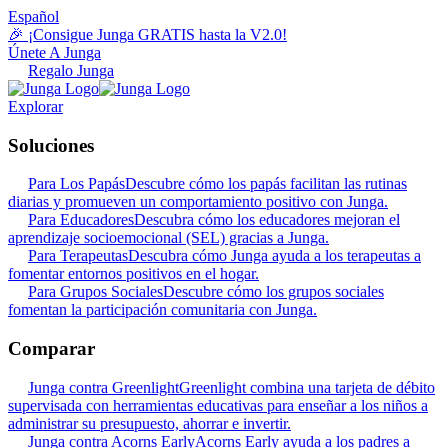
Español
🎉 ¡Consigue Junga GRATIS hasta la V2.0!
Únete A Junga
Regalo Junga
Explorar
Soluciones
Para Los Papás
Descubre cómo los papás facilitan las rutinas
diarias y promueven un comportamiento positivo con Junga.
Para Educadores
Descubra cómo los educadores mejoran el
aprendizaje socioemocional (SEL) gracias a Junga.
Para Terapeutas
Descubra cómo Junga ayuda a los terapeutas a
fomentar entornos positivos en el hogar.
Para Grupos Sociales
Descubre cómo los grupos sociales
fomentan la participación comunitaria con Junga.
Comparar
Junga contra Greenlight
Greenlight combina una tarjeta de débito
supervisada con herramientas educativas para enseñar a los niños a
administrar su presupuesto, ahorrar e invertir.
Junga contra Acorns Early
Acorns Early ayuda a los padres a