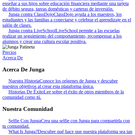
enseñar a sus hijos sobre educación financiera mediante una tarjeta
de débito segura, tareas domésticas y carteras de inversión.
Junga contra ClassDojo
ClassDojo ayuda a los maestros, los
estudiantes y las familias a conectarse y celebrar el aprendizaje en el
salón de clases.
Junga contra LiveSchool
LiveSchool permite a las escuelas
realizar un seguimiento del comportamiento, recompensar a los
alumnos y crear una cultura escolar positiva.
Precios
Acerca De
Acerca De Junga
Nuestra Historia
Conoce los orígenes de Junga y descubre
nuestros objetivos al crear esta plataforma única.
Historias De Éxito
Lee sobre el éxito de otros miembros de la
comunidad como tú.
Nuestra Comunidad
Selfie Con Junga
Crea una selfie con Junga para compartirla con
tu comunidad.
What Is Junga?
Descubre qué hace que nuestra plataforma sea tan