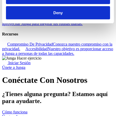
Descubra
Deny
Base De Conocimientos
Descubre cómo sacar el máximo partido
a tu experiencia Junga.
Conectar
Hablemos sobre cómo puedes
aprovechar Junga para mejorar tus rutinas diarias.
Recursos
Compromiso De Privacidad
Conozca nuestro compromiso con la
privacidad.
Accesibilidad
Nuestro objetivo es proporcionar acceso
a Junga a personas de todas las capacidades.
Iniciar Sesión
Únete a Junga
Conéctate Con Nosotros
¿Tienes alguna pregunta? Estamos aquí
para ayudarte.
Cómo funciona