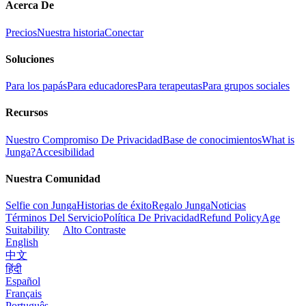
Acerca De
Precios
Nuestra historia
Conectar
Soluciones
Para los papás
Para educadores
Para terapeutas
Para grupos sociales
Recursos
Nuestro Compromiso De Privacidad
Base de conocimientos
What is
Junga?
Accesibilidad
Nuestra Comunidad
Selfie con Junga
Historias de éxito
Regalo Junga
Noticias
Términos Del Servicio
Política De Privacidad
Refund Policy
Age
Suitability
Alto Contraste
English
中文
हिंदी
Español
Français
Português