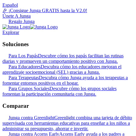
Español
🎉 ¡Consigue Junga GRATIS hasta la V2.0!
Únete A Junga
Regalo Junga
Explorar
Soluciones
Para Los Papás
Descubre cómo los papás facilitan las rutinas
diarias y promueven un comportamiento positivo con Junga.
Para Educadores
Descubra cómo los educadores mejoran el
aprendizaje socioemocional (SEL) gracias a Junga.
Para Terapeutas
Descubra cómo Junga ayuda a los terapeutas a
fomentar entornos positivos en el hogar.
Para Grupos Sociales
Descubre cómo los grupos sociales
fomentan la participación comunitaria con Junga.
Comparar
Junga contra Greenlight
Greenlight combina una tarjeta de débito
supervisada con herramientas educativas para enseñar a los niños a
administrar su presupuesto, ahorrar e invertir.
Junga contra Acorns Early
Acorns Early ayuda a los padres a