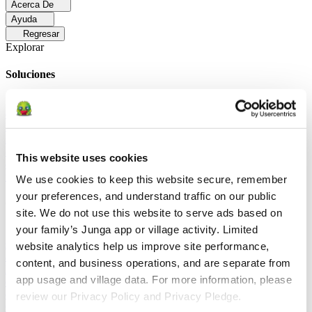
Acerca De
Ayuda
Regresar
Explorar
Soluciones
Para Los Papás
Descubre cómo los papás facilitan las rutinas
diarias y promueven un comportamiento positivo con Junga.
Para
Educadores
Descubra cómo los educadores mejoran el aprendizaje
socioemocional (SEL) gracias a Junga.
Para Terapeutas
Descubra
cómo Junga ayuda a los terapeutas a fomentar entornos positivos en
This website uses cookies
el hogar.
Para Grupos Sociales
Descubre cómo los grupos sociales
fomentan la participación comunitaria con Junga.
We use cookies to keep this website secure, remember 
your preferences, and understand traffic on our public 
Comparar
site. We do not use this website to serve ads based on 
your family’s Junga app or village activity. Limited 
Junga contra Greenlight
Greenlight combina una tarjeta de débito
supervisada con herramientas educativas para enseñar a los niños a
website analytics help us improve site performance, 
administrar su presupuesto, ahorrar e invertir.
Junga contra Acorns
content, and business operations, and are separate from 
Early
Acorns Early ayuda a los padres a enseñar a sus hijos sobre
app usage and village data. For more information, please 
educación financiera mediante una tarjeta de débito segura, tareas
domésticas y carteras de inversión.
Junga contra
review our Privacy Policy and Privacy Pledge.
ClassDojo
ClassDojo ayuda a los maestros, los estudiantes y las