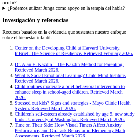
ocular?
¿Podemos utilizar Junga como apoyo en la terapia del habla?
Investigación y referencias
Recursos basados en la evidencia que sustentan nuestro enfoque
sobre el bienestar infantil.
Center on the Developing Child at Harvard University.
InBrief: The Science of Resilience. Retrieved February 2026.
Dr. Alan E. Kazdin – The Kazdin Method for Parenting.
Retrieved March 2026.
What Is Social Emotional Learning? Child Mind Institute.
Retrieved March 2026.
Child routines moderate a brief behavioral intervention to
enhance sleep in school-aged children. Retrieved March
2026.
Stressed out kids? Signs and strategies - Mayo Clinic Health
System. Retrieved March 2026.
Children's self-esteem already established by age 5, new study
finds - University of Washington. Retrieved March 2026.
Time on Their Side: How Visual Timers Affect Anxiety,
Performance, and On-Task Behavior in Elementary Math
Assessments. Retrieved March 2026.