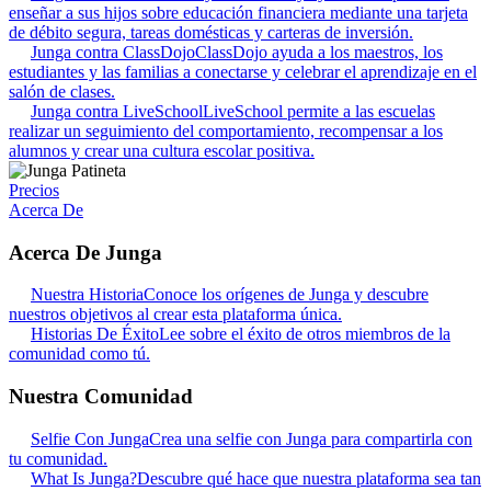
enseñar a sus hijos sobre educación financiera mediante una tarjeta
de débito segura, tareas domésticas y carteras de inversión.
Junga contra ClassDojo
ClassDojo ayuda a los maestros, los
estudiantes y las familias a conectarse y celebrar el aprendizaje en el
salón de clases.
Junga contra LiveSchool
LiveSchool permite a las escuelas
realizar un seguimiento del comportamiento, recompensar a los
alumnos y crear una cultura escolar positiva.
Precios
Acerca De
Acerca De Junga
Nuestra Historia
Conoce los orígenes de Junga y descubre
nuestros objetivos al crear esta plataforma única.
Historias De Éxito
Lee sobre el éxito de otros miembros de la
comunidad como tú.
Nuestra Comunidad
Selfie Con Junga
Crea una selfie con Junga para compartirla con
tu comunidad.
What Is Junga?
Descubre qué hace que nuestra plataforma sea tan