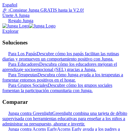
Español
🎉 ¡Consigue Junga GRATIS hasta la V2.0!
Únete A Junga
Regalo Junga
Explorar
Soluciones
Para Los Papás
Descubre cómo los papás facilitan las rutinas
diarias y promueven un comportamiento positivo con Junga.
Para Educadores
Descubra cómo los educadores mejoran el
aprendizaje socioemocional (SEL) gracias a Junga.
Para Terapeutas
Descubra cómo Junga ayuda a los terapeutas a
fomentar entornos positivos en el hogar.
Para Grupos Sociales
Descubre cómo los grupos sociales
fomentan la participación comunitaria con Junga.
Comparar
Junga contra Greenlight
Greenlight combina una tarjeta de débito
supervisada con herramientas educativas para enseñar a los niños a
administrar su presupuesto, ahorrar e invertir.
Junga contra Acorns Early
Acorns Early ayuda a los padres a