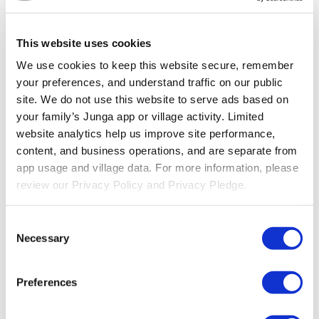
herramientas que fomenten el cumplimiento de los ejercicios en casa
de una manera positiva y centrada en el crecimiento. Junga ofrece
una plataforma accesible y consistente para registrar sus ejercicios en
This website uses cookies
casa, lo que te brinda información clara sobre su progreso y las áreas
que podrían necesitar una atención especial.
We use cookies to keep this website secure, remember 
your preferences, and understand traffic on our public 
Consulta de logopedia
site. We do not use this website to serve ads based on 
Cumplimiento del uso del parche ocular
Registro de sesiones de terapia ocupacional o fisioterapia
your family’s Junga app or village activity. Limited 
Seguimiento de la incontinencia
website analytics help us improve site performance, 
Cumplimiento terapéutico
content, and business operations, and are separate from 
Registro de la alimentación
Registro de episodios
app usage and village data. For more information, please 
Práctica de lectura
review our Privacy Policy and Privacy Pledge.
Preparados para fomentar el desarrollo
socioemocional
Consent
Necessary
Selection
Los padres confían en su experiencia para aplicar una terapia
estructurada que potencie el desarrollo socioemocional de sus hijos.
Junga ofrece una herramienta de acceso directo que refuerza los
Preferences
conceptos del aprendizaje socioemocional, ampliando los ejercicios
de las sesiones al ámbito doméstico para que los niños y las familias
puedan practicar con fluidez y potenciar el impacto del programa.