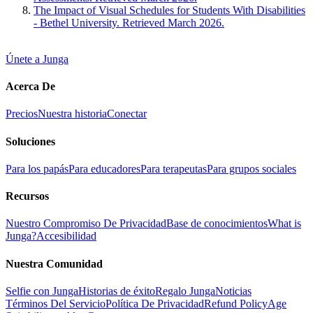
The Impact of Visual Schedules for Students With Disabilities
- Bethel University. Retrieved March 2026.
Únete a Junga
Acerca De
Precios
Nuestra historia
Conectar
Soluciones
Para los papás
Para educadores
Para terapeutas
Para grupos sociales
Recursos
Nuestro Compromiso De Privacidad
Base de conocimientos
What is
Junga?
Accesibilidad
Nuestra Comunidad
Selfie con Junga
Historias de éxito
Regalo Junga
Noticias
Términos Del Servicio
Política De Privacidad
Refund Policy
Age