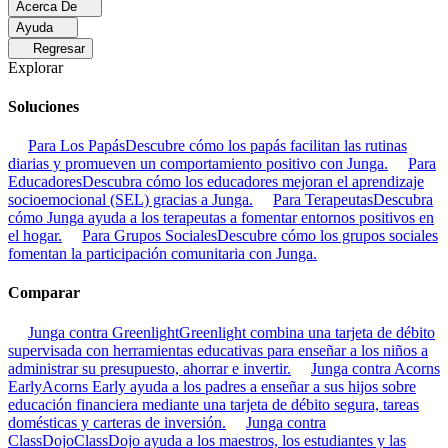
Acerca De
Ayuda
Regresar
Explorar
Soluciones
Para Los Papás
Descubre cómo los papás facilitan las rutinas
diarias y promueven un comportamiento positivo con Junga.
Para
Educadores
Descubra cómo los educadores mejoran el aprendizaje
socioemocional (SEL) gracias a Junga.
Para Terapeutas
Descubra
cómo Junga ayuda a los terapeutas a fomentar entornos positivos en
el hogar.
Para Grupos Sociales
Descubre cómo los grupos sociales
fomentan la participación comunitaria con Junga.
Comparar
Junga contra Greenlight
Greenlight combina una tarjeta de débito
supervisada con herramientas educativas para enseñar a los niños a
administrar su presupuesto, ahorrar e invertir.
Junga contra Acorns
Early
Acorns Early ayuda a los padres a enseñar a sus hijos sobre
educación financiera mediante una tarjeta de débito segura, tareas
domésticas y carteras de inversión.
Junga contra
ClassDojo
ClassDojo ayuda a los maestros, los estudiantes y las