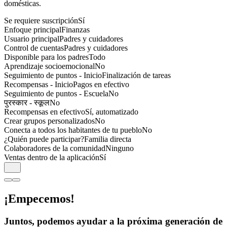
domésticas.
Se requiere suscripción
Sí
Enfoque principal
Finanzas
Usuario principal
Padres y cuidadores
Control de cuentas
Padres y cuidadores
Disponible para los padres
Todo
Aprendizaje socioemocional
No
Seguimiento de puntos - Inicio
Finalización de tareas
Recompensas - Inicio
Pagos en efectivo
Seguimiento de puntos - Escuela
No
पुरस्कार - स्कूल
No
Recompensas en efectivo
Sí, automatizado
Crear grupos personalizados
No
Conecta a todos los habitantes de tu pueblo
No
¿Quién puede participar?
Familia directa
Colaboradores de la comunidad
Ninguno
Ventas dentro de la aplicación
Sí
¡Empecemos!
Juntos, podemos ayudar a la próxima generación de