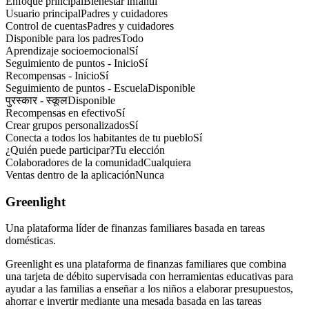
Enfoque principal
Bienestar infantil
Usuario principal
Padres y cuidadores
Control de cuentas
Padres y cuidadores
Disponible para los padres
Todo
Aprendizaje socioemocional
Sí
Seguimiento de puntos - Inicio
Sí
Recompensas - Inicio
Sí
Seguimiento de puntos - Escuela
Disponible
पुरस्कार - स्कूल
Disponible
Recompensas en efectivo
Sí
Crear grupos personalizados
Sí
Conecta a todos los habitantes de tu pueblo
Sí
¿Quién puede participar?
Tu elección
Colaboradores de la comunidad
Cualquiera
Ventas dentro de la aplicación
Nunca
Greenlight
Una plataforma líder de finanzas familiares basada en tareas
domésticas.
Greenlight es una plataforma de finanzas familiares que combina
una tarjeta de débito supervisada con herramientas educativas para
ayudar a las familias a enseñar a los niños a elaborar presupuestos,
ahorrar e invertir mediante una mesada basada en las tareas