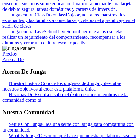
enseñar a sus hijos sobre educación financiera mediante una tarjeta
de débito segura, tareas domésticas y carteras de inversión.
Junga contra ClassDojo
ClassDojo ayuda a los maestros, los
estudiantes y las familias a conectarse y celebrar el aprendizaje en el
salón de clases.
Junga contra LiveSchool
LiveSchool permite a las escuelas
realizar un seguimiento del comportamiento, recompensar a los
alumnos y crear una cultura escolar positiva.
Precios
Acerca De
Acerca De Junga
Nuestra Historia
Conoce los orígenes de Junga y descubre
nuestros objetivos al crear esta plataforma única.
Historias De Éxito
Lee sobre el éxito de otros miembros de la
comunidad como tú.
Nuestra Comunidad
Selfie Con Junga
Crea una selfie con Junga para compartirla con
tu comunidad.
What Is Junga?
Descubre qué hace que nuestra plataforma sea tan