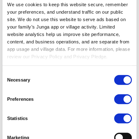
We use cookies to keep this website secure, remember 
Descubra
your preferences, and understand traffic on our public 
Base De Conocimientos
Descubre cómo sacar el máximo partido
site. We do not use this website to serve ads based on 
a tu experiencia Junga.
Conectar
Hablemos sobre cómo puedes
your family’s Junga app or village activity. Limited 
aprovechar Junga para mejorar tus rutinas diarias.
website analytics help us improve site performance, 
Recursos
content, and business operations, and are separate from 
app usage and village data. For more information, please 
Compromiso De Privacidad
Conozca nuestro compromiso con la
review our Privacy Policy and Privacy Pledge.
privacidad.
Accesibilidad
Nuestro objetivo es proporcionar acceso
a Junga a personas de todas las capacidades.
Consent
Iniciar Sesión
Necessary
Únete a Junga
Selection
Junga Contra Greenlight
Preferences
Descubre en qué se parecen y en qué se
Statistics
diferencian estas dos plataformas.
Habla con nuestro equipo
Marketing