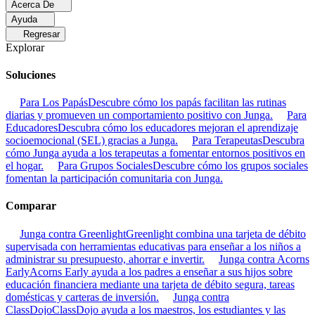
Acerca De
Ayuda
Regresar
Explorar
Soluciones
Para Los Papás
Descubre cómo los papás facilitan las rutinas
diarias y promueven un comportamiento positivo con Junga.
Para
Educadores
Descubra cómo los educadores mejoran el aprendizaje
socioemocional (SEL) gracias a Junga.
Para Terapeutas
Descubra
cómo Junga ayuda a los terapeutas a fomentar entornos positivos en
el hogar.
Para Grupos Sociales
Descubre cómo los grupos sociales
fomentan la participación comunitaria con Junga.
Comparar
Junga contra Greenlight
Greenlight combina una tarjeta de débito
supervisada con herramientas educativas para enseñar a los niños a
administrar su presupuesto, ahorrar e invertir.
Junga contra Acorns
Early
Acorns Early ayuda a los padres a enseñar a sus hijos sobre
educación financiera mediante una tarjeta de débito segura, tareas
domésticas y carteras de inversión.
Junga contra
ClassDojo
ClassDojo ayuda a los maestros, los estudiantes y las