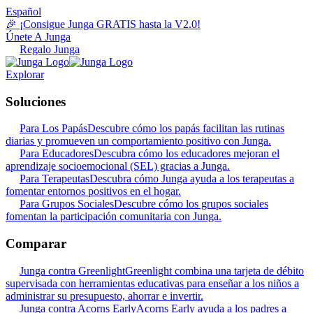
Español
🎉 ¡Consigue Junga GRATIS hasta la V2.0!
Únete A Junga
Regalo Junga
Explorar
Soluciones
Para Los Papás
Descubre cómo los papás facilitan las rutinas
diarias y promueven un comportamiento positivo con Junga.
Para Educadores
Descubra cómo los educadores mejoran el
aprendizaje socioemocional (SEL) gracias a Junga.
Para Terapeutas
Descubra cómo Junga ayuda a los terapeutas a
fomentar entornos positivos en el hogar.
Para Grupos Sociales
Descubre cómo los grupos sociales
fomentan la participación comunitaria con Junga.
Comparar
Junga contra Greenlight
Greenlight combina una tarjeta de débito
supervisada con herramientas educativas para enseñar a los niños a
administrar su presupuesto, ahorrar e invertir.
Junga contra Acorns Early
Acorns Early ayuda a los padres a