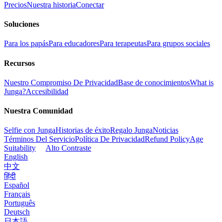
Precios
Nuestra historia
Conectar
Soluciones
Para los papás
Para educadores
Para terapeutas
Para grupos sociales
Recursos
Nuestro Compromiso De Privacidad
Base de conocimientos
What is
Junga?
Accesibilidad
Nuestra Comunidad
Selfie con Junga
Historias de éxito
Regalo Junga
Noticias
Términos Del Servicio
Política De Privacidad
Refund Policy
Age
Suitability
Alto Contraste
English
中文
हिंदी
Español
Français
Português
Deutsch
日本語