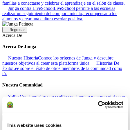
familias a conectarse y celebrar el aprendizaje en el salón de clases.
Junga contra LiveSchool
LiveSchool permite a las escuelas
realizar un seguimiento del comportamiento, recompensar a los
alumnos y crear una cultura escolar positiva.
Regresar
Acerca De
Acerca De Junga
Nuestra Historia
Conoce los orígenes de Junga y descubre
nuestros objetivos al crear esta plataforma única.
Historias De
Éxito
Lee sobre el éxito de otros miembros de la comunidad como
tú.
Nuestra Comunidad
Selfie Con Junga
Crea una selfie con Junga para compartirla con
tu comunidad.
What Is Junga?
Descubre qué hace que nuestra
plataforma sea tan especial.
Regresar
Ayuda
This website uses cookies