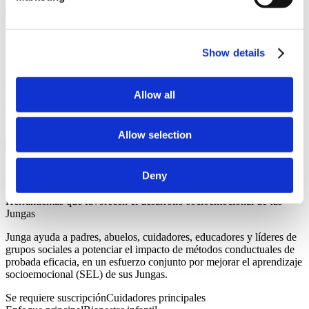
Únete a Junga
Una Comparación Rápida
Show details
A simple vista, Junga y Greenlight pueden parecer similares, pero
existen algunas diferencias clave que hacen que estas dos
Allow all
plataformas sean rivales en el mercado, no competidores directos.
Todos los derechos de autor y marcas registradas pertenecen a sus
respectivos propietarios.
Allow selection
Junga
Deny
Herramientas que favorecen el desarrollo socioemocional de tus
Jungas
Junga ayuda a padres, abuelos, cuidadores, educadores y líderes de
grupos sociales a potenciar el impacto de métodos conductuales de
probada eficacia, en un esfuerzo conjunto por mejorar el aprendizaje
socioemocional (SEL) de sus Jungas.
Se requiere suscripción
Cuidadores principales