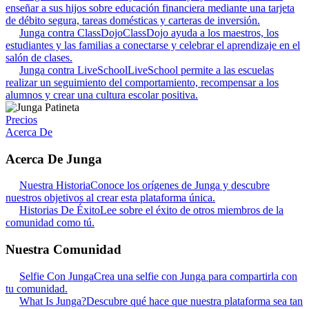
enseñar a sus hijos sobre educación financiera mediante una tarjeta
de débito segura, tareas domésticas y carteras de inversión.
Junga contra ClassDojo
ClassDojo ayuda a los maestros, los
estudiantes y las familias a conectarse y celebrar el aprendizaje en el
salón de clases.
Junga contra LiveSchool
LiveSchool permite a las escuelas
realizar un seguimiento del comportamiento, recompensar a los
alumnos y crear una cultura escolar positiva.
Precios
Acerca De
Acerca De Junga
Nuestra Historia
Conoce los orígenes de Junga y descubre
nuestros objetivos al crear esta plataforma única.
Historias De Éxito
Lee sobre el éxito de otros miembros de la
comunidad como tú.
Nuestra Comunidad
Selfie Con Junga
Crea una selfie con Junga para compartirla con
tu comunidad.
What Is Junga?
Descubre qué hace que nuestra plataforma sea tan