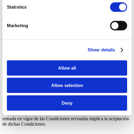
usted declara que está autorizado a enviar dicha imagen para
Statistics
su procesamiento a través de la función.
Las selfies generadas con imágenes de Junga se pueden
guardar en la galería de tu cuenta y permanecerán disponibles
allí hasta que las elimines desde tu panel de control.
Marketing
Eres responsable de revisar las imágenes generadas antes de
compartirlas y de no utilizar la función de manera que infrinja
la ley, los derechos de privacidad o estas Condiciones.
Podemos limitar, suspender o desactivar el acceso a la
Show details
función, eliminar contenido o denegar su procesamiento
cuando sea necesario para hacer cumplir estas Condiciones,
proteger a los usuarios o cumplir con la ley.
Allow all
Modificación Del Acuerdo
Allow selection
Podemos modificar estas Condiciones periódicamente. Si realizamos
cambios sustanciales, lo notificaremos actualizando la fecha de
«Actualizado» y, cuando sea pertinente, mediante un aviso adicional
dentro del Servicio o por correo electrónico. A menos que la ley
Deny
exija lo contrario, los cambios entrarán en vigor en el momento de
su publicación. El uso continuado del Servicio tras la fecha de
entrada en vigor de las Condiciones revisadas implica la aceptación
de dichas Condiciones.