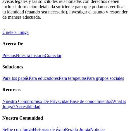
avisos legales y las solicitudes relacionadas con derechos deben
incluir información detallada suficiente para que podamos verificar
tu identidad (cuando sea necesario), investigar el asunto y responder
de manera adecuada.
Únete a Junga
Acerca De
Precios
Nuestra historia
Conectar
Soluciones
Para los papás
Para educadores
Para terapeutas
Para grupos sociales
Recursos
Nuestro Compromiso De Privacidad
Base de conocimientos
What is
Junga?
Accesibilidad
Nuestra Comunidad
Selfie con Junga
Historias de éxito
Regalo Junga
Noticias