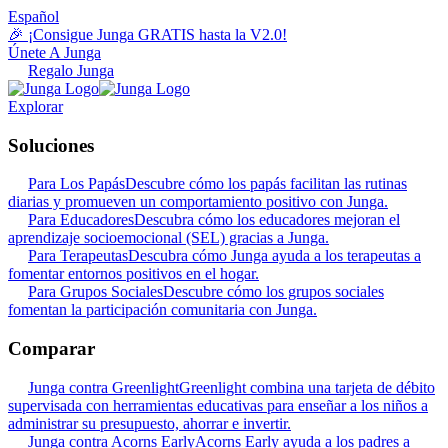
Español
🎉 ¡Consigue Junga GRATIS hasta la V2.0!
Únete A Junga
Regalo Junga
Explorar
Soluciones
Para Los Papás
Descubre cómo los papás facilitan las rutinas
diarias y promueven un comportamiento positivo con Junga.
Para Educadores
Descubra cómo los educadores mejoran el
aprendizaje socioemocional (SEL) gracias a Junga.
Para Terapeutas
Descubra cómo Junga ayuda a los terapeutas a
fomentar entornos positivos en el hogar.
Para Grupos Sociales
Descubre cómo los grupos sociales
fomentan la participación comunitaria con Junga.
Comparar
Junga contra Greenlight
Greenlight combina una tarjeta de débito
supervisada con herramientas educativas para enseñar a los niños a
administrar su presupuesto, ahorrar e invertir.
Junga contra Acorns Early
Acorns Early ayuda a los padres a