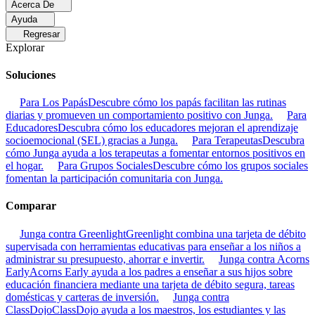
Acerca De
Ayuda
Regresar
Explorar
Soluciones
Para Los Papás
Descubre cómo los papás facilitan las rutinas
diarias y promueven un comportamiento positivo con Junga.
Para
Educadores
Descubra cómo los educadores mejoran el aprendizaje
socioemocional (SEL) gracias a Junga.
Para Terapeutas
Descubra
cómo Junga ayuda a los terapeutas a fomentar entornos positivos en
el hogar.
Para Grupos Sociales
Descubre cómo los grupos sociales
fomentan la participación comunitaria con Junga.
Comparar
Junga contra Greenlight
Greenlight combina una tarjeta de débito
supervisada con herramientas educativas para enseñar a los niños a
administrar su presupuesto, ahorrar e invertir.
Junga contra Acorns
Early
Acorns Early ayuda a los padres a enseñar a sus hijos sobre
educación financiera mediante una tarjeta de débito segura, tareas
domésticas y carteras de inversión.
Junga contra
ClassDojo
ClassDojo ayuda a los maestros, los estudiantes y las