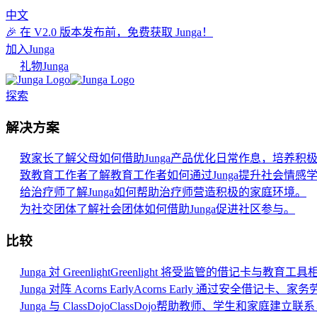
中文
🎉 在 V2.0 版本发布前，免费获取 Junga！
加入Junga
礼物Junga
探索
解决方案
致家长
了解父母如何借助Junga产品优化日常作息，培养积
致教育工作者
了解教育工作者如何通过Junga提升社会情感学
给治疗师
了解Junga如何帮助治疗师营造积极的家庭环境。
为社交团体
了解社会团体如何借助Junga促进社区参与。
比较
Junga 対 Greenlight
Greenlight 将受监管的借记卡与教
Junga 对阵 Acorns Early
Acorns Early 通过安全借记
Junga 与 ClassDojo
ClassDojo帮助教师、学生和家庭建立