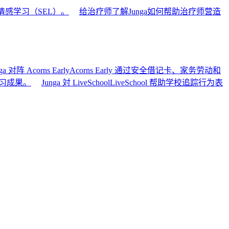
情感学习（SEL）。
给治疗师
了解Junga如何帮助治疗师营造
ga 对阵 Acorns Early
Acorns Early 通过安全借记卡、家务劳动和
学习成果。
Junga 対 LiveSchool
LiveSchool 帮助学校追踪行为表