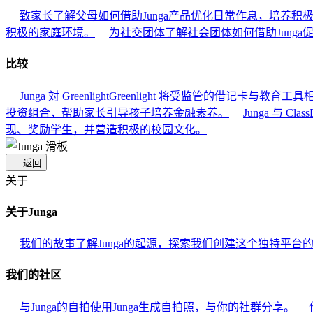
致家长
了解父母如何借助Junga产品优化日常作息，培养积
积极的家庭环境。
为社交团体
了解社会团体如何借助Junga
比较
Junga 対 Greenlight
Greenlight 将受监管的借记卡与教
投资组合，帮助家长引导孩子培养金融素养。
Junga 与 Class
现、奖励学生，并营造积极的校园文化。
返回
关于
关于Junga
我们的故事
了解Junga的起源，探索我们创建这个独特平台
我们的社区
与Junga的自拍
使用Junga生成自拍照，与你的社群分享。