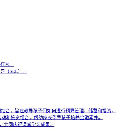
极行为。
习（SEL）。
育工具相结合，旨在教导孩子们如何进行预算管理、储蓄和投资。
卡、家务劳动和投资组合，帮助家长引导孩子培养金融素养。
联系，共同庆祝课堂学习成果。