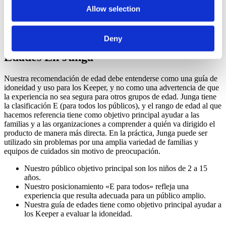
Junga no permite contenidos relacionados con temas políticos,
Allow selection
religiosos, de violencia, de apuestas, que provoquen miedo,
de consumo de sustancias o que sigan tendencias.
Deny
Cómo Funciona La Clasificación Por
Edades En Junga
Nuestra recomendación de edad debe entenderse como una guía de
idoneidad y uso para los Keeper, y no como una advertencia de que
la experiencia no sea segura para otros grupos de edad. Junga tiene
la clasificación E (para todos los públicos), y el rango de edad al que
hacemos referencia tiene como objetivo principal ayudar a las
familias y a las organizaciones a comprender a quién va dirigido el
producto de manera más directa. En la práctica, Junga puede ser
utilizado sin problemas por una amplia variedad de familias y
equipos de cuidados sin motivo de preocupación.
Nuestro público objetivo principal son los niños de 2 a 15
años.
Nuestro posicionamiento «E para todos» refleja una
experiencia que resulta adecuada para un público amplio.
Nuestra guía de edades tiene como objetivo principal ayudar a
los Keeper a evaluar la idoneidad.