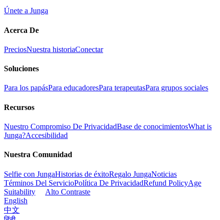
Únete a Junga
Acerca De
Precios
Nuestra historia
Conectar
Soluciones
Para los papás
Para educadores
Para terapeutas
Para grupos sociales
Recursos
Nuestro Compromiso De Privacidad
Base de conocimientos
What is
Junga?
Accesibilidad
Nuestra Comunidad
Selfie con Junga
Historias de éxito
Regalo Junga
Noticias
Términos Del Servicio
Política De Privacidad
Refund Policy
Age
Suitability
Alto Contraste
English
中文
हिंदी