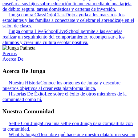
enseñar a sus hijos sobre educación financiera mediante una tarjeta
de débito segura, tareas domésticas y carteras de inversión.
Junga contra ClassDojo
ClassDojo ayuda a los maestros, los
estudiantes y las familias a conectarse y celebrar el aprendizaje en el
salón de clases.
Junga contra LiveSchool
LiveSchool permite a las escuelas
realizar un seguimiento del comportamiento, recompensar a los
alumnos y crear una cultura escolar positiva.
Precios
Acerca De
Acerca De Junga
Nuestra Historia
Conoce los orígenes de Junga y descubre
nuestros objetivos al crear esta plataforma única.
Historias De Éxito
Lee sobre el éxito de otros miembros de la
comunidad como tú.
Nuestra Comunidad
Selfie Con Junga
Crea una selfie con Junga para compartirla con
tu comunidad.
What Is Junga?
Descubre qué hace que nuestra plataforma sea tan