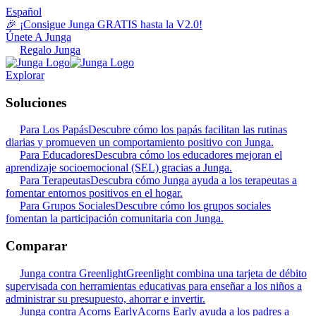
Español
🎉 ¡Consigue Junga GRATIS hasta la V2.0!
Únete A Junga
Regalo Junga
Explorar
Soluciones
Para Los Papás
Descubre cómo los papás facilitan las rutinas
diarias y promueven un comportamiento positivo con Junga.
Para Educadores
Descubra cómo los educadores mejoran el
aprendizaje socioemocional (SEL) gracias a Junga.
Para Terapeutas
Descubra cómo Junga ayuda a los terapeutas a
fomentar entornos positivos en el hogar.
Para Grupos Sociales
Descubre cómo los grupos sociales
fomentan la participación comunitaria con Junga.
Comparar
Junga contra Greenlight
Greenlight combina una tarjeta de débito
supervisada con herramientas educativas para enseñar a los niños a
administrar su presupuesto, ahorrar e invertir.
Junga contra Acorns Early
Acorns Early ayuda a los padres a