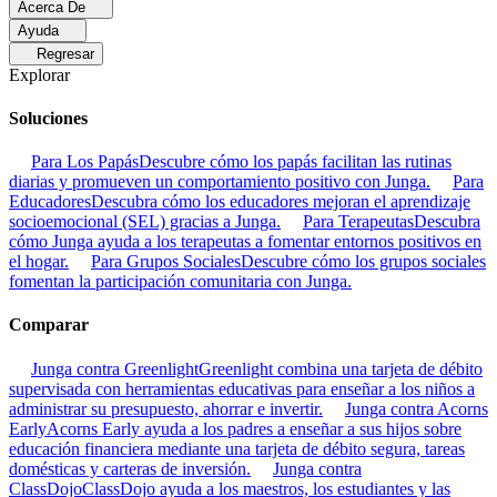
Acerca De
Ayuda
Regresar
Explorar
Soluciones
Para Los Papás
Descubre cómo los papás facilitan las rutinas
diarias y promueven un comportamiento positivo con Junga.
Para
Educadores
Descubra cómo los educadores mejoran el aprendizaje
socioemocional (SEL) gracias a Junga.
Para Terapeutas
Descubra
cómo Junga ayuda a los terapeutas a fomentar entornos positivos en
el hogar.
Para Grupos Sociales
Descubre cómo los grupos sociales
fomentan la participación comunitaria con Junga.
Comparar
Junga contra Greenlight
Greenlight combina una tarjeta de débito
supervisada con herramientas educativas para enseñar a los niños a
administrar su presupuesto, ahorrar e invertir.
Junga contra Acorns
Early
Acorns Early ayuda a los padres a enseñar a sus hijos sobre
educación financiera mediante una tarjeta de débito segura, tareas
domésticas y carteras de inversión.
Junga contra
ClassDojo
ClassDojo ayuda a los maestros, los estudiantes y las