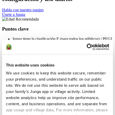
Habla con nuestro equipo
Únete a Junga
Puntos clave
Junga tiene la clasificación E (para todos los públicos) / PEGI
3
Junga está diseñado para que lo configuren y lo administren
los cuidadores adultos.
Nuestro contenido y nuestra experiencia están pensados
principalmente para niños de entre 2 y 15 años, pero Junga
This website uses cookies
pretende ser un espacio acogedor, motivador y adecuado para
todos.
We use cookies to keep this website secure, remember 
Junga está concebido como un espacio positivo y seguro
your preferences, and understand traffic on our public 
donde los Keeper puedan centrarse en el crecimiento, la
resiliencia, la confianza y el desarrollo saludable de sus hijos.
site. We do not use this website to serve ads based on 
Junga no permite contenidos relacionados con temas políticos,
your family’s Junga app or village activity. Limited 
religiosos, de violencia, de apuestas, que provoquen miedo,
website analytics help us improve site performance, 
de consumo de sustancias o que sigan tendencias.
content, and business operations, and are separate from 
Edad Recomendada
app usage and village data. For more information, please 