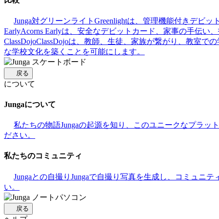
Junga対グリーンライト
Greenlightは、管理機能付
Early
Acorns Earlyは、安全なデビットカード、家事
ClassDojo
ClassDojoは、教師、生徒、家族が繋がり、教室
な学校文化を築くことを可能にします。
戻る
について
Jungaについて
私たちの物語
Jungaの起源を知り、このユニークなプラ
ださい。
私たちのコミュニティ
Jungaとの自撮り
Jungaで自撮り写真を生成し、コミュニ
い。
戻る