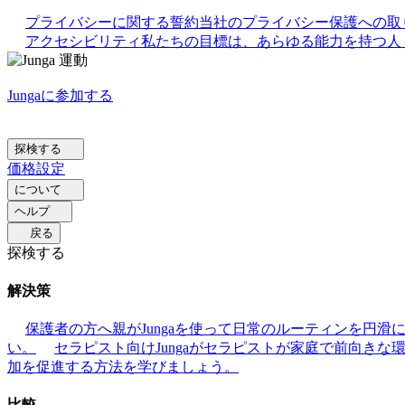
プライバシーに関する誓約
当社のプライバシー保護への取
アクセシビリティ
私たちの目標は、あらゆる能力を持つ人々
Jungaに参加する
探検する
価格設定
について
ヘルプ
戻る
探検する
解決策
保護者の方へ
親がJungaを使って日常のルーティンを円
い。
セラピスト向け
Jungaがセラピストが家庭で前向き
加を促進する方法を学びましょう。
比較