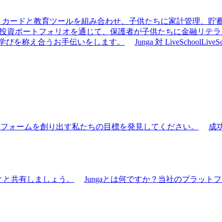
きデビットカードと教育ツールを組み合わせ、子供たちに家計管理、
の手伝い、投資ポートフォリオを通じて、保護者が子供たちに金融リ
での学びを称え合うお手伝いをします。
Junga 対 LiveSchool
Liv
ットフォームを創り出す私たちの目標を発見してください。
成
ティと共有しましょう。
Jungaとは何ですか？
当社のプラットフ