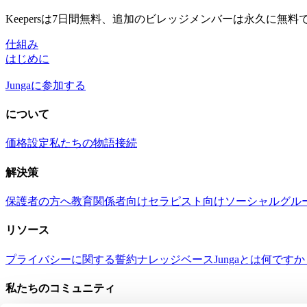
Keepersは7日間無料、追加のビレッジメンバーは永久に無
仕組み
はじめに
Jungaに参加する
について
価格設定
私たちの物語
接続
解決策
保護者の方へ
教育関係者向け
セラピスト向け
ソーシャルグル
リソース
プライバシーに関する誓約
ナレッジベース
Jungaとは何です
私たちのコミュニティ