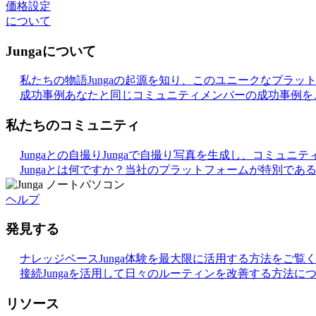
価格設定
について
Jungaについて
私たちの物語
Jungaの起源を知り、このユニークなプラ
成功事例
あなたと同じコミュニティメンバーの成功事例を
私たちのコミュニティ
Jungaとの自撮り
Jungaで自撮り写真を生成し、コミュニ
Jungaとは何ですか？
当社のプラットフォームが特別であ
ヘルプ
発見する
ナレッジベース
Junga体験を最大限に活用する方法をご覧
接続
Jungaを活用して日々のルーティンを改善する方法に
リソース