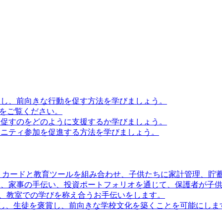
滑にし、前向きな行動を促す方法を学びましょう。
法をご覧ください。
境を促すのをどのように支援するか学びましょう。
ミュニティ参加を促進する方法を学びましょう。
きデビットカードと教育ツールを組み合わせ、子供たちに家計管理、
ビットカード、家事の手伝い、投資ポートフォリオを通じて、保護者
繋がり、教室での学びを称え合うお手伝いをします。
動を追跡し、生徒を褒賞し、前向きな学校文化を築くことを可能にしま