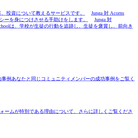
貯蓄、投資について教えるサービスです。
Junga 対 Acorns
テラシーを身につけさせる手助けをします。
Junga 対
eSchoolは、学校が生徒の行動を追跡し、生徒を褒賞し、前向き
功事例
あなたと同じコミュニティメンバーの成功事例をご覧く
ォームが特別である理由について、さらに詳しくご覧くださ