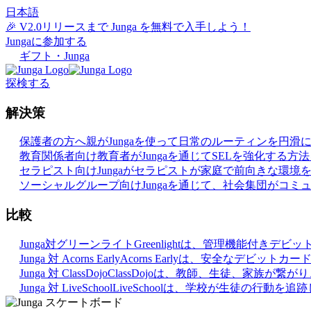
日本語
🎉 V2.0リリースまで Junga を無料で入手しよう！
Jungaに参加する
ギフト・Junga
探検する
解決策
保護者の方へ
親がJungaを使って日常のルーティンを円
教育関係者向け
教育者がJungaを通じてSELを強化する方
セラピスト向け
Jungaがセラピストが家庭で前向きな環
ソーシャルグループ向け
Jungaを通じて、社会集団がコ
比較
Junga対グリーンライト
Greenlightは、管理機能付
Junga 対 Acorns Early
Acorns Earlyは、安全なデ
Junga 対 ClassDojo
ClassDojoは、教師、生徒、家族が
Junga 対 LiveSchool
LiveSchoolは、学校が生徒の行