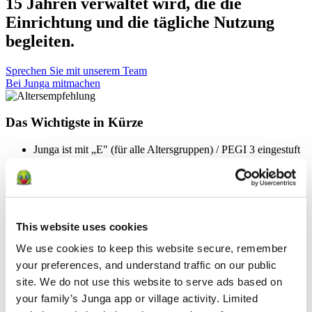
15 Jahren verwaltet wird, die die
Einrichtung und die tägliche Nutzung
begleiten.
Sprechen Sie mit unserem Team
Bei Junga mitmachen
Das Wichtigste in Kürze
Junga ist mit „E" (für alle Altersgruppen) / PEGI 3 eingestuft
Junga ist so konzipiert, dass es von erwachsenen Betreuern
eingerichtet und verwaltet wird.
Unsere Inhalte und unser Erlebnis sind in erster Linie für
Kinder im Alter von 2 bis 15 Jahren konzipiert, doch Junga
soll für alle einladend, motivierend und geeignet sein.
Junga soll ein positiver, sicherer Ort sein, an dem sich Keeper
This website uses cookies
ganz auf das Wachstum, die Widerstandsfähigkeit, das
We use cookies to keep this website secure, remember 
Selbstvertrauen und die gesunde Entwicklung ihrer Kinder
konzentrieren können.
your preferences, and understand traffic on our public 
Junga erlaubt keine Inhalte, die politische, religiöse,
site. We do not use this website to serve ads based on 
gewalttätige, glücksspielbezogene, angstauslösende,
your family’s Junga app or village activity. Limited 
drogenbezogene oder trendorientierte Themen behandeln.