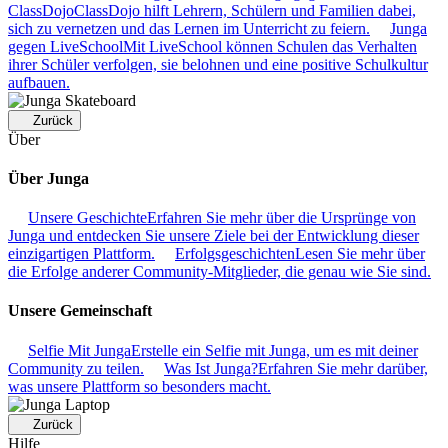
ClassDojo
ClassDojo hilft Lehrern, Schülern und Familien dabei,
sich zu vernetzen und das Lernen im Unterricht zu feiern.
Junga
gegen LiveSchool
Mit LiveSchool können Schulen das Verhalten
ihrer Schüler verfolgen, sie belohnen und eine positive Schulkultur
aufbauen.
Zurück
Über
Über Junga
Unsere Geschichte
Erfahren Sie mehr über die Ursprünge von
Junga und entdecken Sie unsere Ziele bei der Entwicklung dieser
einzigartigen Plattform.
Erfolgsgeschichten
Lesen Sie mehr über
die Erfolge anderer Community-Mitglieder, die genau wie Sie sind.
Unsere Gemeinschaft
Selfie Mit Junga
Erstelle ein Selfie mit Junga, um es mit deiner
Community zu teilen.
Was Ist Junga?
Erfahren Sie mehr darüber,
was unsere Plattform so besonders macht.
Zurück
Hilfe