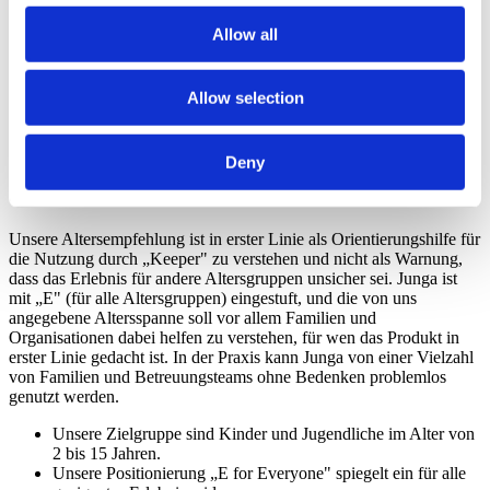
Selbsthilfegruppen, die zusammenarbeiten.
Allow all
Junga wurde entwickelt, um den Fokus auf positive
Entwicklung, Routinen und Ermutigung zu legen.
Junga erlaubt keine Inhalte, die politische, religiöse,
gewalttätige, glücksspielbezogene, angstauslösende,
Allow selection
drogenbezogene oder trendorientierte Themen behandeln.
So Funktioniert Die Altersfreigabe Bei
Deny
Junga
Unsere Altersempfehlung ist in erster Linie als Orientierungshilfe für
die Nutzung durch „Keeper" zu verstehen und nicht als Warnung,
dass das Erlebnis für andere Altersgruppen unsicher sei. Junga ist
mit „E" (für alle Altersgruppen) eingestuft, und die von uns
angegebene Altersspanne soll vor allem Familien und
Organisationen dabei helfen zu verstehen, für wen das Produkt in
erster Linie gedacht ist. In der Praxis kann Junga von einer Vielzahl
von Familien und Betreuungsteams ohne Bedenken problemlos
genutzt werden.
Unsere Zielgruppe sind Kinder und Jugendliche im Alter von
2 bis 15 Jahren.
Unsere Positionierung „E for Everyone" spiegelt ein für alle