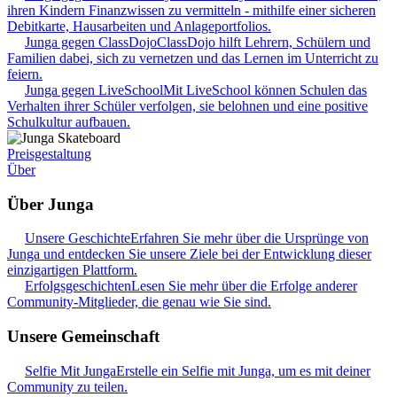
ihren Kindern Finanzwissen zu vermitteln - mithilfe einer sicheren
Debitkarte, Hausarbeiten und Anlageportfolios.
Junga gegen ClassDojo
ClassDojo hilft Lehrern, Schülern und
Familien dabei, sich zu vernetzen und das Lernen im Unterricht zu
feiern.
Junga gegen LiveSchool
Mit LiveSchool können Schulen das
Verhalten ihrer Schüler verfolgen, sie belohnen und eine positive
Schulkultur aufbauen.
Preisgestaltung
Über
Über Junga
Unsere Geschichte
Erfahren Sie mehr über die Ursprünge von
Junga und entdecken Sie unsere Ziele bei der Entwicklung dieser
einzigartigen Plattform.
Erfolgsgeschichten
Lesen Sie mehr über die Erfolge anderer
Community-Mitglieder, die genau wie Sie sind.
Unsere Gemeinschaft
Selfie Mit Junga
Erstelle ein Selfie mit Junga, um es mit deiner
Community zu teilen.