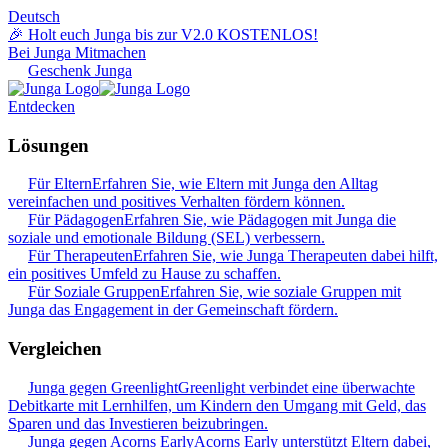
Deutsch
🎉 Holt euch Junga bis zur V2.0 KOSTENLOS!
Bei Junga Mitmachen
Geschenk Junga
Entdecken
Lösungen
Für Eltern
Erfahren Sie, wie Eltern mit Junga den Alltag
vereinfachen und positives Verhalten fördern können.
Für Pädagogen
Erfahren Sie, wie Pädagogen mit Junga die
soziale und emotionale Bildung (SEL) verbessern.
Für Therapeuten
Erfahren Sie, wie Junga Therapeuten dabei hilft,
ein positives Umfeld zu Hause zu schaffen.
Für Soziale Gruppen
Erfahren Sie, wie soziale Gruppen mit
Junga das Engagement in der Gemeinschaft fördern.
Vergleichen
Junga gegen Greenlight
Greenlight verbindet eine überwachte
Debitkarte mit Lernhilfen, um Kindern den Umgang mit Geld, das
Sparen und das Investieren beizubringen.
Junga gegen Acorns Early
Acorns Early unterstützt Eltern dabei,