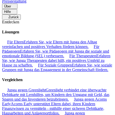
Preisgestaltung
Über
Hilfe
Zurück
Entdecken
Lösungen
Für Eltern
Erfahren Sie, wie Eltern mit Junga den Alltag
vereinfachen und positives Verhalten fördern können.
Für
Pädagogen
Erfahren Sie, wie Pädagogen mit Junga die soziale und
emotionale Bildung (SEL) verbessern.
Für Therapeuten
Erfahren
Sie, wie Junga Therapeuten dabei hilft, ein positives Umfeld zu
Hause zu schaffen.
Für Soziale Gruppen
Erfahren Sie, wie soziale
Gruppen mit Junga das Engagement in der Gemeinschaft fördern.
Vergleichen
Junga gegen Greenlight
Greenlight verbindet eine überwachte
Debitkarte mit Lernhilfen, um Kindern den Umgang mit Geld, das
Sparen und das Investieren beizubringen.
Junga gegen Acorns
Early
Acorns Early unterstützt Eltern dabei, ihren Kindern
Finanzwissen zu vermitteln - mithilfe einer sicheren Debitkarte,
Hausarbeiten und Anlageportfolios.
Junga gegen