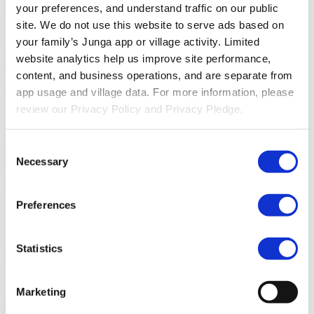
your preferences, and understand traffic on our public 
Descubra
site. We do not use this website to serve ads based on 
Base De Conocimientos
Descubre cómo sacar el máximo partido
your family’s Junga app or village activity. Limited 
a tu experiencia Junga.
Conectar
Hablemos sobre cómo puedes
website analytics help us improve site performance, 
aprovechar Junga para mejorar tus rutinas diarias.
content, and business operations, and are separate from 
Recursos
app usage and village data. For more information, please 
review our Privacy Policy and Privacy Pledge.
Compromiso De Privacidad
Conozca nuestro compromiso con la
privacidad.
Accesibilidad
Nuestro objetivo es proporcionar acceso
a Junga a personas de todas las capacidades.
Consent
Necessary
Selection
Iniciar Sesión
Únete a Junga
Preferences
Junga Contra Liveschool
Statistics
Descubre en qué se parecen y en qué se
diferencian estas dos plataformas.
Marketing
Habla con nuestro equipo