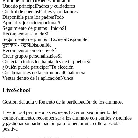
Enfoque principal
Bienestar infantil
Usuario principal
Padres y cuidadores
Control de cuentas
Padres y cuidadores
Disponible para los padres
Todo
Aprendizaje socioemocional
Sí
Seguimiento de puntos - Inicio
Sí
Recompensas - Inicio
Sí
Seguimiento de puntos - Escuela
Disponible
पुरस्कार - स्कूल
Disponible
Recompensas en efectivo
Sí
Crear grupos personalizados
Sí
Conecta a todos los habitantes de tu pueblo
Sí
¿Quién puede participar?
Tu elección
Colaboradores de la comunidad
Cualquiera
Ventas dentro de la aplicación
Nunca
LiveSchool
Gestión del aula y fomento de la participación de los alumnos.
LiveSchool permite a las escuelas hacer un seguimiento del
comportamiento, recompensar a los alumnos con puntos y premios,
y gestionar su participación para fomentar una cultura escolar
positiva.