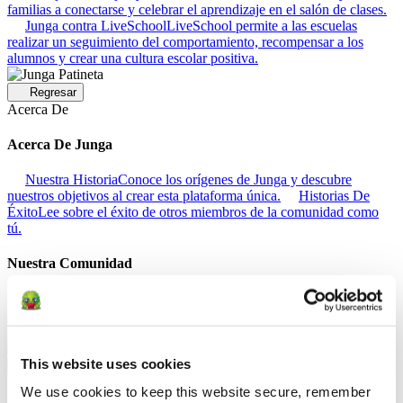
familias a conectarse y celebrar el aprendizaje en el salón de clases.
Junga contra LiveSchool
LiveSchool permite a las escuelas
realizar un seguimiento del comportamiento, recompensar a los
alumnos y crear una cultura escolar positiva.
Regresar
Acerca De
Acerca De Junga
Nuestra Historia
Conoce los orígenes de Junga y descubre
nuestros objetivos al crear esta plataforma única.
Historias De
Éxito
Lee sobre el éxito de otros miembros de la comunidad como
tú.
Nuestra Comunidad
Selfie Con Junga
Crea una selfie con Junga para compartirla con
tu comunidad.
What Is Junga?
Descubre qué hace que nuestra
plataforma sea tan especial.
This website uses cookies
Regresar
Ayuda
We use cookies to keep this website secure, remember 