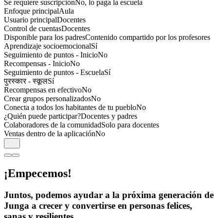
Se requiere suscripción
No, lo paga la escuela
Enfoque principal
Aula
Usuario principal
Docentes
Control de cuentas
Docentes
Disponible para los padres
Contenido compartido por los profesores
Aprendizaje socioemocional
Sí
Seguimiento de puntos - Inicio
No
Recompensas - Inicio
No
Seguimiento de puntos - Escuela
Sí
पुरस्कार - स्कूल
Sí
Recompensas en efectivo
No
Crear grupos personalizados
No
Conecta a todos los habitantes de tu pueblo
No
¿Quién puede participar?
Docentes y padres
Colaboradores de la comunidad
Solo para docentes
Ventas dentro de la aplicación
No
¡Empecemos!
Juntos, podemos ayudar a la próxima generación de
Junga a crecer y convertirse en personas felices,
sanas y resilientes.