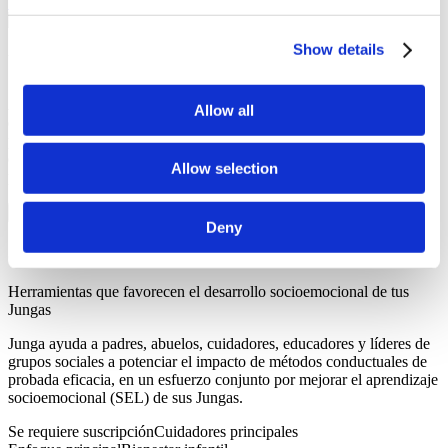
Únete a Junga
Show details
Una Comparación Rápida
A simple vista, Junga y LiveSchool pueden parecer similares, pero
Allow all
existen algunas diferencias clave que hacen que estas dos
plataformas sean rivales en el mercado, no competidoras. Todos los
derechos de autor y marcas registradas pertenecen a sus respectivos
Allow selection
propietarios.
Deny
Junga
Herramientas que favorecen el desarrollo socioemocional de tus
Jungas
Junga ayuda a padres, abuelos, cuidadores, educadores y líderes de
grupos sociales a potenciar el impacto de métodos conductuales de
probada eficacia, en un esfuerzo conjunto por mejorar el aprendizaje
socioemocional (SEL) de sus Jungas.
Se requiere suscripción
Cuidadores principales