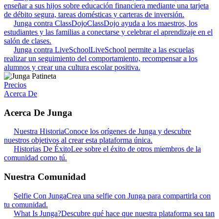
enseñar a sus hijos sobre educación financiera mediante una tarjeta
de débito segura, tareas domésticas y carteras de inversión.
Junga contra ClassDojo
ClassDojo ayuda a los maestros, los
estudiantes y las familias a conectarse y celebrar el aprendizaje en el
salón de clases.
Junga contra LiveSchool
LiveSchool permite a las escuelas
realizar un seguimiento del comportamiento, recompensar a los
alumnos y crear una cultura escolar positiva.
Precios
Acerca De
Acerca De Junga
Nuestra Historia
Conoce los orígenes de Junga y descubre
nuestros objetivos al crear esta plataforma única.
Historias De Éxito
Lee sobre el éxito de otros miembros de la
comunidad como tú.
Nuestra Comunidad
Selfie Con Junga
Crea una selfie con Junga para compartirla con
tu comunidad.
What Is Junga?
Descubre qué hace que nuestra plataforma sea tan