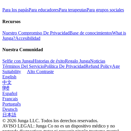
Para los papás
Para educadores
Para terapeutas
Para grupos sociales
Recursos
Nuestro Compromiso De Privacidad
Base de conocimientos
What is
Junga?
Accesibilidad
Nuestra Comunidad
Selfie con Junga
Historias de éxito
Regalo Junga
Noticias
Términos Del Servicio
Política De Privacidad
Refund Policy
Age
Suitability
Alto Contraste
English
中文
हिंदी
Español
Français
Português
Deutsch
日本語
© 2026 Junga LLC. Todos los derechos reservados.
AVISO LEGAL: Junga Co no es un dispositivo médico y no