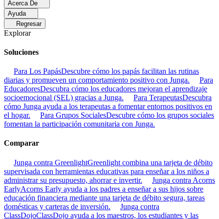
Acerca De
Ayuda
Regresar
Explorar
Soluciones
Para Los Papás
Descubre cómo los papás facilitan las rutinas
diarias y promueven un comportamiento positivo con Junga.
Para
Educadores
Descubra cómo los educadores mejoran el aprendizaje
socioemocional (SEL) gracias a Junga.
Para Terapeutas
Descubra
cómo Junga ayuda a los terapeutas a fomentar entornos positivos en
el hogar.
Para Grupos Sociales
Descubre cómo los grupos sociales
fomentan la participación comunitaria con Junga.
Comparar
Junga contra Greenlight
Greenlight combina una tarjeta de débito
supervisada con herramientas educativas para enseñar a los niños a
administrar su presupuesto, ahorrar e invertir.
Junga contra Acorns
Early
Acorns Early ayuda a los padres a enseñar a sus hijos sobre
educación financiera mediante una tarjeta de débito segura, tareas
domésticas y carteras de inversión.
Junga contra
ClassDojo
ClassDojo ayuda a los maestros, los estudiantes y las