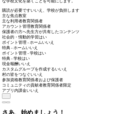
な学校文化を築くことを可能にします。
購読が必要です
いいえ、学校が負担します
主な焦点
教室
主な利用者
教育関係者
アカウント管理
教育関係者
保護者の方へ
先生方が共有したコンテンツ
社会的・情動的学習
はい
ポイント管理 - ホーム
いいえ
特典 - ホーム
いいえ
ポイント管理 - 学校
はい
特典 - 学校
はい
現金報酬
いいえ
カスタムグループを作成する
いいえ
村の皆をつなぐ
いいえ
参加資格
教育関係者および保護者
コミュニティの貢献者
教育関係者限定
アプリ内課金
いいえ
さあ、始めましょう！