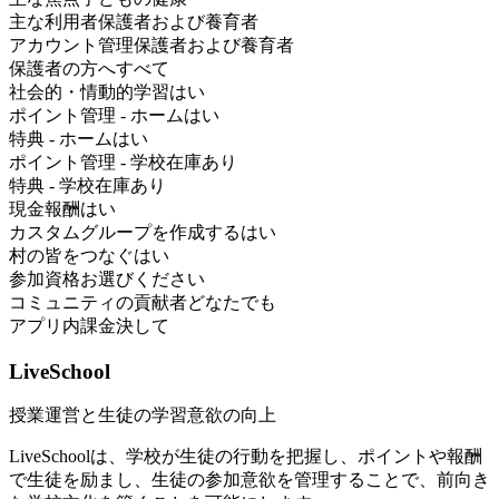
主な利用者
保護者および養育者
アカウント管理
保護者および養育者
保護者の方へ
すべて
社会的・情動的学習
はい
ポイント管理 - ホーム
はい
特典 - ホーム
はい
ポイント管理 - 学校
在庫あり
特典 - 学校
在庫あり
現金報酬
はい
カスタムグループを作成する
はい
村の皆をつなぐ
はい
参加資格
お選びください
コミュニティの貢献者
どなたでも
アプリ内課金
決して
LiveSchool
授業運営と生徒の学習意欲の向上
LiveSchoolは、学校が生徒の行動を把握し、ポイントや報酬
で生徒を励まし、生徒の参加意欲を管理することで、前向き