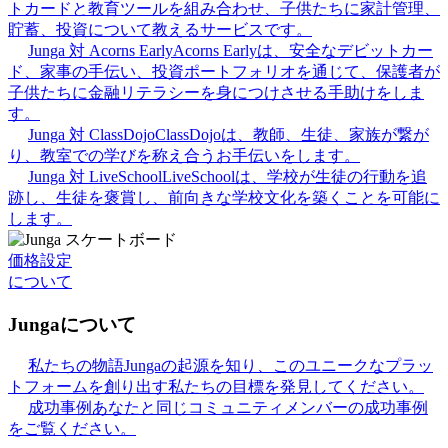
トカードと教育ツールを組み合わせ、子供たちに家計管理、
貯蓄、投資について教えるサービスです。
Junga 対 Acorns Early
Acorns Earlyは、安全なデビットカー
ド、家事の手伝い、投資ポートフォリオを通じて、保護者が
子供たちに金融リテラシーを身につけさせる手助けをしま
す。
Junga 対 ClassDojo
ClassDojoは、教師、生徒、家族が繋が
り、教室での学びを称え合うお手伝いをします。
Junga 対 LiveSchool
LiveSchoolは、学校が生徒の行動を追
跡し、生徒を褒賞し、前向きな学校文化を築くことを可能に
します。
価格設定
について
Jungaについて
私たちの物語
Jungaの起源を知り、このユニークなプラッ
トフォームを創り出す私たちの目標を発見してください。
成功事例
あなたと同じコミュニティメンバーの成功事例
をご覧ください。