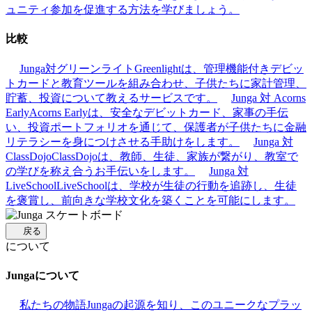
ュニティ参加を促進する方法を学びましょう。
比較
Junga対グリーンライト
Greenlightは、管理機能付きデビッ
トカードと教育ツールを組み合わせ、子供たちに家計管理、
貯蓄、投資について教えるサービスです。
Junga 対 Acorns
Early
Acorns Earlyは、安全なデビットカード、家事の手伝
い、投資ポートフォリオを通じて、保護者が子供たちに金融
リテラシーを身につけさせる手助けをします。
Junga 対
ClassDojo
ClassDojoは、教師、生徒、家族が繋がり、教室で
の学びを称え合うお手伝いをします。
Junga 対
LiveSchool
LiveSchoolは、学校が生徒の行動を追跡し、生徒
を褒賞し、前向きな学校文化を築くことを可能にします。
戻る
について
Jungaについて
私たちの物語
Jungaの起源を知り、このユニークなプラッ