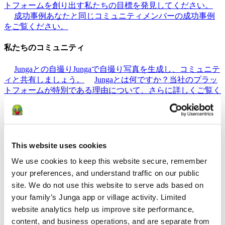
トフォームを創り出す私たちの目標を発見してください。
成功事例
あなたと同じコミュニティメンバーの成功事例
をご覧ください。
私たちのコミュニティ
Jungaとの自撮り
Jungaで自撮り写真を生成し、コミュニテ
ィと共有しましょう。
Jungaとは何ですか？
当社のプラッ
トフォームが特別である理由について、さらに詳しくご覧く
ださい。
戻る
ヘルプ
This website uses cookies
発見する
We use cookies to keep this website secure, remember 
your preferences, and understand traffic on our public 
ナレッジベース
Junga体験を最大限に活用する方法をご覧
site. We do not use this website to serve ads based on 
ください。
接続
Jungaを活用して日々のルーティンを改善
your family’s Junga app or village activity. Limited 
する方法について話し合いましょう
website analytics help us improve site performance, 
リソース
content, and business operations, and are separate from 