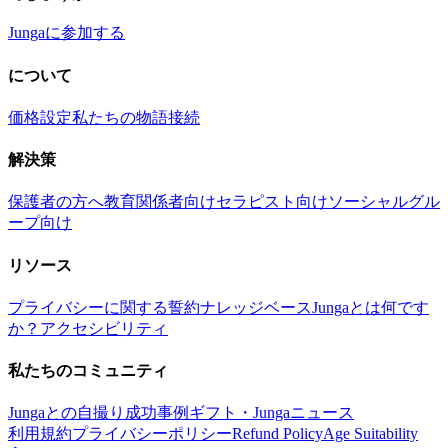
Jungaに参加する
について
価格設定
私たちの物語
接続
解決策
保護者の方へ
教育関係者向け
セラピスト向け
ソーシャルグル
ープ向け
リソース
プライバシーに関する誓約
ナレッジベース
Jungaとは何です
か？
アクセシビリティ
私たちのコミュニティ
Jungaとの自撮り
成功事例
ギフト・Junga
ニュース
利用規約
プライバシーポリシー
Refund Policy
Age Suitability