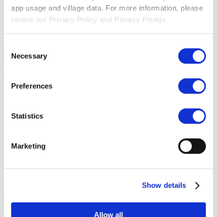
app usage and village data. For more information, please 
プライバシーに関する誓約
当社のプライバシー保護への
review our Privacy Policy and Privacy Pledge.
取り組みについてご覧ください。
アクセシビリティ
私た
ちの目標は、あらゆる能力を持つ人々がJungaを利用できる
ようにすることです。
Consent
Necessary
Selection
ログイン
Jungaに参加する
Preferences
Junga 対 Liveschool
Statistics
この2つのプラットフォームを比較
し、どのような点が異なるのかを確認
Marketing
してください。
弊社チームまでお問い合わせください
Show details
Jungaに参加する
Allow all