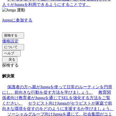
人々がJungaを利用できるようにすることです。
Jungaに参加する
探検する
価格設定
について
ヘルプ
戻る
探検する
解決策
保護者の方へ
親がJungaを使って日常のルーティンを円滑
にし、前向きな行動を促す方法を学びましょう。
教育関
係者向け
教育者がJungaを通じてSELを強化する方法をご覧
ください。
セラピスト向け
Jungaがセラピストが家庭で前
向きな環境を促すのをどのように支援するか学びましょう。
ソーシャルグループ向け
Jungaを通じて、社会集団がコミ