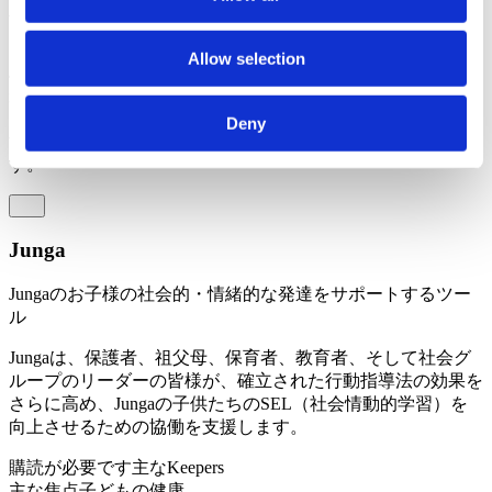
簡単な比較
Allow selection
JungaとLiveSchoolは一見似ているように見えますが、いくつ
かの重要な違いがあるため、これら2つのプラットフォーム
は競合相手ではなく、市場における同等の存在と言えます。
Deny
すべての著作権および商標は、それぞれの所有者に帰属しま
す。
Junga
Jungaのお子様の社会的・情緒的な発達をサポートするツー
ル
Jungaは、保護者、祖父母、保育者、教育者、そして社会グ
ループのリーダーの皆様が、確立された行動指導法の効果を
さらに高め、Jungaの子供たちのSEL（社会情動的学習）を
向上させるための協働を支援します。
購読が必要です
主なKeepers
主な焦点
子どもの健康