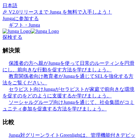
日本語
🎉 V2.0リリースまで Junga を無料で入手しよう！
Jungaに参加する
ギフト・Junga
探検する
解決策
保護者の方へ
親がJungaを使って日常のルーティンを円滑
にし、前向きな行動を促す方法を学びましょう。
教育関係者向け
教育者がJungaを通じてSELを強化する方
法をご覧ください。
セラピスト向け
Jungaがセラピストが家庭で前向きな環境
を促すのをどのように支援するか学びましょう。
ソーシャルグループ向け
Jungaを通じて、社会集団がコミ
ュニティ参加を促進する方法を学びましょう。
比較
Junga対グリーンライト
Greenlightは、管理機能付きデビッ