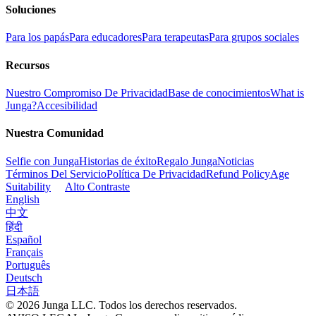
Soluciones
Para los papás
Para educadores
Para terapeutas
Para grupos sociales
Recursos
Nuestro Compromiso De Privacidad
Base de conocimientos
What is
Junga?
Accesibilidad
Nuestra Comunidad
Selfie con Junga
Historias de éxito
Regalo Junga
Noticias
Términos Del Servicio
Política De Privacidad
Refund Policy
Age
Suitability
Alto Contraste
English
中文
हिंदी
Español
Français
Português
Deutsch
日本語
© 2026 Junga LLC. Todos los derechos reservados.