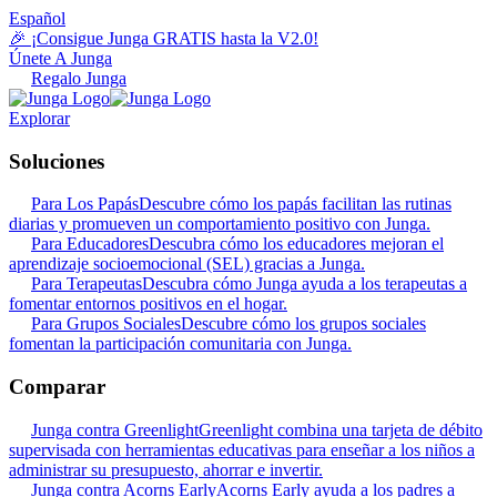
Español
🎉 ¡Consigue Junga GRATIS hasta la V2.0!
Únete A Junga
Regalo Junga
Explorar
Soluciones
Para Los Papás
Descubre cómo los papás facilitan las rutinas
diarias y promueven un comportamiento positivo con Junga.
Para Educadores
Descubra cómo los educadores mejoran el
aprendizaje socioemocional (SEL) gracias a Junga.
Para Terapeutas
Descubra cómo Junga ayuda a los terapeutas a
fomentar entornos positivos en el hogar.
Para Grupos Sociales
Descubre cómo los grupos sociales
fomentan la participación comunitaria con Junga.
Comparar
Junga contra Greenlight
Greenlight combina una tarjeta de débito
supervisada con herramientas educativas para enseñar a los niños a
administrar su presupuesto, ahorrar e invertir.
Junga contra Acorns Early
Acorns Early ayuda a los padres a