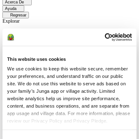
Acerca De
Ayuda
Regresar
Explorar
Soluciones
Para Los Papás
Descubre cómo los papás facilitan las rutinas
diarias y promueven un comportamiento positivo con Junga.
Para
Educadores
Descubra cómo los educadores mejoran el aprendizaje
This website uses cookies
socioemocional (SEL) gracias a Junga.
Para Terapeutas
Descubra
cómo Junga ayuda a los terapeutas a fomentar entornos positivos en
We use cookies to keep this website secure, remember 
el hogar.
Para Grupos Sociales
Descubre cómo los grupos sociales
your preferences, and understand traffic on our public 
fomentan la participación comunitaria con Junga.
site. We do not use this website to serve ads based on 
Comparar
your family’s Junga app or village activity. Limited 
website analytics help us improve site performance, 
Junga contra Greenlight
Greenlight combina una tarjeta de débito
content, and business operations, and are separate from 
supervisada con herramientas educativas para enseñar a los niños a
app usage and village data. For more information, please 
administrar su presupuesto, ahorrar e invertir.
Junga contra Acorns
Early
Acorns Early ayuda a los padres a enseñar a sus hijos sobre
review our Privacy Policy and Privacy Pledge.
educación financiera mediante una tarjeta de débito segura, tareas
domésticas y carteras de inversión.
Junga contra
ClassDojo
ClassDojo ayuda a los maestros, los estudiantes y las
Consent