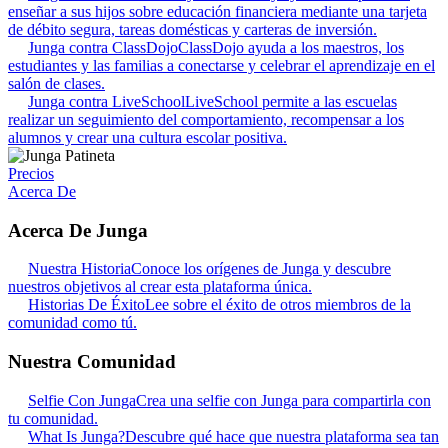
enseñar a sus hijos sobre educación financiera mediante una tarjeta
de débito segura, tareas domésticas y carteras de inversión.
Junga contra ClassDojo
ClassDojo ayuda a los maestros, los
estudiantes y las familias a conectarse y celebrar el aprendizaje en el
salón de clases.
Junga contra LiveSchool
LiveSchool permite a las escuelas
realizar un seguimiento del comportamiento, recompensar a los
alumnos y crear una cultura escolar positiva.
Precios
Acerca De
Acerca De Junga
Nuestra Historia
Conoce los orígenes de Junga y descubre
nuestros objetivos al crear esta plataforma única.
Historias De Éxito
Lee sobre el éxito de otros miembros de la
comunidad como tú.
Nuestra Comunidad
Selfie Con Junga
Crea una selfie con Junga para compartirla con
tu comunidad.
What Is Junga?
Descubre qué hace que nuestra plataforma sea tan