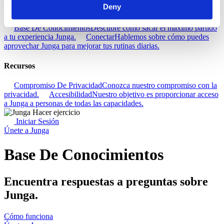
Deny
Descubra
Base De Conocimientos
Descubre cómo sacar el máximo partido
a tu experiencia Junga.
Conectar
Hablemos sobre cómo puedes
aprovechar Junga para mejorar tus rutinas diarias.
Recursos
Compromiso De Privacidad
Conozca nuestro compromiso con la
privacidad.
Accesibilidad
Nuestro objetivo es proporcionar acceso
a Junga a personas de todas las capacidades.
Iniciar Sesión
Únete a Junga
Base De Conocimientos
Encuentra respuestas a preguntas sobre
Junga.
Cómo funciona