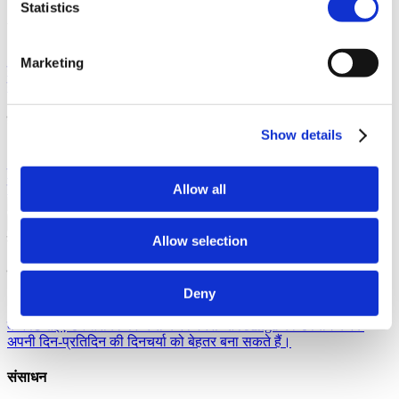
Statistics
About Junga
हमारी कहानी
हमारी उत्पत्ति के बारे में जानें और इस अनूठे प्लेटफ़ॉर्म को बनाने
Marketing
के हमारे उद्देश्यों की खोज करें।
सफलता की कहानियाँ
आप जैसे अन्य समुदाय
के सदस्यों की सफलता के बारे में पढ़ें।
हमारा समुदाय
Show details
जुंगा के साथ सेल्फी
अपने समुदाय के साथ साझा करने के लिए Junga के
साथ एक सेल्फी बनाएं।
क्या है Junga?
हमारे प्लेटफ़ॉर्म को इतना खास क्या
बनाता है, इसके बारे में और जानें।
Allow all
वापस जाओ
मदद
Allow selection
खोजें
Deny
ज्ञान आधार
अपने अनुभव से अधिकतम लाभ उठाने का तरीका जानें।
कनेक्ट
आइए उन तरीकों पर चर्चा करें जिनसे आप Junga का उपयोग करके
अपनी दिन-प्रतिदिन की दिनचर्या को बेहतर बना सकते हैं।
संसाधन