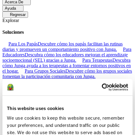
Acerca De
Ayuda
Regresar
Explorar
Soluciones
Para Los Papás
Descubre cómo los papás facilitan las rutinas
diarias y promueven un comportamiento positivo con Junga.
Para
Educadores
Descubra cómo los educadores mejoran el aprendizaje
socioemocional (SEL) gracias a Junga.
Para Terapeutas
Descubra
cómo Junga ayuda a los terapeutas a fomentar entornos positivos en
el hogar.
Para Grupos Sociales
Descubre cómo los grupos sociales
fomentan la participación comunitaria con Junga.
Comparar
Junga contra Greenlight
Greenlight combina una tarjeta de débito
supervisada con herramientas educativas para enseñar a los niños a
This website uses cookies
administrar su presupuesto, ahorrar e invertir.
Junga contra Acorns
Early
Acorns Early ayuda a los padres a enseñar a sus hijos sobre
We use cookies to keep this website secure, remember 
educación financiera mediante una tarjeta de débito segura, tareas
your preferences, and understand traffic on our public 
domésticas y carteras de inversión.
Junga contra
site. We do not use this website to serve ads based on 
ClassDojo
ClassDojo ayuda a los maestros, los estudiantes y las