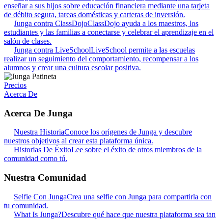
enseñar a sus hijos sobre educación financiera mediante una tarjeta
de débito segura, tareas domésticas y carteras de inversión.
Junga contra ClassDojo
ClassDojo ayuda a los maestros, los
estudiantes y las familias a conectarse y celebrar el aprendizaje en el
salón de clases.
Junga contra LiveSchool
LiveSchool permite a las escuelas
realizar un seguimiento del comportamiento, recompensar a los
alumnos y crear una cultura escolar positiva.
Precios
Acerca De
Acerca De Junga
Nuestra Historia
Conoce los orígenes de Junga y descubre
nuestros objetivos al crear esta plataforma única.
Historias De Éxito
Lee sobre el éxito de otros miembros de la
comunidad como tú.
Nuestra Comunidad
Selfie Con Junga
Crea una selfie con Junga para compartirla con
tu comunidad.
What Is Junga?
Descubre qué hace que nuestra plataforma sea tan