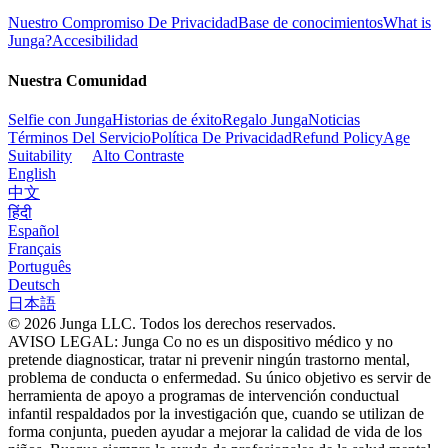
Nuestro Compromiso De Privacidad
Base de conocimientos
What is
Junga?
Accesibilidad
Nuestra Comunidad
Selfie con Junga
Historias de éxito
Regalo Junga
Noticias
Términos Del Servicio
Política De Privacidad
Refund Policy
Age
Suitability
Alto Contraste
English
中文
हिंदी
Español
Français
Português
Deutsch
日本語
© 2026 Junga LLC. Todos los derechos reservados.
AVISO LEGAL: Junga Co no es un dispositivo médico y no
pretende diagnosticar, tratar ni prevenir ningún trastorno mental,
problema de conducta o enfermedad. Su único objetivo es servir de
herramienta de apoyo a programas de intervención conductual
infantil respaldados por la investigación que, cuando se utilizan de
forma conjunta, pueden ayudar a mejorar la calidad de vida de los