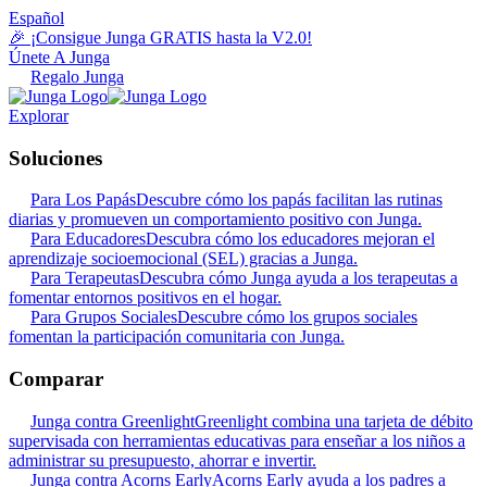
Español
🎉 ¡Consigue Junga GRATIS hasta la V2.0!
Únete A Junga
Regalo Junga
Explorar
Soluciones
Para Los Papás
Descubre cómo los papás facilitan las rutinas
diarias y promueven un comportamiento positivo con Junga.
Para Educadores
Descubra cómo los educadores mejoran el
aprendizaje socioemocional (SEL) gracias a Junga.
Para Terapeutas
Descubra cómo Junga ayuda a los terapeutas a
fomentar entornos positivos en el hogar.
Para Grupos Sociales
Descubre cómo los grupos sociales
fomentan la participación comunitaria con Junga.
Comparar
Junga contra Greenlight
Greenlight combina una tarjeta de débito
supervisada con herramientas educativas para enseñar a los niños a
administrar su presupuesto, ahorrar e invertir.
Junga contra Acorns Early
Acorns Early ayuda a los padres a