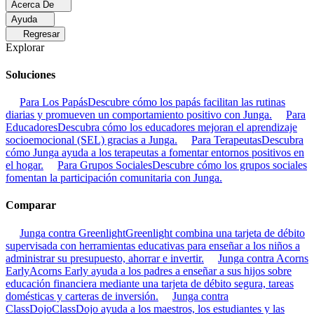
Acerca De
Ayuda
Regresar
Explorar
Soluciones
Para Los Papás
Descubre cómo los papás facilitan las rutinas
diarias y promueven un comportamiento positivo con Junga.
Para
Educadores
Descubra cómo los educadores mejoran el aprendizaje
socioemocional (SEL) gracias a Junga.
Para Terapeutas
Descubra
cómo Junga ayuda a los terapeutas a fomentar entornos positivos en
el hogar.
Para Grupos Sociales
Descubre cómo los grupos sociales
fomentan la participación comunitaria con Junga.
Comparar
Junga contra Greenlight
Greenlight combina una tarjeta de débito
supervisada con herramientas educativas para enseñar a los niños a
administrar su presupuesto, ahorrar e invertir.
Junga contra Acorns
Early
Acorns Early ayuda a los padres a enseñar a sus hijos sobre
educación financiera mediante una tarjeta de débito segura, tareas
domésticas y carteras de inversión.
Junga contra
ClassDojo
ClassDojo ayuda a los maestros, los estudiantes y las