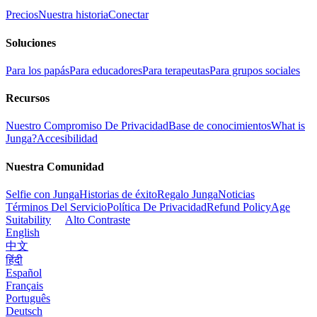
Precios
Nuestra historia
Conectar
Soluciones
Para los papás
Para educadores
Para terapeutas
Para grupos sociales
Recursos
Nuestro Compromiso De Privacidad
Base de conocimientos
What is
Junga?
Accesibilidad
Nuestra Comunidad
Selfie con Junga
Historias de éxito
Regalo Junga
Noticias
Términos Del Servicio
Política De Privacidad
Refund Policy
Age
Suitability
Alto Contraste
English
中文
हिंदी
Español
Français
Português
Deutsch