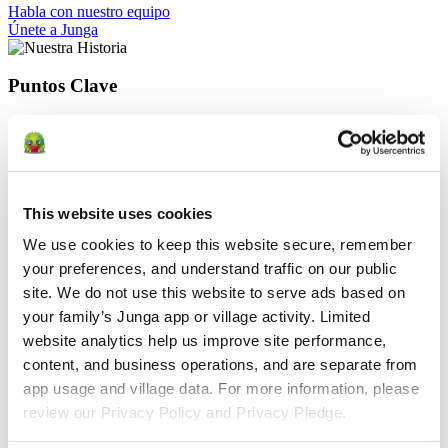
Habla con nuestro equipo
Únete a Junga
Puntos Clave
Fundamentos de las ciencias del comportamiento: The Kazdin
Method® inspiró el principio básico del refuerzo.
El nombre «Junga» proviene de una palabra inventada por el
primogénito de la familia para referirse a cualquier cosa
«grande, divertida o impresionante», lo que consolida la
This website uses cookies
identidad centrada en la familia
Coordinación centrada en la comunidad: la crianza de los
We use cookies to keep this website secure, remember 
hijos es un trabajo en equipo. Junga está diseñada para que
your preferences, and understand traffic on our public 
padres, cuidadores, educadores y terapeutas trabajen al
unísono.
site. We do not use this website to serve ads based on 
Creado por niños, aprobado por niños: el personaje, las
your family’s Junga app or village activity. Limited 
funciones y la interfaz de Junga se diseñaron en colaboración
website analytics help us improve site performance, 
con los hijos del fundador, con el fin de que la experiencia sea
lúdica, motivadora y centrada en la familia.
content, and business operations, and are separate from 
Más allá de las tareas: nuestro catálogo abarca la amabilidad,
app usage and village data. For more information, please 
el espíritu de compartir, la valentía, la serenidad y el liderazgo,
review our Privacy Policy and Privacy Pledge.
de modo que el progreso refleje un verdadero crecimiento
socioemocional, y no solo la finalización de tareas.