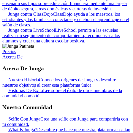
enseñar a sus hijos sobre educación financiera mediante una tarjeta
de débito segura, tareas domésticas y carteras de inversión.
Junga contra ClassDojo
ClassDojo ayuda a los maestros, los
estudiantes y las familias a conectarse y celebrar el aprendizaje en el
salón de clases.
Junga contra LiveSchool
LiveSchool permite a las escuelas
realizar un seguimiento del comportamiento, recompensar a los
alumnos y crear una cultura escolar positiva.
Precios
Acerca De
Acerca De Junga
Nuestra Historia
Conoce los orígenes de Junga y descubre
nuestros objetivos al crear esta plataforma única.
Historias De Éxito
Lee sobre el éxito de otros miembros de la
comunidad como tú.
Nuestra Comunidad
Selfie Con Junga
Crea una selfie con Junga para compartirla con
tu comunidad.
What Is Junga?
Descubre qué hace que nuestra plataforma sea tan