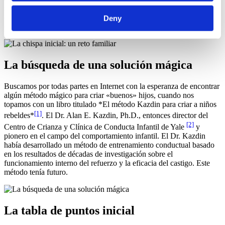
retos como padres que no habíamos previsto. Cuando estos nuevos
comportamientos empezaron a llegar a casa, nos dimos cuenta de
Deny
que las cosas estaban a punto de ponerse mucho más difíciles.
La búsqueda de una solución mágica
Buscamos por todas partes en Internet con la esperanza de encontrar
algún método mágico para criar «buenos» hijos, cuando nos
topamos con un libro titulado *El método Kazdin para criar a niños
[1]
rebeldes*
. El Dr. Alan E. Kazdin, Ph.D., entonces director del
[2]
Centro de Crianza y Clínica de Conducta Infantil de Yale
y
pionero en el campo del comportamiento infantil. El Dr. Kazdin
había desarrollado un método de entrenamiento conductual basado
en los resultados de décadas de investigación sobre el
funcionamiento interno del refuerzo y la eficacia del castigo. Este
método tenía futuro.
La tabla de puntos inicial