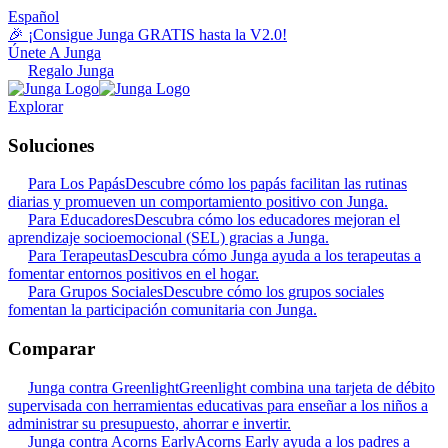
Español
🎉 ¡Consigue Junga GRATIS hasta la V2.0!
Únete A Junga
Regalo Junga
Explorar
Soluciones
Para Los Papás
Descubre cómo los papás facilitan las rutinas
diarias y promueven un comportamiento positivo con Junga.
Para Educadores
Descubra cómo los educadores mejoran el
aprendizaje socioemocional (SEL) gracias a Junga.
Para Terapeutas
Descubra cómo Junga ayuda a los terapeutas a
fomentar entornos positivos en el hogar.
Para Grupos Sociales
Descubre cómo los grupos sociales
fomentan la participación comunitaria con Junga.
Comparar
Junga contra Greenlight
Greenlight combina una tarjeta de débito
supervisada con herramientas educativas para enseñar a los niños a
administrar su presupuesto, ahorrar e invertir.
Junga contra Acorns Early
Acorns Early ayuda a los padres a