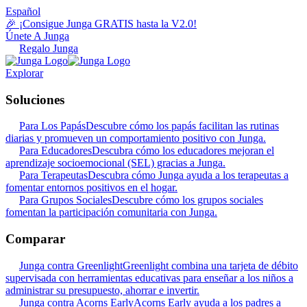
Español
🎉 ¡Consigue Junga GRATIS hasta la V2.0!
Únete A Junga
Regalo Junga
Explorar
Soluciones
Para Los Papás
Descubre cómo los papás facilitan las rutinas
diarias y promueven un comportamiento positivo con Junga.
Para Educadores
Descubra cómo los educadores mejoran el
aprendizaje socioemocional (SEL) gracias a Junga.
Para Terapeutas
Descubra cómo Junga ayuda a los terapeutas a
fomentar entornos positivos en el hogar.
Para Grupos Sociales
Descubre cómo los grupos sociales
fomentan la participación comunitaria con Junga.
Comparar
Junga contra Greenlight
Greenlight combina una tarjeta de débito
supervisada con herramientas educativas para enseñar a los niños a
administrar su presupuesto, ahorrar e invertir.
Junga contra Acorns Early
Acorns Early ayuda a los padres a