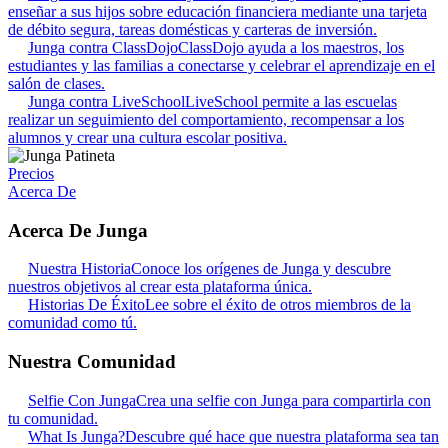
enseñar a sus hijos sobre educación financiera mediante una tarjeta
de débito segura, tareas domésticas y carteras de inversión.
Junga contra ClassDojo
ClassDojo ayuda a los maestros, los
estudiantes y las familias a conectarse y celebrar el aprendizaje en el
salón de clases.
Junga contra LiveSchool
LiveSchool permite a las escuelas
realizar un seguimiento del comportamiento, recompensar a los
alumnos y crear una cultura escolar positiva.
Precios
Acerca De
Acerca De Junga
Nuestra Historia
Conoce los orígenes de Junga y descubre
nuestros objetivos al crear esta plataforma única.
Historias De Éxito
Lee sobre el éxito de otros miembros de la
comunidad como tú.
Nuestra Comunidad
Selfie Con Junga
Crea una selfie con Junga para compartirla con
tu comunidad.
What Is Junga?
Descubre qué hace que nuestra plataforma sea tan