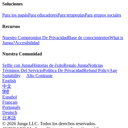
Soluciones
Para los papás
Para educadores
Para terapeutas
Para grupos sociales
Recursos
Nuestro Compromiso De Privacidad
Base de conocimientos
What is
Junga?
Accesibilidad
Nuestra Comunidad
Selfie con Junga
Historias de éxito
Regalo Junga
Noticias
Términos Del Servicio
Política De Privacidad
Refund Policy
Age
Suitability
Alto Contraste
English
中文
हिंदी
Español
Français
Português
Deutsch
日本語
© 2026 Junga LLC. Todos los derechos reservados.