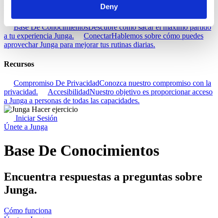
Deny
Descubra
Base De Conocimientos
Descubre cómo sacar el máximo partido
a tu experiencia Junga.
Conectar
Hablemos sobre cómo puedes
aprovechar Junga para mejorar tus rutinas diarias.
Recursos
Compromiso De Privacidad
Conozca nuestro compromiso con la
privacidad.
Accesibilidad
Nuestro objetivo es proporcionar acceso
a Junga a personas de todas las capacidades.
Iniciar Sesión
Únete a Junga
Base De Conocimientos
Encuentra respuestas a preguntas sobre
Junga.
Cómo funciona