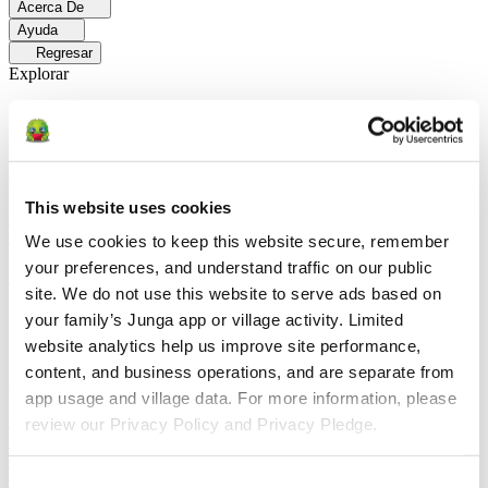
Acerca De
Ayuda
Regresar
Explorar
Soluciones
Para Los Papás
Descubre cómo los papás facilitan las rutinas
diarias y promueven un comportamiento positivo con Junga.
Para
Educadores
Descubra cómo los educadores mejoran el aprendizaje
This website uses cookies
socioemocional (SEL) gracias a Junga.
Para Terapeutas
Descubra
cómo Junga ayuda a los terapeutas a fomentar entornos positivos en
We use cookies to keep this website secure, remember 
el hogar.
Para Grupos Sociales
Descubre cómo los grupos sociales
your preferences, and understand traffic on our public 
fomentan la participación comunitaria con Junga.
site. We do not use this website to serve ads based on 
Comparar
your family’s Junga app or village activity. Limited 
website analytics help us improve site performance, 
Junga contra Greenlight
Greenlight combina una tarjeta de débito
content, and business operations, and are separate from 
supervisada con herramientas educativas para enseñar a los niños a
app usage and village data. For more information, please 
administrar su presupuesto, ahorrar e invertir.
Junga contra Acorns
Early
Acorns Early ayuda a los padres a enseñar a sus hijos sobre
review our Privacy Policy and Privacy Pledge.
educación financiera mediante una tarjeta de débito segura, tareas
domésticas y carteras de inversión.
Junga contra
ClassDojo
ClassDojo ayuda a los maestros, los estudiantes y las
Consent