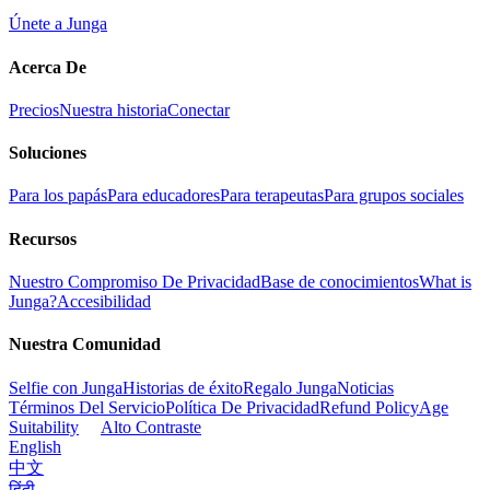
Únete a Junga
Acerca De
Precios
Nuestra historia
Conectar
Soluciones
Para los papás
Para educadores
Para terapeutas
Para grupos sociales
Recursos
Nuestro Compromiso De Privacidad
Base de conocimientos
What is
Junga?
Accesibilidad
Nuestra Comunidad
Selfie con Junga
Historias de éxito
Regalo Junga
Noticias
Términos Del Servicio
Política De Privacidad
Refund Policy
Age
Suitability
Alto Contraste
English
中文
हिंदी