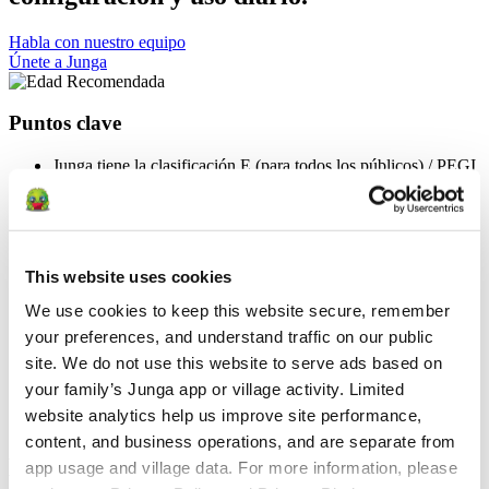
Habla con nuestro equipo
Únete a Junga
Puntos clave
Junga tiene la clasificación E (para todos los públicos) / PEGI
3
Junga está diseñado para que lo configuren y lo administren
los cuidadores adultos.
Nuestro contenido y nuestra experiencia están pensados
principalmente para niños de entre 2 y 15 años, pero Junga
This website uses cookies
pretende ser un espacio acogedor, motivador y adecuado para
todos.
We use cookies to keep this website secure, remember 
Junga está concebido como un espacio positivo y seguro
your preferences, and understand traffic on our public 
donde los Keeper puedan centrarse en el crecimiento, la
resiliencia, la confianza y el desarrollo saludable de sus hijos.
site. We do not use this website to serve ads based on 
Junga no permite contenidos relacionados con temas políticos,
your family’s Junga app or village activity. Limited 
religiosos, de violencia, de apuestas, que provoquen miedo,
website analytics help us improve site performance, 
de consumo de sustancias o que sigan tendencias.
content, and business operations, and are separate from 
Edad Recomendada
app usage and village data. For more information, please 