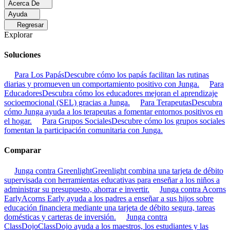
Acerca De
Ayuda
Regresar
Explorar
Soluciones
Para Los Papás
Descubre cómo los papás facilitan las rutinas
diarias y promueven un comportamiento positivo con Junga.
Para
Educadores
Descubra cómo los educadores mejoran el aprendizaje
socioemocional (SEL) gracias a Junga.
Para Terapeutas
Descubra
cómo Junga ayuda a los terapeutas a fomentar entornos positivos en
el hogar.
Para Grupos Sociales
Descubre cómo los grupos sociales
fomentan la participación comunitaria con Junga.
Comparar
Junga contra Greenlight
Greenlight combina una tarjeta de débito
supervisada con herramientas educativas para enseñar a los niños a
administrar su presupuesto, ahorrar e invertir.
Junga contra Acorns
Early
Acorns Early ayuda a los padres a enseñar a sus hijos sobre
educación financiera mediante una tarjeta de débito segura, tareas
domésticas y carteras de inversión.
Junga contra
ClassDojo
ClassDojo ayuda a los maestros, los estudiantes y las