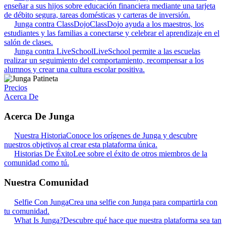
enseñar a sus hijos sobre educación financiera mediante una tarjeta
de débito segura, tareas domésticas y carteras de inversión.
Junga contra ClassDojo
ClassDojo ayuda a los maestros, los
estudiantes y las familias a conectarse y celebrar el aprendizaje en el
salón de clases.
Junga contra LiveSchool
LiveSchool permite a las escuelas
realizar un seguimiento del comportamiento, recompensar a los
alumnos y crear una cultura escolar positiva.
Precios
Acerca De
Acerca De Junga
Nuestra Historia
Conoce los orígenes de Junga y descubre
nuestros objetivos al crear esta plataforma única.
Historias De Éxito
Lee sobre el éxito de otros miembros de la
comunidad como tú.
Nuestra Comunidad
Selfie Con Junga
Crea una selfie con Junga para compartirla con
tu comunidad.
What Is Junga?
Descubre qué hace que nuestra plataforma sea tan