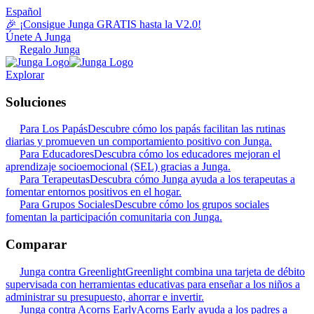
Español
🎉 ¡Consigue Junga GRATIS hasta la V2.0!
Únete A Junga
Regalo Junga
Explorar
Soluciones
Para Los Papás
Descubre cómo los papás facilitan las rutinas
diarias y promueven un comportamiento positivo con Junga.
Para Educadores
Descubra cómo los educadores mejoran el
aprendizaje socioemocional (SEL) gracias a Junga.
Para Terapeutas
Descubra cómo Junga ayuda a los terapeutas a
fomentar entornos positivos en el hogar.
Para Grupos Sociales
Descubre cómo los grupos sociales
fomentan la participación comunitaria con Junga.
Comparar
Junga contra Greenlight
Greenlight combina una tarjeta de débito
supervisada con herramientas educativas para enseñar a los niños a
administrar su presupuesto, ahorrar e invertir.
Junga contra Acorns Early
Acorns Early ayuda a los padres a