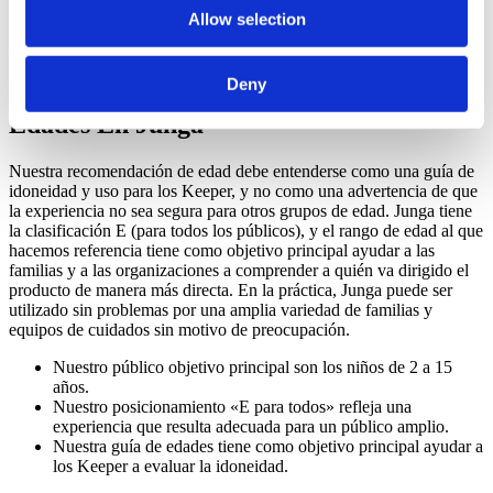
Junga no permite contenidos relacionados con temas políticos,
Allow selection
religiosos, de violencia, de apuestas, que provoquen miedo,
de consumo de sustancias o que sigan tendencias.
Deny
Cómo Funciona La Clasificación Por
Edades En Junga
Nuestra recomendación de edad debe entenderse como una guía de
idoneidad y uso para los Keeper, y no como una advertencia de que
la experiencia no sea segura para otros grupos de edad. Junga tiene
la clasificación E (para todos los públicos), y el rango de edad al que
hacemos referencia tiene como objetivo principal ayudar a las
familias y a las organizaciones a comprender a quién va dirigido el
producto de manera más directa. En la práctica, Junga puede ser
utilizado sin problemas por una amplia variedad de familias y
equipos de cuidados sin motivo de preocupación.
Nuestro público objetivo principal son los niños de 2 a 15
años.
Nuestro posicionamiento «E para todos» refleja una
experiencia que resulta adecuada para un público amplio.
Nuestra guía de edades tiene como objetivo principal ayudar a
los Keeper a evaluar la idoneidad.