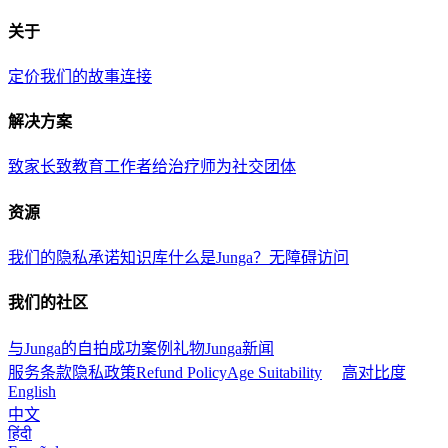
关于
定价
我们的故事
连接
解决方案
致家长
致教育工作者
给治疗师
为社交团体
资源
我们的隐私承诺
知识库
什么是Junga？
无障碍访问
我们的社区
与Junga的自拍
成功案例
礼物Junga
新闻
服务条款
隐私政策
Refund Policy
Age Suitability
高对比度
English
中文
हिंदी