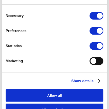
Junga 对阵 Acorns Early
Acorns Early 通过安全借记卡、家务
劳动和投资组合，帮助家长引导孩子培养金融素养。
Junga
Consent
与 ClassDojo
ClassDojo帮助教师、学生和家庭建立联系，共同
Necessary
Selection
庆祝课堂学习成果。
Junga 対 LiveSchool
LiveSchool 帮助学
校追踪行为表现、奖励学生，并营造积极的校园文化。
Preferences
返回
关于
Statistics
关于Junga
Marketing
我们的故事
了解Junga的起源，探索我们创建这个独特平台
的目标。
成功案例
了解其他像你一样的社区成员的成功故
事。
Show details
我们的社区
Allow all
与Junga的自拍
使用Junga生成自拍照，与你的社群分享。
什么是Junga？
深入了解我们的平台为何如此与众不同。