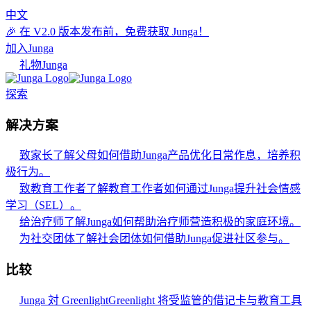
中文
🎉 在 V2.0 版本发布前，免费获取 Junga！
加入Junga
礼物Junga
探索
解决方案
致家长
了解父母如何借助Junga产品优化日常作息，培养积
极行为。
致教育工作者
了解教育工作者如何通过Junga提升社会情感
学习（SEL）。
给治疗师
了解Junga如何帮助治疗师营造积极的家庭环境。
为社交团体
了解社会团体如何借助Junga促进社区参与。
比较
Junga 対 Greenlight
Greenlight 将受监管的借记卡与教育工具