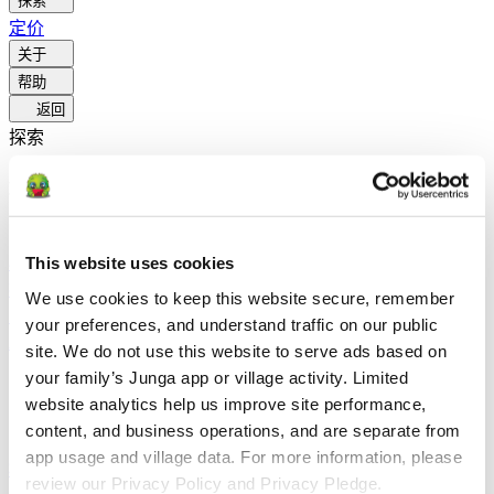
探索
定价
关于
帮助
返回
探索
解决方案
致家长
了解父母如何借助Junga产品优化日常作息，培养积
This website uses cookies
极行为。
致教育工作者
了解教育工作者如何通过Junga提升
社会情感学习（SEL）。
给治疗师
了解Junga如何帮助治疗
We use cookies to keep this website secure, remember 
师营造积极的家庭环境。
为社交团体
了解社会团体如何借
your preferences, and understand traffic on our public 
助Junga促进社区参与。
site. We do not use this website to serve ads based on 
your family’s Junga app or village activity. Limited 
比较
website analytics help us improve site performance, 
content, and business operations, and are separate from 
Junga 対 Greenlight
Greenlight 将受监管的借记卡与教育工具
app usage and village data. For more information, please 
相结合，旨在教导孩子们如何进行预算管理、储蓄和投资。
review our Privacy Policy and Privacy Pledge.