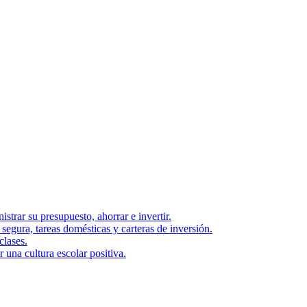
strar su presupuesto, ahorrar e invertir.
segura, tareas domésticas y carteras de inversión.
clases.
una cultura escolar positiva.