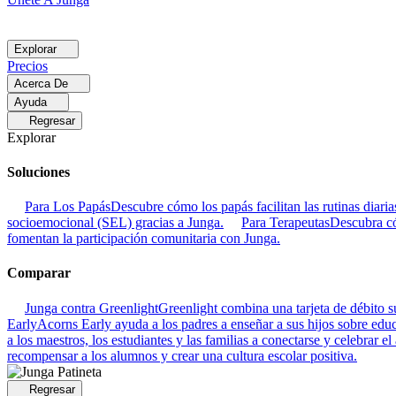
Explorar
Precios
Acerca De
Ayuda
Regresar
Explorar
Soluciones
Para Los Papás
Descubre cómo los papás facilitan las rutinas dia
socioemocional (SEL) gracias a Junga.
Para Terapeutas
Descubra có
fomentan la participación comunitaria con Junga.
Comparar
Junga contra Greenlight
Greenlight combina una tarjeta de débito su
Early
Acorns Early ayuda a los padres a enseñar a sus hijos sobre educa
a los maestros, los estudiantes y las familias a conectarse y celebrar el
recompensar a los alumnos y crear una cultura escolar positiva.
Regresar