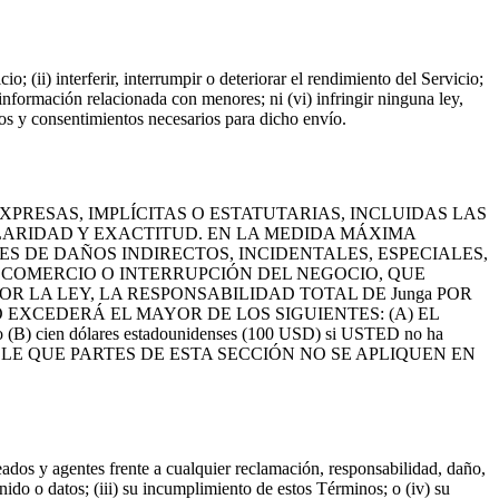
; (ii) interferir, interrumpir o deteriorar el rendimiento del Servicio;
 información relacionada con menores; ni (vi) infringir ninguna ley,
sos y consentimientos necesarios para dicho envío.
EXPRESAS, IMPLÍCITAS O ESTATUTARIAS, INCLUIDAS LAS
LARIDAD Y EXACTITUD. EN LA MEDIDA MÁXIMA
ES DE DAÑOS INDIRECTOS, INCIDENTALES, ESPECIALES,
E COMERCIO O INTERRUPCIÓN DEL NEGOCIO, QUE
R LA LEY, LA RESPONSABILIDAD TOTAL DE Junga POR
EXCEDERÁ EL MAYOR DE LOS SIGUIENTES: (A) EL
(B) cien dólares estadounidenses (100 USD) si USTED no ha
SIBLE QUE PARTES DE ESTA SECCIÓN NO SE APLIQUEN EN
leados y agentes frente a cualquier reclamación, responsabilidad, daño,
nido o datos; (iii) su incumplimiento de estos Términos; o (iv) su