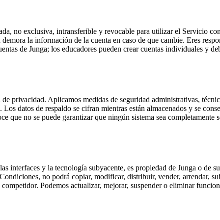
a, no exclusiva, intransferible y revocable para utilizar el Servicio co
in demora la información de la cuenta en caso de que cambie. Eres respons
entas de Junga; los educadores pueden crear cuentas individuales y debe
a de privacidad. Aplicamos medidas de seguridad administrativas, técnic
o. Los datos de respaldo se cifran mientras están almacenados y se conse
oce que no se puede garantizar que ningún sistema sea completamente s
, las interfaces y la tecnología subyacente, es propiedad de Junga o de su
ndiciones, no podrá copiar, modificar, distribuir, vender, arrendar, subl
cio competidor. Podemos actualizar, mejorar, suspender o eliminar funci