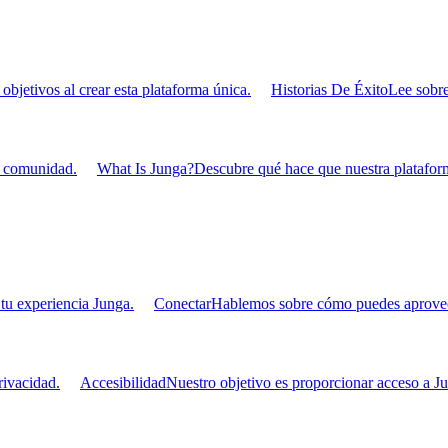
bjetivos al crear esta plataforma única.
Historias De Éxito
Lee sobre
u comunidad.
What Is Junga?
Descubre qué hace que nuestra plataform
tu experiencia Junga.
Conectar
Hablemos sobre cómo puedes aprovecha
ivacidad.
Accesibilidad
Nuestro objetivo es proporcionar acceso a Ju