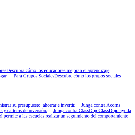
res
Descubra cómo los educadores mejoran el aprendizaje
gar.
Para Grupos Sociales
Descubre cómo los grupos sociales
strar su presupuesto, ahorrar e invertir.
Junga contra Acorns
s y carteras de inversión.
Junga contra ClassDojo
ClassDojo ayuda
 permite a las escuelas realizar un seguimiento del comportamiento,