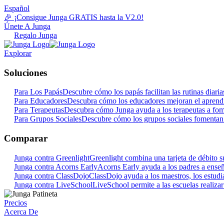
Español
🎉 ¡Consigue Junga GRATIS hasta la V2.0!
Únete A Junga
Regalo Junga
Explorar
Soluciones
Para Los Papás
Descubre cómo los papás facilitan las rutinas dia
Para Educadores
Descubra cómo los educadores mejoran el aprendi
Para Terapeutas
Descubra cómo Junga ayuda a los terapeutas a fome
Para Grupos Sociales
Descubre cómo los grupos sociales fomentan 
Comparar
Junga contra Greenlight
Greenlight combina una tarjeta de débito su
Junga contra Acorns Early
Acorns Early ayuda a los padres a enseña
Junga contra ClassDojo
ClassDojo ayuda a los maestros, los estudian
Junga contra LiveSchool
LiveSchool permite a las escuelas realiza
Precios
Acerca De