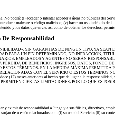
 No podrá: (i) acceder o intentar acceder a áreas no públicas del Servicio
) introducir malware o código malicioso; (v) hacer un uso indebido de la
ntenido y los datos que envíe, así como de obtener los derechos, permi
n De Responsabilidad
NIBILIDAD», SIN GARANTÍAS DE NINGÚN TIPO, YA SEAN 
DAD PARA UN FIN DETERMINADO, NO INFRACCIÓN, TITU
CIONARIOS, EMPLEADOS Y AGENTES NO SERÁN RESPONSABL
A PÉRDIDA DE BENEFICIOS, INGRESOS, DATOS, FONDO D
 ESTOS TÉRMINOS. EN LA MEDIDA MÁXIMA PERMITIDA PO
ELACIONADAS CON EL SERVICIO O ESTOS TÉRMINOS NO 
meses anteriores al hecho que da lugar a la responsabilidad, o 
S NO PERMITEN CIERTAS LIMITACIONES, POR LO QUE ES PO
ar y eximir de responsabilidad a Junga y a sus filiales, directivos, emp
urjan de o estén relacionados con: (i) su uso del Servicio; (ii) su conte