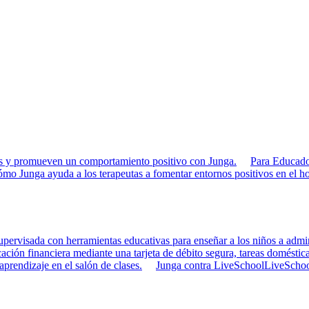
rias y promueven un comportamiento positivo con Junga.
Para Educado
mo Junga ayuda a los terapeutas a fomentar entornos positivos en el ho
pervisada con herramientas educativas para enseñar a los niños a admini
ción financiera mediante una tarjeta de débito segura, tareas doméstica
 aprendizaje en el salón de clases.
Junga contra LiveSchool
LiveSchool