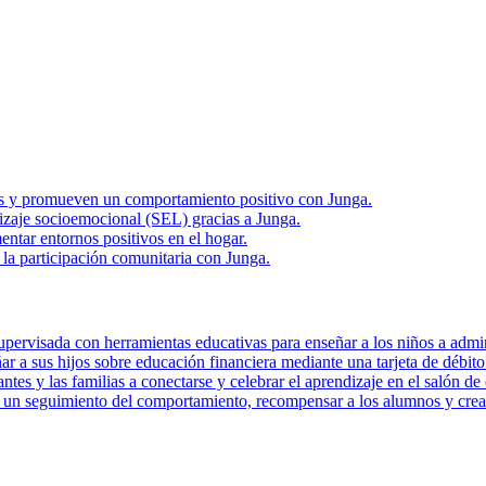
rias y promueven un comportamiento positivo con Junga.
zaje socioemocional (SEL) gracias a Junga.
ntar entornos positivos en el hogar.
la participación comunitaria con Junga.
pervisada con herramientas educativas para enseñar a los niños a admini
r a sus hijos sobre educación financiera mediante una tarjeta de débito 
tes y las familias a conectarse y celebrar el aprendizaje en el salón de 
r un seguimiento del comportamiento, recompensar a los alumnos y crear 