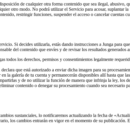
 disposición de cualquier otra forma contenido que sea ilegal, abusivo, q
lquier otro modo. No podrá utilizar el Servicio para acosar, suplantar la 
nido, restringir funciones, suspender el acceso o cancelar cuentas cua
rvicio. Si decides utilizarla, estás dando instrucciones a Junga para qu
sable del contenido que envíes y de revisar los resultados generados an
ngas todos los derechos, permisos y consentimientos legalmente requerid
declara que está autorizado a enviar dicha imagen para su procesamient
n la galería de tu cuenta y permanecerán disponibles allí hasta que las
artirlas y de no utilizar la función de manera que infrinja la ley, los 
 eliminar contenido o denegar su procesamiento cuando sea necesario pa
mbios sustanciales, lo notificaremos actualizando la fecha de «Actuali
trario, los cambios entrarán en vigor en el momento de su publicación. El