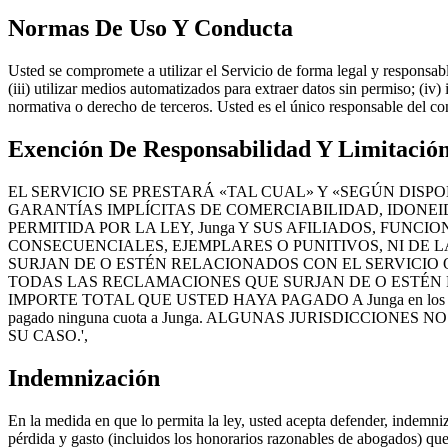
Normas De Uso Y Conducta
Usted se compromete a utilizar el Servicio de forma legal y responsable.
(iii) utilizar medios automatizados para extraer datos sin permiso; (iv
normativa o derecho de terceros. Usted es el único responsable del co
Exención De Responsabilidad Y Limitació
EL SERVICIO SE PRESTARÁ «TAL CUAL» Y «SEGÚN DISPO
GARANTÍAS IMPLÍCITAS DE COMERCIABILIDAD, IDONEI
PERMITIDA POR LA LEY, Junga Y SUS AFILIADOS, FUN
CONSECUENCIALES, EJEMPLARES O PUNITIVOS, NI DE L
SURJAN DE O ESTÉN RELACIONADOS CON EL SERVICIO O
TODAS LAS RECLAMACIONES QUE SURJAN DE O ESTÉN R
IMPORTE TOTAL QUE USTED HAYA PAGADO A Junga en los doce (12) 
pagado ninguna cuota a Junga. ALGUNAS JURISDICCIONE
SU CASO.',
Indemnización
En la medida en que lo permita la ley, usted acepta defender, indemniz
pérdida y gasto (incluidos los honorarios razonables de abogados) que s