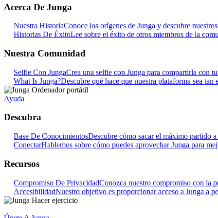
Acerca De Junga
Nuestra Historia
Conoce los orígenes de Junga y descubre nuestros o
Historias De Éxito
Lee sobre el éxito de otros miembros de la com
Nuestra Comunidad
Selfie Con Junga
Crea una selfie con Junga para compartirla con t
What Is Junga?
Descubre qué hace que nuestra plataforma sea tan e
Ayuda
Descubra
Base De Conocimientos
Descubre cómo sacar el máximo partido a 
Conectar
Hablemos sobre cómo puedes aprovechar Junga para mejora
Recursos
Compromiso De Privacidad
Conozca nuestro compromiso con la pr
Accesibilidad
Nuestro objetivo es proporcionar acceso a Junga a pe
Únete A Junga