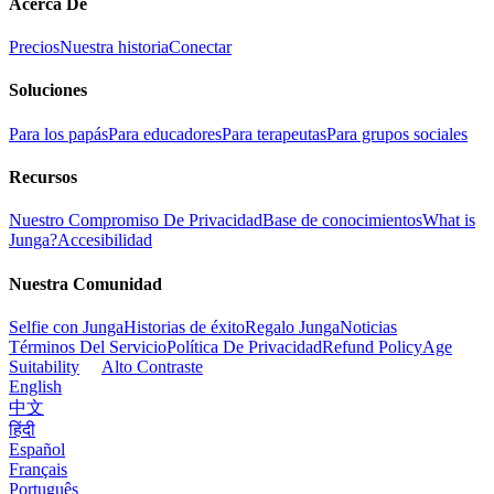
Acerca De
Precios
Nuestra historia
Conectar
Soluciones
Para los papás
Para educadores
Para terapeutas
Para grupos sociales
Recursos
Nuestro Compromiso De Privacidad
Base de conocimientos
What is
Junga?
Accesibilidad
Nuestra Comunidad
Selfie con Junga
Historias de éxito
Regalo Junga
Noticias
Términos Del Servicio
Política De Privacidad
Refund Policy
Age
Suitability
Alto Contraste
English
中文
हिंदी
Español
Français
Português