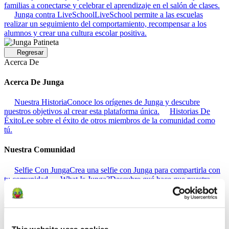
familias a conectarse y celebrar el aprendizaje en el salón de clases.
Junga contra LiveSchool
LiveSchool permite a las escuelas
realizar un seguimiento del comportamiento, recompensar a los
alumnos y crear una cultura escolar positiva.
Regresar
Acerca De
Acerca De Junga
Nuestra Historia
Conoce los orígenes de Junga y descubre
nuestros objetivos al crear esta plataforma única.
Historias De
Éxito
Lee sobre el éxito de otros miembros de la comunidad como
tú.
Nuestra Comunidad
Selfie Con Junga
Crea una selfie con Junga para compartirla con
tu comunidad.
What Is Junga?
Descubre qué hace que nuestra
plataforma sea tan especial.
Regresar
Ayuda
This website uses cookies