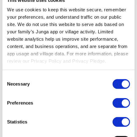
Descubra
We use cookies to keep this website secure, remember 
your preferences, and understand traffic on our public 
Base De Conocimientos
Descubre cómo sacar el máximo partido
a tu experiencia Junga.
Conectar
Hablemos sobre cómo puedes
site. We do not use this website to serve ads based on 
aprovechar Junga para mejorar tus rutinas diarias.
your family’s Junga app or village activity. Limited 
website analytics help us improve site performance, 
Recursos
content, and business operations, and are separate from 
Compromiso De Privacidad
Conozca nuestro compromiso con la
app usage and village data. For more information, please 
privacidad.
Accesibilidad
Nuestro objetivo es proporcionar acceso
review our Privacy Policy and Privacy Pledge.
a Junga a personas de todas las capacidades.
Iniciar Sesión
Consent
Únete a Junga
Necessary
Selection
Compromiso De Privacidad
Preferences
Descubre nuestra postura sobre la
privacidad y nuestro compromiso con la
Statistics
seguridad de todos los Junga de nuestra
comunidad.