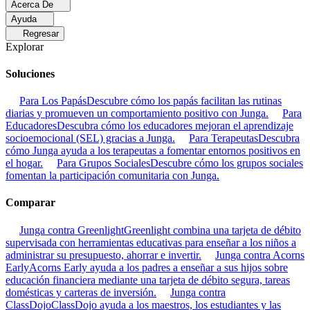
Acerca De
Ayuda
Regresar
Explorar
Soluciones
Para Los Papás
Descubre cómo los papás facilitan las rutinas
diarias y promueven un comportamiento positivo con Junga.
Para
Educadores
Descubra cómo los educadores mejoran el aprendizaje
socioemocional (SEL) gracias a Junga.
Para Terapeutas
Descubra
cómo Junga ayuda a los terapeutas a fomentar entornos positivos en
el hogar.
Para Grupos Sociales
Descubre cómo los grupos sociales
fomentan la participación comunitaria con Junga.
Comparar
Junga contra Greenlight
Greenlight combina una tarjeta de débito
supervisada con herramientas educativas para enseñar a los niños a
administrar su presupuesto, ahorrar e invertir.
Junga contra Acorns
Early
Acorns Early ayuda a los padres a enseñar a sus hijos sobre
educación financiera mediante una tarjeta de débito segura, tareas
domésticas y carteras de inversión.
Junga contra
ClassDojo
ClassDojo ayuda a los maestros, los estudiantes y las