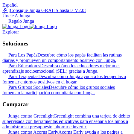
Español
🎉 ¡Consigue Junga GRATIS hasta la V2.0!
Únete A Junga
Regalo Junga
Explorar
Soluciones
Para Los Papás
Descubre cómo los papás facilitan las rutinas
diarias y promueven un comportamiento positivo con Junga.
Para Educadores
Descubra cómo los educadores mejoran el
aprendizaje socioemocional (SEL) gracias a Junga.
Para Terapeutas
Descubra cómo Junga ayuda a los terapeutas a
fomentar entornos positivos en el hogar.
Para Grupos Sociales
Descubre cómo los grupos sociales
fomentan la participación comunitaria con Junga.
Comparar
Junga contra Greenlight
Greenlight combina una tarjeta de débito
supervisada con herramientas educativas para enseñar a los niños a
administrar su presupuesto, ahorrar e invertir.
Junga contra Acorns Early
Acorns Early ayuda a los padres a