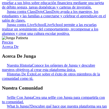
enseñar a sus hijos sobre educación financiera mediante una tarjeta
de débito segura, tareas domésticas y carteras de inversión.
Junga contra ClassDojo
ClassDojo ayuda a los maestros, los
estudiantes y las familias a conectarse y celebrar el aprendizaje en el
salón de clases.
Junga contra LiveSchool
LiveSchool permite a las escuelas
realizar un seguimiento del comportamiento, recompensar a los
alumnos y crear una cultura escolar positiva.
Precios
Acerca De
Acerca De Junga
Nuestra Historia
Conoce los orígenes de Junga y descubre
nuestros objetivos al crear esta plataforma única.
Historias De Éxito
Lee sobre el éxito de otros miembros de la
comunidad como tú.
Nuestra Comunidad
Selfie Con Junga
Crea una selfie con Junga para compartirla con
tu comunidad.
What Is Junga?
Descubre qué hace que nuestra plataforma sea tan