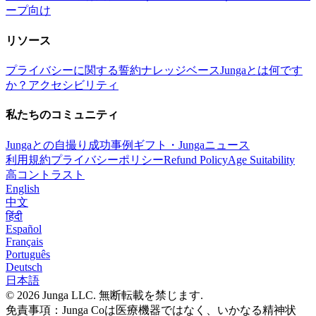
ープ向け
リソース
プライバシーに関する誓約
ナレッジベース
Jungaとは何です
か？
アクセシビリティ
私たちのコミュニティ
Jungaとの自撮り
成功事例
ギフト・Junga
ニュース
利用規約
プライバシーポリシー
Refund Policy
Age Suitability
高コントラスト
English
中文
हिंदी
Español
Français
Português
Deutsch
日本語
© 2026 Junga LLC. 無断転載を禁じます.
免責事項：Junga Coは医療機器ではなく、いかなる精神状