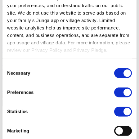
ュニティ参加を促進する方法を学びましょう。
your preferences, and understand traffic on our public 
site. We do not use this website to serve ads based on 
比較
your family’s Junga app or village activity. Limited 
website analytics help us improve site performance, 
Junga対グリーンライト
Greenlightは、管理機能付きデビッ
content, and business operations, and are separate from 
トカードと教育ツールを組み合わせ、子供たちに家計管理、
app usage and village data. For more information, please 
貯蓄、投資について教えるサービスです。
Junga 対 Acorns
review our Privacy Policy and Privacy Pledge.
Early
Acorns Earlyは、安全なデビットカード、家事の手伝
い、投資ポートフォリオを通じて、保護者が子供たちに金融
リテラシーを身につけさせる手助けをします。
Junga 対
Consent
ClassDojo
ClassDojoは、教師、生徒、家族が繋がり、教室で
Necessary
Selection
の学びを称え合うお手伝いをします。
Junga 対
LiveSchool
LiveSchoolは、学校が生徒の行動を追跡し、生徒
を褒賞し、前向きな学校文化を築くことを可能にします。
Preferences
戻る
について
Statistics
Jungaについて
Marketing
私たちの物語
Jungaの起源を知り、このユニークなプラッ