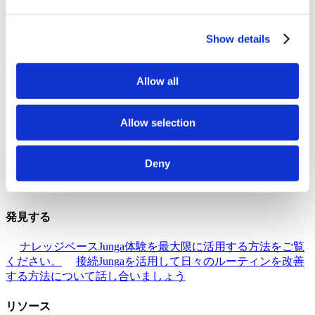
トフォームを創り出す私たちの目標を発見してください。
成功事例
あなたと同じコミュニティメンバーの成功事例
をご覧ください。
Show details
私たちのコミュニティ
Allow all
Jungaとの自撮り
Jungaで自撮り写真を生成し、コミュニテ
ィと共有しましょう。
Jungaとは何ですか？
当社のプラッ
Allow selection
トフォームが特別である理由について、さらに詳しくご覧く
ださい。
Deny
戻る
ヘルプ
発見する
ナレッジベース
Junga体験を最大限に活用する方法をご覧
ください。
接続
Jungaを活用して日々のルーティンを改善
する方法について話し合いましょう
リソース