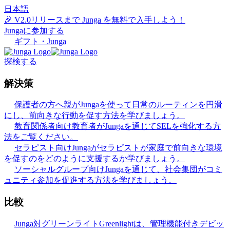
日本語
🎉 V2.0リリースまで Junga を無料で入手しよう！
Jungaに参加する
ギフト・Junga
探検する
解決策
保護者の方へ
親がJungaを使って日常のルーティンを円滑
にし、前向きな行動を促す方法を学びましょう。
教育関係者向け
教育者がJungaを通じてSELを強化する方
法をご覧ください。
セラピスト向け
Jungaがセラピストが家庭で前向きな環境
を促すのをどのように支援するか学びましょう。
ソーシャルグループ向け
Jungaを通じて、社会集団がコミ
ュニティ参加を促進する方法を学びましょう。
比較
Junga対グリーンライト
Greenlightは、管理機能付きデビッ