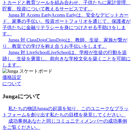
トカードと教育ツールを組み合わせ、子供たちに家計管理、
貯蓄、投資について教えるサービスです。
Junga 対 Acorns Early
Acorns Earlyは、安全なデビットカー
ド、家事の手伝い、投資ポートフォリオを通じて、保護者が
子供たちに金融リテラシーを身につけさせる手助けをしま
す。
Junga 対 ClassDojo
ClassDojoは、教師、生徒、家族が繋が
り、教室での学びを称え合うお手伝いをします。
Junga 対 LiveSchool
LiveSchoolは、学校が生徒の行動を追
跡し、生徒を褒賞し、前向きな学校文化を築くことを可能に
します。
価格設定
について
Jungaについて
私たちの物語
Jungaの起源を知り、このユニークなプラッ
トフォームを創り出す私たちの目標を発見してください。
成功事例
あなたと同じコミュニティメンバーの成功事例
をご覧ください。