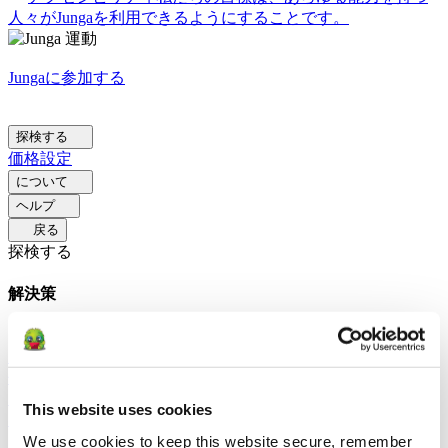
人々がJungaを利用できるようにすることです。
Jungaに参加する
探検する
価格設定
について
ヘルプ
戻る
探検する
解決策
保護者の方へ
親がJungaを使って日常のルーティンを円滑
にし、前向きな行動を促す方法を学びましょう。
教育関
係者向け
教育者がJungaを通じてSELを強化する方法をご覧
ください。
セラピスト向け
Jungaがセラピストが家庭で前
This website uses cookies
向きな環境を促すのをどのように支援するか学びましょう。
ソーシャルグループ向け
Jungaを通じて、社会集団がコミ
We use cookies to keep this website secure, remember 