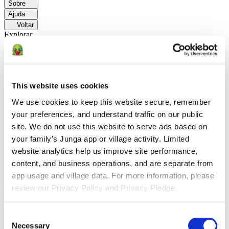
Sobre
Ajuda
Voltar
Explorar
Soluções
Para Os Pais
Aprenda como os pais facilitam as rotinas diárias e
promovem comportamentos positivos com a Junga.
Para
This website uses cookies
Educadores
Saiba como os educadores aprimoram a SEL por meio
We use cookies to keep this website secure, remember 
do Junga.
Para Terapeutas
Saiba como a Junga ajuda os terapeutas
a promover ambientes positivos em casa.
Para Grupos
your preferences, and understand traffic on our public 
Sociais
Saiba como os grupos sociais promovem o envolvimento da
site. We do not use this website to serve ads based on 
comunidade com Junga.
your family’s Junga app or village activity. Limited 
Comparar
website analytics help us improve site performance, 
content, and business operations, and are separate from 
Junga x Greenlight
O Greenlight combina um cartão de débito
app usage and village data. For more information, please 
supervisionado com ferramentas educativas para ensinar as crianças
review our Privacy Policy and Privacy Pledge.
a fazer um orçamento, poupar e investir.
Junga x Acorns Early
O
Acorns Early ajuda os pais a orientar os filhos na educação
financeira por meio de um cartão de débito seguro, tarefas
Consent
domésticas e carteiras de investimentos.
Junga x ClassDojo
O
ClassDojo ajuda professores, alunos e famílias a se conectarem e
Necessary
Selection