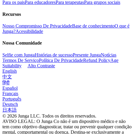
Para os pais
Para educadores
Para terapeutas
Para grupos sociais
Recursos
Nosso Compromisso De Privacidade
Base de conhecimento
O que é
Junga?
Acessibilidade
Nossa Comunidade
Selfie com Junga
Histórias de sucesso
Presente Junga
Notícias
Termos De Serviço
Política De Privacidade
Refund Policy
Age
Suitability
Alto Contraste
English
中文
हिंदी
Español
Français
Português
Deutsch
日本語
© 2026 Junga LLC. Todos os direitos reservados.
AVISO LEGAL: O Junga Co não é um dispositivo médico e não
tem como objetivo diagnosticar, tratar ou prevenir qualquer condição
mental, comportamental ou doença. Destina-se exclusivamente a