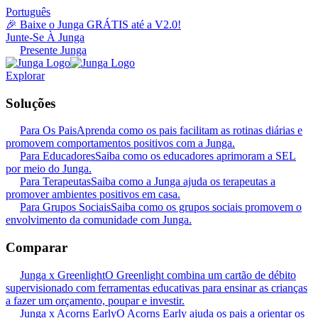
Português
🎉 Baixe o Junga GRÁTIS até a V2.0!
Junte-Se À Junga
Presente Junga
Explorar
Soluções
Para Os Pais
Aprenda como os pais facilitam as rotinas diárias e
promovem comportamentos positivos com a Junga.
Para Educadores
Saiba como os educadores aprimoram a SEL
por meio do Junga.
Para Terapeutas
Saiba como a Junga ajuda os terapeutas a
promover ambientes positivos em casa.
Para Grupos Sociais
Saiba como os grupos sociais promovem o
envolvimento da comunidade com Junga.
Comparar
Junga x Greenlight
O Greenlight combina um cartão de débito
supervisionado com ferramentas educativas para ensinar as crianças
a fazer um orçamento, poupar e investir.
Junga x Acorns Early
O Acorns Early ajuda os pais a orientar os