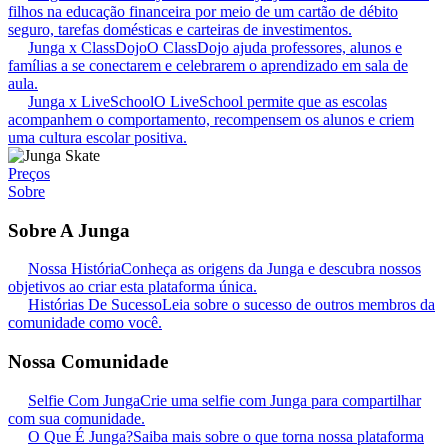
filhos na educação financeira por meio de um cartão de débito
seguro, tarefas domésticas e carteiras de investimentos.
Junga x ClassDojo
O ClassDojo ajuda professores, alunos e
famílias a se conectarem e celebrarem o aprendizado em sala de
aula.
Junga x LiveSchool
O LiveSchool permite que as escolas
acompanhem o comportamento, recompensem os alunos e criem
uma cultura escolar positiva.
Preços
Sobre
Sobre A Junga
Nossa História
Conheça as origens da Junga e descubra nossos
objetivos ao criar esta plataforma única.
Histórias De Sucesso
Leia sobre o sucesso de outros membros da
comunidade como você.
Nossa Comunidade
Selfie Com Junga
Crie uma selfie com Junga para compartilhar
com sua comunidade.
O Que É Junga?
Saiba mais sobre o que torna nossa plataforma