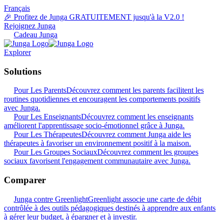
Français
🎉 Profitez de Junga GRATUITEMENT jusqu'à la V2.0 !
Rejoignez Junga
Cadeau Junga
Explorer
Solutions
Pour Les Parents
Découvrez comment les parents facilitent les
routines quotidiennes et encouragent les comportements positifs
avec Junga.
Pour Les Enseignants
Découvrez comment les enseignants
améliorent l'apprentissage socio-émotionnel grâce à Junga.
Pour Les Thérapeutes
Découvrez comment Junga aide les
thérapeutes à favoriser un environnement positif à la maison.
Pour Les Groupes Sociaux
Découvrez comment les groupes
sociaux favorisent l'engagement communautaire avec Junga.
Comparer
Junga contre Greenlight
Greenlight associe une carte de débit
contrôlée à des outils pédagogiques destinés à apprendre aux enfants
à gérer leur budget, à épargner et à investir.