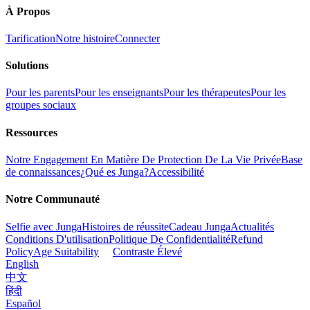
À Propos
Tarification
Notre histoire
Connecter
Solutions
Pour les parents
Pour les enseignants
Pour les thérapeutes
Pour les
groupes sociaux
Ressources
Notre Engagement En Matière De Protection De La Vie Privée
Base
de connaissances
¿Qué es Junga?
Accessibilité
Notre Communauté
Selfie avec Junga
Histoires de réussite
Cadeau Junga
Actualités
Conditions D'utilisation
Politique De Confidentialité
Refund
Policy
Age Suitability
Contraste Élevé
English
中文
हिंदी
Español