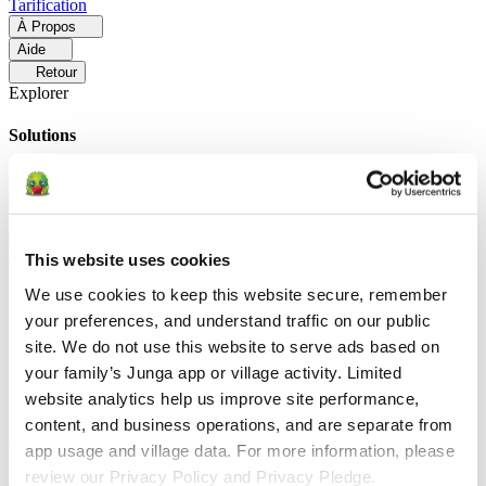
Tarification
À Propos
Aide
Retour
Explorer
Solutions
Pour Les Parents
Découvrez comment les parents facilitent les
routines quotidiennes et encouragent les comportements positifs
avec Junga.
Pour Les Enseignants
Découvrez comment les
enseignants améliorent l'apprentissage socio-émotionnel grâce à
Junga.
Pour Les Thérapeutes
Découvrez comment Junga aide les
This website uses cookies
thérapeutes à favoriser un environnement positif à la maison.
Pour
We use cookies to keep this website secure, remember 
Les Groupes Sociaux
Découvrez comment les groupes sociaux
favorisent l'engagement communautaire avec Junga.
your preferences, and understand traffic on our public 
site. We do not use this website to serve ads based on 
Comparer
your family’s Junga app or village activity. Limited 
website analytics help us improve site performance, 
Junga contre Greenlight
Greenlight associe une carte de débit
contrôlée à des outils pédagogiques destinés à apprendre aux enfants
content, and business operations, and are separate from 
à gérer leur budget, à épargner et à investir.
Junga contre Acorns
app usage and village data. For more information, please 
Early
Acorns Early aide les parents à initier leurs enfants à la gestion
review our Privacy Policy and Privacy Pledge.
financière grâce à une carte de débit sécurisée, à des tâches