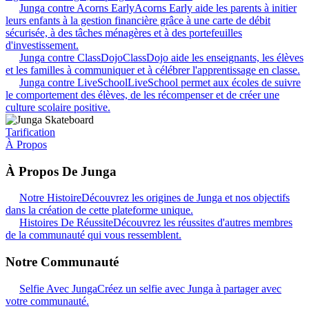
Junga contre Acorns Early
Acorns Early aide les parents à initier
leurs enfants à la gestion financière grâce à une carte de débit
sécurisée, à des tâches ménagères et à des portefeuilles
d'investissement.
Junga contre ClassDojo
ClassDojo aide les enseignants, les élèves
et les familles à communiquer et à célébrer l'apprentissage en classe.
Junga contre LiveSchool
LiveSchool permet aux écoles de suivre
le comportement des élèves, de les récompenser et de créer une
culture scolaire positive.
Tarification
À Propos
À Propos De Junga
Notre Histoire
Découvrez les origines de Junga et nos objectifs
dans la création de cette plateforme unique.
Histoires De Réussite
Découvrez les réussites d'autres membres
de la communauté qui vous ressemblent.
Notre Communauté
Selfie Avec Junga
Créez un selfie avec Junga à partager avec
votre communauté.