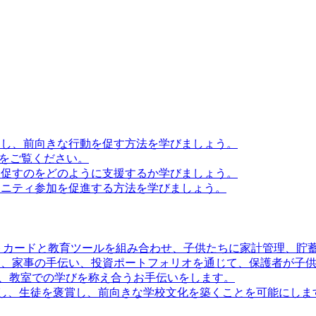
滑にし、前向きな行動を促す方法を学びましょう。
法をご覧ください。
境を促すのをどのように支援するか学びましょう。
ミュニティ参加を促進する方法を学びましょう。
きデビットカードと教育ツールを組み合わせ、子供たちに家計管理、
ビットカード、家事の手伝い、投資ポートフォリオを通じて、保護者
繋がり、教室での学びを称え合うお手伝いをします。
動を追跡し、生徒を褒賞し、前向きな学校文化を築くことを可能にしま