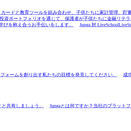
きデビットカードと教育ツールを組み合わせ、子供たちに家計管理、
の手伝い、投資ポートフォリオを通じて、保護者が子供たちに金融リ
での学びを称え合うお手伝いをします。
Junga 対 LiveSchool
Liv
ットフォームを創り出す私たちの目標を発見してください。
成
ティと共有しましょう。
Jungaとは何ですか？
当社のプラットフ