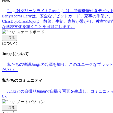
Junga対グリーンライト
Greenlightは、管理機能付
Early
Acorns Earlyは、安全なデビットカード、家事
ClassDojo
ClassDojoは、教師、生徒、家族が繋がり、教室
な学校文化を築くことを可能にします。
戻る
について
Jungaについて
私たちの物語
Jungaの起源を知り、このユニークなプラ
ださい。
私たちのコミュニティ
Jungaとの自撮り
Jungaで自撮り写真を生成し、コミュニ
い。
戻る