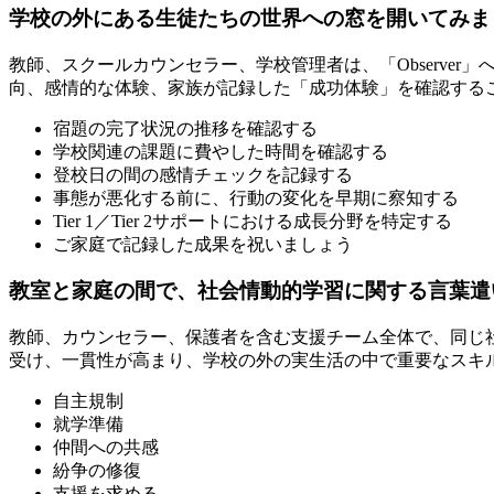
学校の外にある生徒たちの世界への窓を開いてみま
教師、スクールカウンセラー、学校管理者は、「Observ
向、感情的な体験、家族が記録した「成功体験」を確認する
宿題の完了状況の推移を確認する
学校関連の課題に費やした時間を確認する
登校日の間の感情チェックを記録する
事態が悪化する前に、行動の変化を早期に察知する
Tier 1／Tier 2サポートにおける成長分野を特定する
ご家庭で記録した成果を祝いましょう
教室と家庭の間で、社会情動的学習に関する言葉遣
教師、カウンセラー、保護者を含む支援チーム全体で、同じ
受け、一貫性が高まり、学校の外の実生活の中で重要なスキ
自主規制
就学準備
仲間への共感
紛争の修復
支援を求める