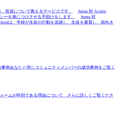
貯蓄、投資について教えるサービスです。
Junga 対 Acorns
テラシーを身につけさせる手助けをします。
Junga 対
eSchoolは、学校が生徒の行動を追跡し、生徒を褒賞し、前向き
功事例
あなたと同じコミュニティメンバーの成功事例をご覧く
ォームが特別である理由について、さらに詳しくご覧くださ