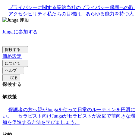
プライバシーに関する誓約
当社のプライバシー保護への取
アクセシビリティ
私たちの目標は、あらゆる能力を持つ人々
Jungaに参加する
探検する
価格設定
について
ヘルプ
戻る
探検する
解決策
保護者の方へ
親がJungaを使って日常のルーティンを円
い。
セラピスト向け
Jungaがセラピストが家庭で前向き
加を促進する方法を学びましょう。
比較