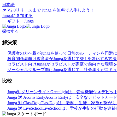
日本語
🎉 V2.0リリースまで Junga を無料で入手しよう！
Jungaに参加する
ギフト・Junga
探検する
解決策
保護者の方へ
親がJungaを使って日常のルーティンを円
教育関係者向け
教育者がJungaを通じてSELを強化する方
セラピスト向け
Jungaがセラピストが家庭で前向きな環
ソーシャルグループ向け
Jungaを通じて、社会集団がコ
比較
Junga対グリーンライト
Greenlightは、管理機能付
Junga 対 Acorns Early
Acorns Earlyは、安全なデ
Junga 対 ClassDojo
ClassDojoは、教師、生徒、家族が
Junga 対 LiveSchool
LiveSchoolは、学校が生徒の行