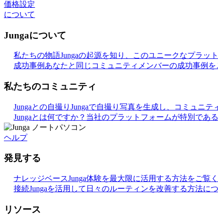
価格設定
について
Jungaについて
私たちの物語
Jungaの起源を知り、このユニークなプラ
成功事例
あなたと同じコミュニティメンバーの成功事例を
私たちのコミュニティ
Jungaとの自撮り
Jungaで自撮り写真を生成し、コミュニ
Jungaとは何ですか？
当社のプラットフォームが特別であ
ヘルプ
発見する
ナレッジベース
Junga体験を最大限に活用する方法をご覧
接続
Jungaを活用して日々のルーティンを改善する方法に
リソース