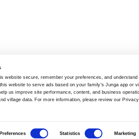
s
s website secure, remember your preferences, and understand tr
this website to serve ads based on your family’s Junga app or vill
help us improve site performance, content, and business operatio
d village data. For more information, please review our Privacy 
Preferences
Statistics
Marketing
ति, व्यवहार संबंधी स्थिति या बीमारी का निदान, उपचार या रोकथाम करने का दावा