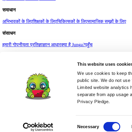
समाधान
अभिभावकों के लिए
शिक्षकों के लिए
चिकित्सकों के लिए
सामाजिक समूहों के लिए
संसाधन
हमारी गोपनीयता प्रतिज्ञा
ज्ञान आधार
क्या है Junga?
पहुँच
हमारा समुदाय
This website uses cookie
जुंगा के साथ सेल्फी
सफलता की कहानियाँ
उपहार Junga
समाचार
सेवा की शर्तें
गोपनीयता नीति
Refund Policy
Age Suitability
उच्च कंट्रास्ट
We use cookies to keep thi
English
public site. We do not use 
中文
Limited website analytics 
हिंदी
separate from app usage an
Español
Français
Privacy Pledge.
Português
Deutsch
日本語
© 2026 Junga LLC. सर्वाधिकार सुरक्षित.
Consent
Necessary
अस्वीकरण: junga.co कोई चिकित्सा उपकरण नहीं है और यह किसी भी मानसिक स्थि
Selection