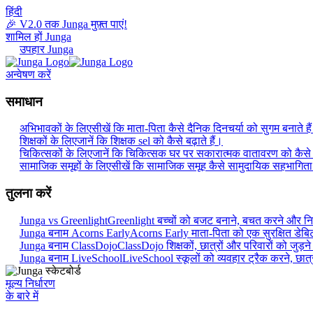
हिंदी
🎉 V2.0 तक Junga मुफ़्त पाएं!
शामिल हों Junga
उपहार Junga
अन्वेषण करें
समाधान
अभिभावकों के लिए
सीखें कि माता-पिता कैसे दैनिक दिनचर्या को सुगम बनाते है
शिक्षकों के लिए
जानें कि शिक्षक sel को कैसे बढ़ाते हैं।
चिकित्सकों के लिए
जानें कि चिकित्सक घर पर सकारात्मक वातावरण को कैसे प
सामाजिक समूहों के लिए
सीखें कि सामाजिक समूह कैसे सामुदायिक सहभागिता को
तुलना करें
Junga vs Greenlight
Greenlight बच्चों को बजट बनाने, बचत करने और निवे
Junga बनाम Acorns Early
Acorns Early माता-पिता को एक सुरक्षित डेबिट का
Junga बनाम ClassDojo
ClassDojo शिक्षकों, छात्रों और परिवारों को जुड़न
Junga बनाम LiveSchool
LiveSchool स्कूलों को व्यवहार ट्रैक करने, छात्
मूल्य निर्धारण
के बारे में