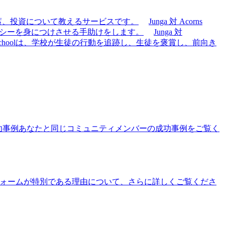
貯蓄、投資について教えるサービスです。
Junga 対 Acorns
テラシーを身につけさせる手助けをします。
Junga 対
eSchoolは、学校が生徒の行動を追跡し、生徒を褒賞し、前向き
功事例
あなたと同じコミュニティメンバーの成功事例をご覧く
ォームが特別である理由について、さらに詳しくご覧くださ