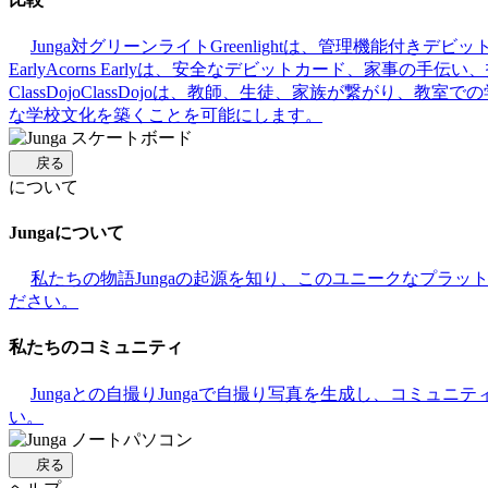
Junga対グリーンライト
Greenlightは、管理機能付
Early
Acorns Earlyは、安全なデビットカード、家事
ClassDojo
ClassDojoは、教師、生徒、家族が繋がり、教室
な学校文化を築くことを可能にします。
戻る
について
Jungaについて
私たちの物語
Jungaの起源を知り、このユニークなプラ
ださい。
私たちのコミュニティ
Jungaとの自撮り
Jungaで自撮り写真を生成し、コミュニ
い。
戻る