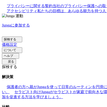
プライバシーに関する誓約
当社のプライバシー保護への取
アクセシビリティ
私たちの目標は、あらゆる能力を持つ人々
Jungaに参加する
探検する
価格設定
について
ヘルプ
戻る
探検する
解決策
保護者の方へ
親がJungaを使って日常のルーティンを円
い。
セラピスト向け
Jungaがセラピストが家庭で前向き
加を促進する方法を学びましょう。
比較