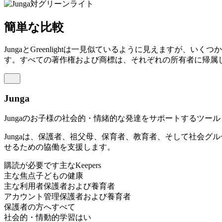
簡単な比較
JungaとGreenlightは一見似ているように見えます
す。すべての著作権および商標は、それぞれの所有者に帰属
Junga
Jungaのお子様の社会的・情緒的な発達をサポートするツール
Jungaは、保護者、祖父母、保育者、教育者、そして社会グ
せるための協働を支援します。
購読が必要です
主なKeepers
主な焦点
子どもの健康
主な利用者
保護者および養育者
アカウント管理
保護者および養育者
保護者の方へ
すべて
社会的・情動的学習
はい