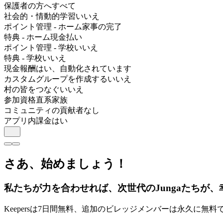
保護者の方へ
すべて
社会的・情動的学習
いいえ
ポイント管理 - ホーム
家事の完了
特典 - ホーム
現金払い
ポイント管理 - 学校
いいえ
特典 - 学校
いいえ
現金報酬
はい、自動化されています
カスタムグループを作成する
いいえ
村の皆をつなぐ
いいえ
参加資格
直系家族
コミュニティの貢献者
なし
アプリ内課金
はい
さあ、始めましょう！
私たちが力を合わせれば、次世代のJungaたちが
Keepersは7日間無料、追加のビレッジメンバーは永久に無