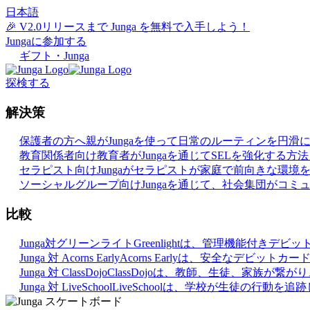
日本語
🎉 V2.0リリースまで Junga を無料で入手しよう！
Jungaに参加する
ギフト・Junga
探検する
解決策
保護者の方へ
親がJungaを使って日常のルーティンを円
教育関係者向け
教育者がJungaを通じてSELを強化する方
セラピスト向け
Jungaがセラピストが家庭で前向きな環
ソーシャルグループ向け
Jungaを通じて、社会集団がコ
比較
Junga対グリーンライト
Greenlightは、管理機能付
Junga 対 Acorns Early
Acorns Earlyは、安全なデ
Junga 対 ClassDojo
ClassDojoは、教師、生徒、家族が
Junga 対 LiveSchool
LiveSchoolは、学校が生徒の行