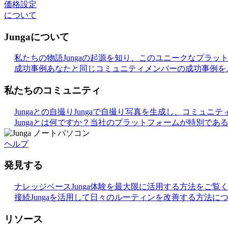
価格設定
について
Jungaについて
私たちの物語
Jungaの起源を知り、このユニークなプラ
成功事例
あなたと同じコミュニティメンバーの成功事例を
私たちのコミュニティ
Jungaとの自撮り
Jungaで自撮り写真を生成し、コミュニ
Jungaとは何ですか？
当社のプラットフォームが特別であ
ヘルプ
発見する
ナレッジベース
Junga体験を最大限に活用する方法をご覧
接続
Jungaを活用して日々のルーティンを改善する方法に
リソース