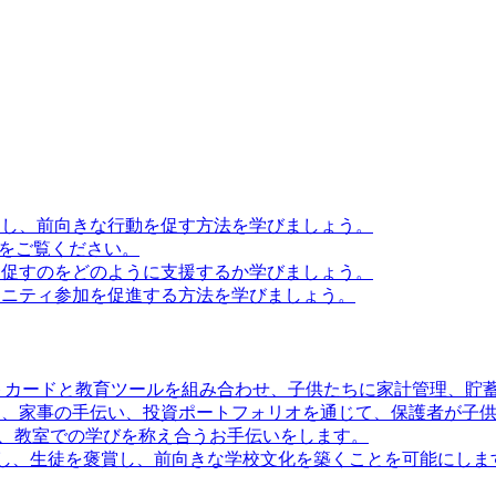
滑にし、前向きな行動を促す方法を学びましょう。
法をご覧ください。
境を促すのをどのように支援するか学びましょう。
ミュニティ参加を促進する方法を学びましょう。
きデビットカードと教育ツールを組み合わせ、子供たちに家計管理、
ビットカード、家事の手伝い、投資ポートフォリオを通じて、保護者
繋がり、教室での学びを称え合うお手伝いをします。
動を追跡し、生徒を褒賞し、前向きな学校文化を築くことを可能にしま