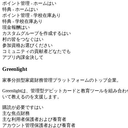
ポイント管理 - ホーム
はい
特典 - ホーム
はい
ポイント管理 - 学校
在庫あり
特典 - 学校
在庫あり
現金報酬
はい
カスタムグループを作成する
はい
村の皆をつなぐ
はい
参加資格
お選びください
コミュニティの貢献者
どなたでも
アプリ内課金
決して
Greenlight
家事分担型家庭財務管理プラットフォームのトップ企業。
Greenlightは、管理型デビットカードと教育ツールを
いて教えるのを支援します。
購読が必要です
はい
主な焦点
財務
主な利用者
保護者および養育者
アカウント管理
保護者および養育者