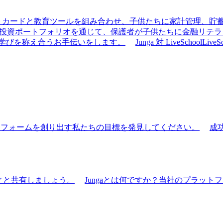
きデビットカードと教育ツールを組み合わせ、子供たちに家計管理、
の手伝い、投資ポートフォリオを通じて、保護者が子供たちに金融リ
での学びを称え合うお手伝いをします。
Junga 対 LiveSchool
Liv
ットフォームを創り出す私たちの目標を発見してください。
成
ティと共有しましょう。
Jungaとは何ですか？
当社のプラットフ