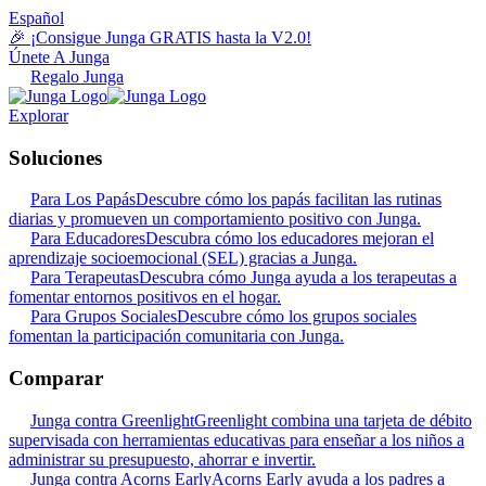
Español
🎉 ¡Consigue Junga GRATIS hasta la V2.0!
Únete A Junga
Regalo Junga
Explorar
Soluciones
Para Los Papás
Descubre cómo los papás facilitan las rutinas
diarias y promueven un comportamiento positivo con Junga.
Para Educadores
Descubra cómo los educadores mejoran el
aprendizaje socioemocional (SEL) gracias a Junga.
Para Terapeutas
Descubra cómo Junga ayuda a los terapeutas a
fomentar entornos positivos en el hogar.
Para Grupos Sociales
Descubre cómo los grupos sociales
fomentan la participación comunitaria con Junga.
Comparar
Junga contra Greenlight
Greenlight combina una tarjeta de débito
supervisada con herramientas educativas para enseñar a los niños a
administrar su presupuesto, ahorrar e invertir.
Junga contra Acorns Early
Acorns Early ayuda a los padres a