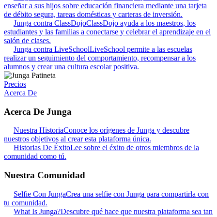
enseñar a sus hijos sobre educación financiera mediante una tarjeta
de débito segura, tareas domésticas y carteras de inversión.
Junga contra ClassDojo
ClassDojo ayuda a los maestros, los
estudiantes y las familias a conectarse y celebrar el aprendizaje en el
salón de clases.
Junga contra LiveSchool
LiveSchool permite a las escuelas
realizar un seguimiento del comportamiento, recompensar a los
alumnos y crear una cultura escolar positiva.
Precios
Acerca De
Acerca De Junga
Nuestra Historia
Conoce los orígenes de Junga y descubre
nuestros objetivos al crear esta plataforma única.
Historias De Éxito
Lee sobre el éxito de otros miembros de la
comunidad como tú.
Nuestra Comunidad
Selfie Con Junga
Crea una selfie con Junga para compartirla con
tu comunidad.
What Is Junga?
Descubre qué hace que nuestra plataforma sea tan