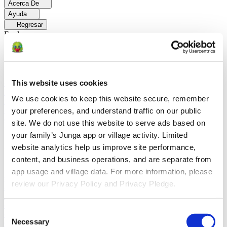
Acerca De
Ayuda
Regresar
Explorar
Soluciones
Para Los Papás
Descubre cómo los papás facilitan las rutinas
This website uses cookies
diarias y promueven un comportamiento positivo con Junga.
Para
Educadores
Descubra cómo los educadores mejoran el aprendizaje
We use cookies to keep this website secure, remember 
socioemocional (SEL) gracias a Junga.
Para Terapeutas
Descubra
cómo Junga ayuda a los terapeutas a fomentar entornos positivos en
your preferences, and understand traffic on our public 
el hogar.
Para Grupos Sociales
Descubre cómo los grupos sociales
site. We do not use this website to serve ads based on 
fomentan la participación comunitaria con Junga.
your family’s Junga app or village activity. Limited 
website analytics help us improve site performance, 
Comparar
content, and business operations, and are separate from 
Junga contra Greenlight
Greenlight combina una tarjeta de débito
app usage and village data. For more information, please 
supervisada con herramientas educativas para enseñar a los niños a
review our Privacy Policy and Privacy Pledge.
administrar su presupuesto, ahorrar e invertir.
Junga contra Acorns
Early
Acorns Early ayuda a los padres a enseñar a sus hijos sobre
educación financiera mediante una tarjeta de débito segura, tareas
Consent
domésticas y carteras de inversión.
Junga contra
Necessary
ClassDojo
ClassDojo ayuda a los maestros, los estudiantes y las
Selection