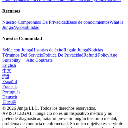
Recursos
Nuestro Compromiso De Privacidad
Base de conocimientos
What is
Junga?
Accesibilidad
Nuestra Comunidad
Selfie con Junga
Historias de éxito
Regalo Junga
Noticias
Términos Del Servicio
Política De Privacidad
Refund Policy
Age
Suitability
Alto Contraste
English
中文
हिंदी
Español
Français
Português
Deutsch
日本語
© 2026 Junga LLC. Todos los derechos reservados.
AVISO LEGAL: Junga Co no es un dispositivo médico y no
pretende diagnosticar, tratar ni prevenir ningún trastorno mental,
problema de conducta o enfermedad. Su único objetivo es servir de