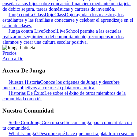
enseñar a sus hijos sobre educación financiera mediante una tarjeta
de débito segura, tareas domésticas y carteras de inversión.
Junga contra ClassDojo
ClassDojo ayuda a los maestros, los
estudiantes y las familias a conectarse y celebrar el aprendizaje en el
salón de clases.
Junga contra LiveSchool
LiveSchool permite a las escuelas
realizar un seguimiento del comportamiento, recompensar a los
alumnos y crear una cultura escolar positiva.
Precios
Acerca De
Acerca De Junga
Nuestra Historia
Conoce los orígenes de Junga y descubre
nuestros objetivos al crear esta plataforma única.
Historias De Éxito
Lee sobre el éxito de otros miembros de la
comunidad como tú.
Nuestra Comunidad
Selfie Con Junga
Crea una selfie con Junga para compartirla con
tu comunidad.
What Is Junga?
Descubre qué hace que nuestra plataforma sea tan