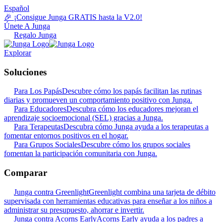
Español
🎉 ¡Consigue Junga GRATIS hasta la V2.0!
Únete A Junga
Regalo Junga
Explorar
Soluciones
Para Los Papás
Descubre cómo los papás facilitan las rutinas
diarias y promueven un comportamiento positivo con Junga.
Para Educadores
Descubra cómo los educadores mejoran el
aprendizaje socioemocional (SEL) gracias a Junga.
Para Terapeutas
Descubra cómo Junga ayuda a los terapeutas a
fomentar entornos positivos en el hogar.
Para Grupos Sociales
Descubre cómo los grupos sociales
fomentan la participación comunitaria con Junga.
Comparar
Junga contra Greenlight
Greenlight combina una tarjeta de débito
supervisada con herramientas educativas para enseñar a los niños a
administrar su presupuesto, ahorrar e invertir.
Junga contra Acorns Early
Acorns Early ayuda a los padres a