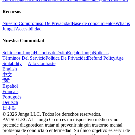
Recursos
Nuestro Compromiso De Privacidad
Base de conocimientos
What is
Junga?
Accesibilidad
Nuestra Comunidad
Selfie con Junga
Historias de éxito
Regalo Junga
Noticias
Términos Del Servicio
Política De Privacidad
Refund Policy
Age
Suitability
Alto Contraste
English
中文
हिंदी
Español
Français
Português
Deutsch
日本語
© 2026 Junga LLC. Todos los derechos reservados.
AVISO LEGAL: Junga Co no es un dispositivo médico y no
pretende diagnosticar, tratar ni prevenir ningún trastorno mental,
problema de conducta o enfermedad. Su único objetivo es servir de