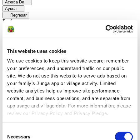
Acerca De
Ayuda
Regresar
Explorar
Soluciones
Para Los Papás
Descubre cómo los papás facilitan las rutinas
This website uses cookies
diarias y promueven un comportamiento positivo con Junga.
Para
Educadores
Descubra cómo los educadores mejoran el aprendizaje
We use cookies to keep this website secure, remember 
socioemocional (SEL) gracias a Junga.
Para Terapeutas
Descubra
cómo Junga ayuda a los terapeutas a fomentar entornos positivos en
your preferences, and understand traffic on our public 
el hogar.
Para Grupos Sociales
Descubre cómo los grupos sociales
site. We do not use this website to serve ads based on 
fomentan la participación comunitaria con Junga.
your family’s Junga app or village activity. Limited 
website analytics help us improve site performance, 
Comparar
content, and business operations, and are separate from 
Junga contra Greenlight
Greenlight combina una tarjeta de débito
app usage and village data. For more information, please 
supervisada con herramientas educativas para enseñar a los niños a
review our Privacy Policy and Privacy Pledge.
administrar su presupuesto, ahorrar e invertir.
Junga contra Acorns
Early
Acorns Early ayuda a los padres a enseñar a sus hijos sobre
educación financiera mediante una tarjeta de débito segura, tareas
Consent
domésticas y carteras de inversión.
Junga contra
Necessary
ClassDojo
ClassDojo ayuda a los maestros, los estudiantes y las
Selection