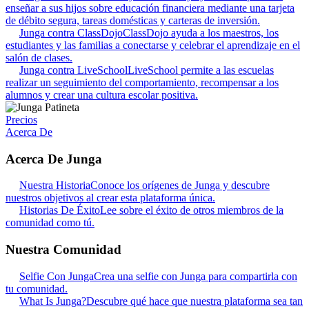
enseñar a sus hijos sobre educación financiera mediante una tarjeta
de débito segura, tareas domésticas y carteras de inversión.
Junga contra ClassDojo
ClassDojo ayuda a los maestros, los
estudiantes y las familias a conectarse y celebrar el aprendizaje en el
salón de clases.
Junga contra LiveSchool
LiveSchool permite a las escuelas
realizar un seguimiento del comportamiento, recompensar a los
alumnos y crear una cultura escolar positiva.
Precios
Acerca De
Acerca De Junga
Nuestra Historia
Conoce los orígenes de Junga y descubre
nuestros objetivos al crear esta plataforma única.
Historias De Éxito
Lee sobre el éxito de otros miembros de la
comunidad como tú.
Nuestra Comunidad
Selfie Con Junga
Crea una selfie con Junga para compartirla con
tu comunidad.
What Is Junga?
Descubre qué hace que nuestra plataforma sea tan