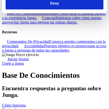
Deny
Descubra
Base De Conocimientos
Descubre cómo sacar el máximo partido
a tu experiencia Junga.
Conectar
Hablemos sobre cómo puedes
aprovechar Junga para mejorar tus rutinas diarias.
Recursos
Compromiso De Privacidad
Conozca nuestro compromiso con la
privacidad.
Accesibilidad
Nuestro objetivo es proporcionar acceso
a Junga a personas de todas las capacidades.
Iniciar Sesión
Únete a Junga
Base De Conocimientos
Encuentra respuestas a preguntas sobre
Junga.
Cómo funciona