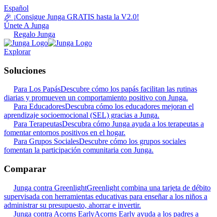
Español
🎉 ¡Consigue Junga GRATIS hasta la V2.0!
Únete A Junga
Regalo Junga
Explorar
Soluciones
Para Los Papás
Descubre cómo los papás facilitan las rutinas
diarias y promueven un comportamiento positivo con Junga.
Para Educadores
Descubra cómo los educadores mejoran el
aprendizaje socioemocional (SEL) gracias a Junga.
Para Terapeutas
Descubra cómo Junga ayuda a los terapeutas a
fomentar entornos positivos en el hogar.
Para Grupos Sociales
Descubre cómo los grupos sociales
fomentan la participación comunitaria con Junga.
Comparar
Junga contra Greenlight
Greenlight combina una tarjeta de débito
supervisada con herramientas educativas para enseñar a los niños a
administrar su presupuesto, ahorrar e invertir.
Junga contra Acorns Early
Acorns Early ayuda a los padres a