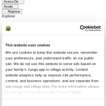
Acerca De
Ayuda
Regresar
Explorar
Soluciones
Para Los Papás
Descubre cómo los papás facilitan las rutinas
diarias y promueven un comportamiento positivo con Junga.
Para
Educadores
Descubra cómo los educadores mejoran el aprendizaje
This website uses cookies
socioemocional (SEL) gracias a Junga.
Para Terapeutas
Descubra
cómo Junga ayuda a los terapeutas a fomentar entornos positivos en
We use cookies to keep this website secure, remember 
el hogar.
Para Grupos Sociales
Descubre cómo los grupos sociales
your preferences, and understand traffic on our public 
fomentan la participación comunitaria con Junga.
site. We do not use this website to serve ads based on 
Comparar
your family’s Junga app or village activity. Limited 
website analytics help us improve site performance, 
Junga contra Greenlight
Greenlight combina una tarjeta de débito
content, and business operations, and are separate from 
supervisada con herramientas educativas para enseñar a los niños a
app usage and village data. For more information, please 
administrar su presupuesto, ahorrar e invertir.
Junga contra Acorns
Early
Acorns Early ayuda a los padres a enseñar a sus hijos sobre
review our Privacy Policy and Privacy Pledge.
educación financiera mediante una tarjeta de débito segura, tareas
domésticas y carteras de inversión.
Junga contra
ClassDojo
ClassDojo ayuda a los maestros, los estudiantes y las
Consent