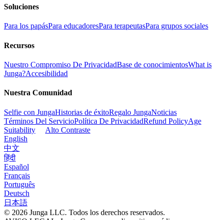
Soluciones
Para los papás
Para educadores
Para terapeutas
Para grupos sociales
Recursos
Nuestro Compromiso De Privacidad
Base de conocimientos
What is
Junga?
Accesibilidad
Nuestra Comunidad
Selfie con Junga
Historias de éxito
Regalo Junga
Noticias
Términos Del Servicio
Política De Privacidad
Refund Policy
Age
Suitability
Alto Contraste
English
中文
हिंदी
Español
Français
Português
Deutsch
日本語
© 2026 Junga LLC. Todos los derechos reservados.