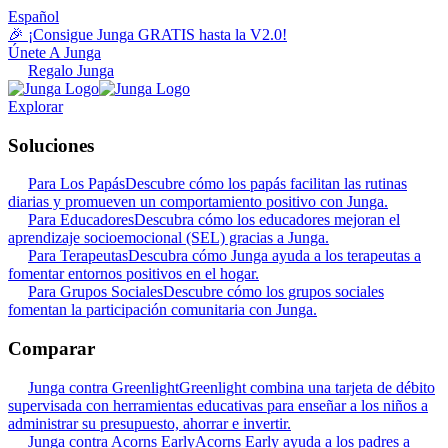
Español
🎉 ¡Consigue Junga GRATIS hasta la V2.0!
Únete A Junga
Regalo Junga
Explorar
Soluciones
Para Los Papás
Descubre cómo los papás facilitan las rutinas
diarias y promueven un comportamiento positivo con Junga.
Para Educadores
Descubra cómo los educadores mejoran el
aprendizaje socioemocional (SEL) gracias a Junga.
Para Terapeutas
Descubra cómo Junga ayuda a los terapeutas a
fomentar entornos positivos en el hogar.
Para Grupos Sociales
Descubre cómo los grupos sociales
fomentan la participación comunitaria con Junga.
Comparar
Junga contra Greenlight
Greenlight combina una tarjeta de débito
supervisada con herramientas educativas para enseñar a los niños a
administrar su presupuesto, ahorrar e invertir.
Junga contra Acorns Early
Acorns Early ayuda a los padres a