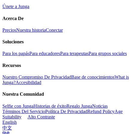
Únete a Junga
Acerca De
Precios
Nuestra historia
Conectar
Soluciones
Para los papás
Para educadores
Para terapeutas
Para grupos sociales
Recursos
Nuestro Compromiso De Privacidad
Base de conocimientos
What is
Junga?
Accesibilidad
Nuestra Comunidad
Selfie con Junga
Historias de éxito
Regalo Junga
Noticias
Términos Del Servicio
Política De Privacidad
Refund Policy
Age
Suitability
Alto Contraste
English
中文
हिंदी