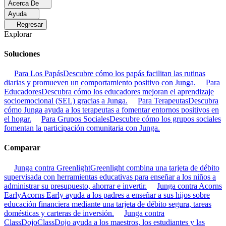
Acerca De
Ayuda
Regresar
Explorar
Soluciones
Para Los Papás
Descubre cómo los papás facilitan las rutinas
diarias y promueven un comportamiento positivo con Junga.
Para
Educadores
Descubra cómo los educadores mejoran el aprendizaje
socioemocional (SEL) gracias a Junga.
Para Terapeutas
Descubra
cómo Junga ayuda a los terapeutas a fomentar entornos positivos en
el hogar.
Para Grupos Sociales
Descubre cómo los grupos sociales
fomentan la participación comunitaria con Junga.
Comparar
Junga contra Greenlight
Greenlight combina una tarjeta de débito
supervisada con herramientas educativas para enseñar a los niños a
administrar su presupuesto, ahorrar e invertir.
Junga contra Acorns
Early
Acorns Early ayuda a los padres a enseñar a sus hijos sobre
educación financiera mediante una tarjeta de débito segura, tareas
domésticas y carteras de inversión.
Junga contra
ClassDojo
ClassDojo ayuda a los maestros, los estudiantes y las