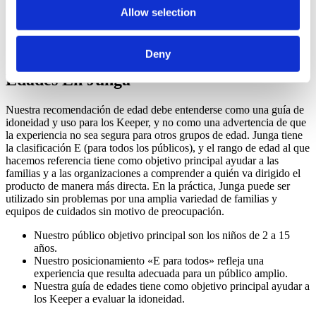
Junga no permite contenidos relacionados con temas políticos,
Allow selection
religiosos, de violencia, de apuestas, que provoquen miedo,
de consumo de sustancias o que sigan tendencias.
Deny
Cómo Funciona La Clasificación Por
Edades En Junga
Nuestra recomendación de edad debe entenderse como una guía de
idoneidad y uso para los Keeper, y no como una advertencia de que
la experiencia no sea segura para otros grupos de edad. Junga tiene
la clasificación E (para todos los públicos), y el rango de edad al que
hacemos referencia tiene como objetivo principal ayudar a las
familias y a las organizaciones a comprender a quién va dirigido el
producto de manera más directa. En la práctica, Junga puede ser
utilizado sin problemas por una amplia variedad de familias y
equipos de cuidados sin motivo de preocupación.
Nuestro público objetivo principal son los niños de 2 a 15
años.
Nuestro posicionamiento «E para todos» refleja una
experiencia que resulta adecuada para un público amplio.
Nuestra guía de edades tiene como objetivo principal ayudar a
los Keeper a evaluar la idoneidad.