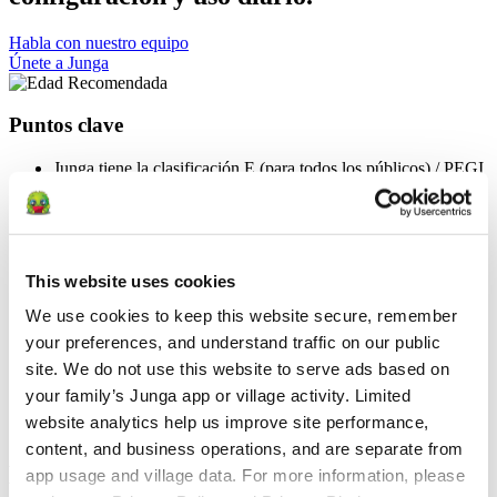
Habla con nuestro equipo
Únete a Junga
Puntos clave
Junga tiene la clasificación E (para todos los públicos) / PEGI
3
Junga está diseñado para que lo configuren y lo administren
los cuidadores adultos.
Nuestro contenido y nuestra experiencia están pensados
principalmente para niños de entre 2 y 15 años, pero Junga
This website uses cookies
pretende ser un espacio acogedor, motivador y adecuado para
todos.
We use cookies to keep this website secure, remember 
Junga está concebido como un espacio positivo y seguro
your preferences, and understand traffic on our public 
donde los Keeper puedan centrarse en el crecimiento, la
resiliencia, la confianza y el desarrollo saludable de sus hijos.
site. We do not use this website to serve ads based on 
Junga no permite contenidos relacionados con temas políticos,
your family’s Junga app or village activity. Limited 
religiosos, de violencia, de apuestas, que provoquen miedo,
website analytics help us improve site performance, 
de consumo de sustancias o que sigan tendencias.
content, and business operations, and are separate from 
Edad Recomendada
app usage and village data. For more information, please 