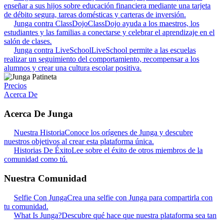
enseñar a sus hijos sobre educación financiera mediante una tarjeta
de débito segura, tareas domésticas y carteras de inversión.
Junga contra ClassDojo
ClassDojo ayuda a los maestros, los
estudiantes y las familias a conectarse y celebrar el aprendizaje en el
salón de clases.
Junga contra LiveSchool
LiveSchool permite a las escuelas
realizar un seguimiento del comportamiento, recompensar a los
alumnos y crear una cultura escolar positiva.
Precios
Acerca De
Acerca De Junga
Nuestra Historia
Conoce los orígenes de Junga y descubre
nuestros objetivos al crear esta plataforma única.
Historias De Éxito
Lee sobre el éxito de otros miembros de la
comunidad como tú.
Nuestra Comunidad
Selfie Con Junga
Crea una selfie con Junga para compartirla con
tu comunidad.
What Is Junga?
Descubre qué hace que nuestra plataforma sea tan