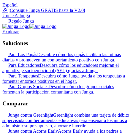
Español
🎉 ¡Consigue Junga GRATIS hasta la V2.0!
Únete A Junga
Regalo Junga
Explorar
Soluciones
Para Los Papás
Descubre cómo los papás facilitan las rutinas
diarias y promueven un comportamiento positivo con Junga.
Para Educadores
Descubra cómo los educadores mejoran el
aprendizaje socioemocional (SEL) gracias a Junga.
Para Terapeutas
Descubra cómo Junga ayuda a los terapeutas a
fomentar entornos positivos en el hogar.
Para Grupos Sociales
Descubre cómo los grupos sociales
fomentan la participación comunitaria con Junga.
Comparar
Junga contra Greenlight
Greenlight combina una tarjeta de débito
supervisada con herramientas educativas para enseñar a los niños a
administrar su presupuesto, ahorrar e invertir.
Junga contra Acorns Early
Acorns Early ayuda a los padres a