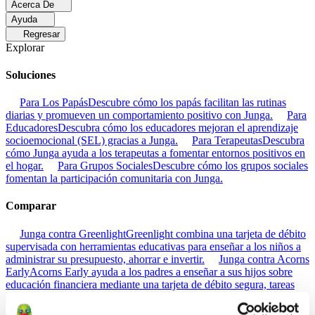
Acerca De
Ayuda
Regresar
Explorar
Soluciones
Para Los Papás
Descubre cómo los papás facilitan las rutinas
diarias y promueven un comportamiento positivo con Junga.
Para
Educadores
Descubra cómo los educadores mejoran el aprendizaje
socioemocional (SEL) gracias a Junga.
Para Terapeutas
Descubra
cómo Junga ayuda a los terapeutas a fomentar entornos positivos en
el hogar.
Para Grupos Sociales
Descubre cómo los grupos sociales
fomentan la participación comunitaria con Junga.
Comparar
Junga contra Greenlight
Greenlight combina una tarjeta de débito
supervisada con herramientas educativas para enseñar a los niños a
administrar su presupuesto, ahorrar e invertir.
Junga contra Acorns
Early
Acorns Early ayuda a los padres a enseñar a sus hijos sobre
educación financiera mediante una tarjeta de débito segura, tareas
domésticas y carteras de inversión.
Junga contra
ClassDojo
ClassDojo ayuda a los maestros, los estudiantes y las