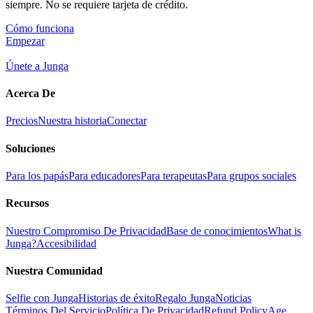
siempre. No se requiere tarjeta de crédito.
Cómo funciona
Empezar
Únete a Junga
Acerca De
Precios
Nuestra historia
Conectar
Soluciones
Para los papás
Para educadores
Para terapeutas
Para grupos sociales
Recursos
Nuestro Compromiso De Privacidad
Base de conocimientos
What is
Junga?
Accesibilidad
Nuestra Comunidad
Selfie con Junga
Historias de éxito
Regalo Junga
Noticias
Términos Del Servicio
Política De Privacidad
Refund Policy
Age