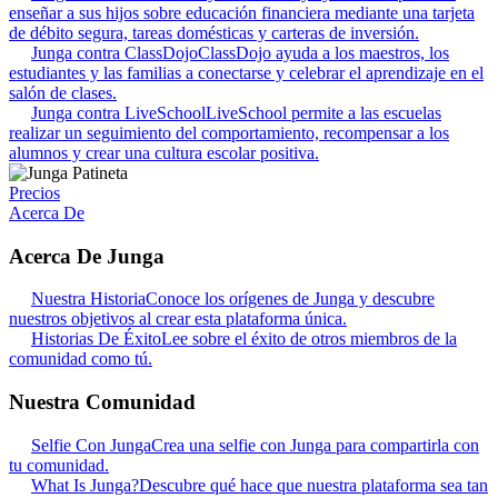
enseñar a sus hijos sobre educación financiera mediante una tarjeta
de débito segura, tareas domésticas y carteras de inversión.
Junga contra ClassDojo
ClassDojo ayuda a los maestros, los
estudiantes y las familias a conectarse y celebrar el aprendizaje en el
salón de clases.
Junga contra LiveSchool
LiveSchool permite a las escuelas
realizar un seguimiento del comportamiento, recompensar a los
alumnos y crear una cultura escolar positiva.
Precios
Acerca De
Acerca De Junga
Nuestra Historia
Conoce los orígenes de Junga y descubre
nuestros objetivos al crear esta plataforma única.
Historias De Éxito
Lee sobre el éxito de otros miembros de la
comunidad como tú.
Nuestra Comunidad
Selfie Con Junga
Crea una selfie con Junga para compartirla con
tu comunidad.
What Is Junga?
Descubre qué hace que nuestra plataforma sea tan