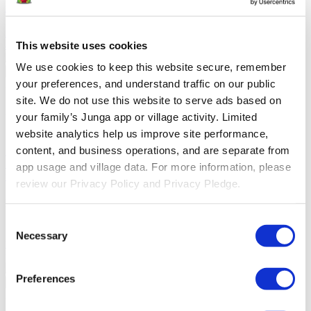
familias a conectarse y celebrar el aprendizaje en el salón de clases.
Junga contra LiveSchool
LiveSchool permite a las escuelas
realizar un seguimiento del comportamiento, recompensar a los
alumnos y crear una cultura escolar positiva.
This website uses cookies
We use cookies to keep this website secure, remember 
Regresar
your preferences, and understand traffic on our public 
Acerca De
site. We do not use this website to serve ads based on 
Acerca De Junga
your family’s Junga app or village activity. Limited 
website analytics help us improve site performance, 
Nuestra Historia
Conoce los orígenes de Junga y descubre
content, and business operations, and are separate from 
nuestros objetivos al crear esta plataforma única.
Historias De
Éxito
Lee sobre el éxito de otros miembros de la comunidad como
app usage and village data. For more information, please 
tú.
review our Privacy Policy and Privacy Pledge.
Nuestra Comunidad
Consent
Selfie Con Junga
Crea una selfie con Junga para compartirla con
Necessary
Selection
tu comunidad.
What Is Junga?
Descubre qué hace que nuestra
plataforma sea tan especial.
Preferences
Regresar
Ayuda