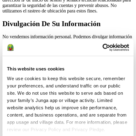
garantizar la seguridad de las cuentas y prevenir abusos. No
utilizamos el rastreo de ubicación para estos fines.
Divulgación De Su Información
No vendemos información personal. Podemos divulgar información
a proveedores de servicios de confianza que nos ayudan a operar y
prestar el Servicio, tales como proveedores de alojamiento web,
comunicaciones, atención al cliente, procesamiento de pagos,
seguridad y otros proveedores operativos, sujetos a obligaciones
contractuales de privacidad y seguridad. También podemos utilizar
This website uses cookies
proveedores de análisis en relación con nuestro sitio web público
para comprender el tráfico y el rendimiento del sitio web. Esas
We use cookies to keep this website secure, remember 
actividades de análisis se limitan al sitio web público y son
your preferences, and understand traffic on our public 
independientes de los datos de uso de la aplicación Junga, la
actividad de la aldea y la información del perfil del niño. También
site. We do not use this website to serve ads based on 
podemos divulgar información cuando lo exija la ley, para proteger
your family’s Junga app or village activity. Limited 
los derechos y la seguridad, o en relación con una fusión,
website analytics help us improve site performance, 
adquisición o transferencia comercial similar.
content, and business operations, and are separate from 
Derechos De Privacidad De Los Niños
app usage and village data. For more information, please 
review our Privacy Policy and Privacy Pledge.
La protección de los niños es un aspecto fundamental de nuestra