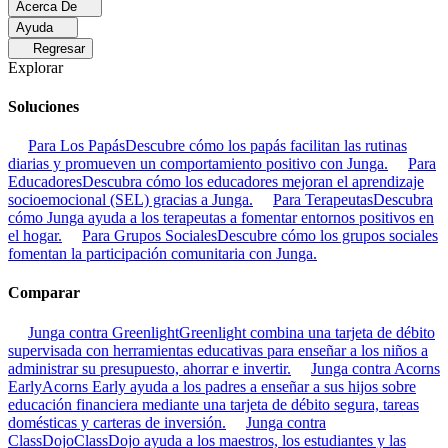
Acerca De
Ayuda
Regresar
Explorar
Soluciones
Para Los Papás
Descubre cómo los papás facilitan las rutinas
diarias y promueven un comportamiento positivo con Junga.
Para
Educadores
Descubra cómo los educadores mejoran el aprendizaje
socioemocional (SEL) gracias a Junga.
Para Terapeutas
Descubra
cómo Junga ayuda a los terapeutas a fomentar entornos positivos en
el hogar.
Para Grupos Sociales
Descubre cómo los grupos sociales
fomentan la participación comunitaria con Junga.
Comparar
Junga contra Greenlight
Greenlight combina una tarjeta de débito
supervisada con herramientas educativas para enseñar a los niños a
administrar su presupuesto, ahorrar e invertir.
Junga contra Acorns
Early
Acorns Early ayuda a los padres a enseñar a sus hijos sobre
educación financiera mediante una tarjeta de débito segura, tareas
domésticas y carteras de inversión.
Junga contra
ClassDojo
ClassDojo ayuda a los maestros, los estudiantes y las