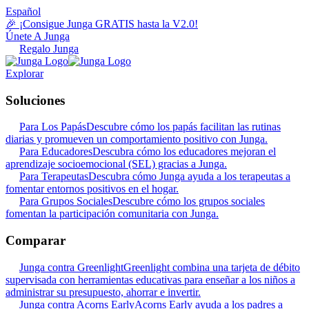
Español
🎉 ¡Consigue Junga GRATIS hasta la V2.0!
Únete A Junga
Regalo Junga
Explorar
Soluciones
Para Los Papás
Descubre cómo los papás facilitan las rutinas
diarias y promueven un comportamiento positivo con Junga.
Para Educadores
Descubra cómo los educadores mejoran el
aprendizaje socioemocional (SEL) gracias a Junga.
Para Terapeutas
Descubra cómo Junga ayuda a los terapeutas a
fomentar entornos positivos en el hogar.
Para Grupos Sociales
Descubre cómo los grupos sociales
fomentan la participación comunitaria con Junga.
Comparar
Junga contra Greenlight
Greenlight combina una tarjeta de débito
supervisada con herramientas educativas para enseñar a los niños a
administrar su presupuesto, ahorrar e invertir.
Junga contra Acorns Early
Acorns Early ayuda a los padres a