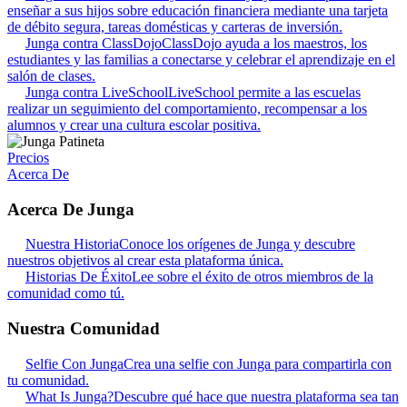
enseñar a sus hijos sobre educación financiera mediante una tarjeta
de débito segura, tareas domésticas y carteras de inversión.
Junga contra ClassDojo
ClassDojo ayuda a los maestros, los
estudiantes y las familias a conectarse y celebrar el aprendizaje en el
salón de clases.
Junga contra LiveSchool
LiveSchool permite a las escuelas
realizar un seguimiento del comportamiento, recompensar a los
alumnos y crear una cultura escolar positiva.
Precios
Acerca De
Acerca De Junga
Nuestra Historia
Conoce los orígenes de Junga y descubre
nuestros objetivos al crear esta plataforma única.
Historias De Éxito
Lee sobre el éxito de otros miembros de la
comunidad como tú.
Nuestra Comunidad
Selfie Con Junga
Crea una selfie con Junga para compartirla con
tu comunidad.
What Is Junga?
Descubre qué hace que nuestra plataforma sea tan