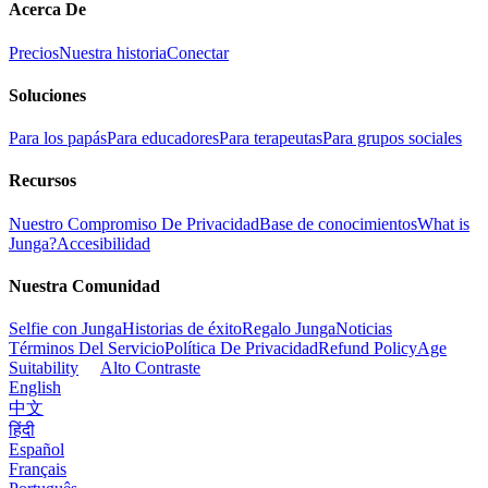
Acerca De
Precios
Nuestra historia
Conectar
Soluciones
Para los papás
Para educadores
Para terapeutas
Para grupos sociales
Recursos
Nuestro Compromiso De Privacidad
Base de conocimientos
What is
Junga?
Accesibilidad
Nuestra Comunidad
Selfie con Junga
Historias de éxito
Regalo Junga
Noticias
Términos Del Servicio
Política De Privacidad
Refund Policy
Age
Suitability
Alto Contraste
English
中文
हिंदी
Español
Français