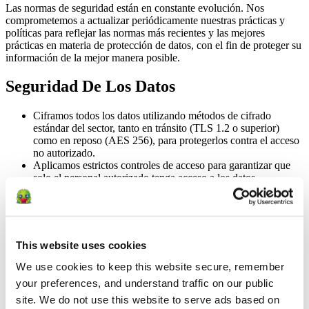
Las normas de seguridad están en constante evolución. Nos
comprometemos a actualizar periódicamente nuestras prácticas y
políticas para reflejar las normas más recientes y las mejores
prácticas en materia de protección de datos, con el fin de proteger su
información de la mejor manera posible.
Seguridad De Los Datos
Ciframos todos los datos utilizando métodos de cifrado
estándar del sector, tanto en tránsito (TLS 1.2 o superior)
como en reposo (AES 256), para protegerlos contra el acceso
no autorizado.
Aplicamos estrictos controles de acceso para garantizar que
solo el personal autorizado tenga acceso a los datos
confidenciales, y revisamos y actualizamos periódicamente
dichos controles para mantener el más alto nivel de seguridad.
Realizamos auditorías de seguridad y evaluaciones de
vulnerabilidad periódicas para identificar y abordar posibles
riesgos de seguridad.
This website uses cookies
El borrado de los datos se lleva a cabo en un plazo de 24
horas tras la eliminación de un perfil de Junga.
We use cookies to keep this website secure, remember 
Se han implementado medidas de supervisión y registro de
your preferences, and understand traffic on our public 
accesos para detectar y responder a cualquier intento de
site. We do not use this website to serve ads based on 
acceso no autorizado o actividad sospechosa. El acceso a los