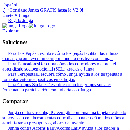
Español
🎉 ¡Consigue Junga GRATIS hasta la V2.0!
Únete A Junga
Regalo Junga
Explorar
Soluciones
Para Los Papás
Descubre cómo los papás facilitan las rutinas
diarias y promueven un comportamiento positivo con Junga.
Para Educadores
Descubra cómo los educadores mejoran el
aprendizaje socioemocional (SEL) gracias a Junga.
Para Terapeutas
Descubra cómo Junga ayuda a los terapeutas a
fomentar entornos positivos en el hogar.
Para Grupos Sociales
Descubre cómo los grupos sociales
fomentan la participación comunitaria con Junga.
Comparar
Junga contra Greenlight
Greenlight combina una tarjeta de débito
supervisada con herramientas educativas para enseñar a los niños a
administrar su presupuesto, ahorrar e invertir.
Junga contra Acorns Early
Acorns Early ayuda a los padres a