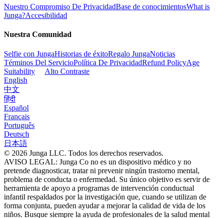
Nuestro Compromiso De Privacidad
Base de conocimientos
What is
Junga?
Accesibilidad
Nuestra Comunidad
Selfie con Junga
Historias de éxito
Regalo Junga
Noticias
Términos Del Servicio
Política De Privacidad
Refund Policy
Age
Suitability
Alto Contraste
English
中文
हिंदी
Español
Français
Português
Deutsch
日本語
© 2026 Junga LLC. Todos los derechos reservados.
AVISO LEGAL: Junga Co no es un dispositivo médico y no
pretende diagnosticar, tratar ni prevenir ningún trastorno mental,
problema de conducta o enfermedad. Su único objetivo es servir de
herramienta de apoyo a programas de intervención conductual
infantil respaldados por la investigación que, cuando se utilizan de
forma conjunta, pueden ayudar a mejorar la calidad de vida de los
niños. Busque siempre la ayuda de profesionales de la salud mental