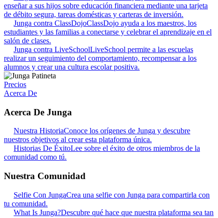
enseñar a sus hijos sobre educación financiera mediante una tarjeta
de débito segura, tareas domésticas y carteras de inversión.
Junga contra ClassDojo
ClassDojo ayuda a los maestros, los
estudiantes y las familias a conectarse y celebrar el aprendizaje en el
salón de clases.
Junga contra LiveSchool
LiveSchool permite a las escuelas
realizar un seguimiento del comportamiento, recompensar a los
alumnos y crear una cultura escolar positiva.
Precios
Acerca De
Acerca De Junga
Nuestra Historia
Conoce los orígenes de Junga y descubre
nuestros objetivos al crear esta plataforma única.
Historias De Éxito
Lee sobre el éxito de otros miembros de la
comunidad como tú.
Nuestra Comunidad
Selfie Con Junga
Crea una selfie con Junga para compartirla con
tu comunidad.
What Is Junga?
Descubre qué hace que nuestra plataforma sea tan