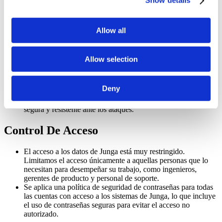
Show details
Utilizamos un firewall de aplicaciones web (WAF) para
protegernos contra ataques comunes a aplicaciones web,
como la inyección SQL, el cross-site scripting (XSS) y los
ataques distribuidos de denegación de servicio (DDoS). El
Allow all
WAF está configurado para supervisar y filtrar el tráfico
entrante, bloqueando cualquier solicitud maliciosa que pueda
suponer una amenaza para la seguridad de nuestra aplicación.
Allow selection
Analizamos periódicamente nuestra aplicación en busca de
vulnerabilidades y para identificar cualquier oportunidad de
reforzar nuestras defensas frente a posibles amenazas.
Deny
Utilizamos una combinación de herramientas automatizadas y
pruebas manuales para garantizar que nuestra aplicación sea
segura y resistente ante los ataques.
Control De Acceso
El acceso a los datos de Junga está muy restringido.
Limitamos el acceso únicamente a aquellas personas que lo
necesitan para desempeñar su trabajo, como ingenieros,
gerentes de producto y personal de soporte.
Se aplica una política de seguridad de contraseñas para todas
las cuentas con acceso a los sistemas de Junga, lo que incluye
el uso de contraseñas seguras para evitar el acceso no
autorizado.