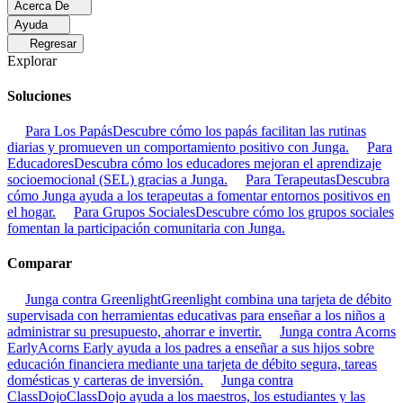
Acerca De
Ayuda
Regresar
Explorar
Soluciones
Para Los Papás
Descubre cómo los papás facilitan las rutinas
diarias y promueven un comportamiento positivo con Junga.
Para
Educadores
Descubra cómo los educadores mejoran el aprendizaje
socioemocional (SEL) gracias a Junga.
Para Terapeutas
Descubra
cómo Junga ayuda a los terapeutas a fomentar entornos positivos en
el hogar.
Para Grupos Sociales
Descubre cómo los grupos sociales
fomentan la participación comunitaria con Junga.
Comparar
Junga contra Greenlight
Greenlight combina una tarjeta de débito
supervisada con herramientas educativas para enseñar a los niños a
administrar su presupuesto, ahorrar e invertir.
Junga contra Acorns
Early
Acorns Early ayuda a los padres a enseñar a sus hijos sobre
educación financiera mediante una tarjeta de débito segura, tareas
domésticas y carteras de inversión.
Junga contra
ClassDojo
ClassDojo ayuda a los maestros, los estudiantes y las