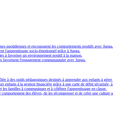
ines quotidiennes et encouragent les comportements positifs avec Junga
t l'apprentissage socio-émotionnel grâce à Junga.
s à favoriser un environnement positif à la maison.
x favorisent l'engagement communautaire avec Junga.
ôlée à des outils pédagogiques destinés à apprendre aux enfants à gérer l
eurs enfants à la gestion financière grâce à une carte de débit sécurisée, 
t les familles à communiquer et à célébrer l'apprentissage en classe.
 comportement des élèves, de les récompenser et de créer une culture sc