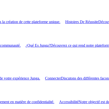
 la création de cette plateforme unique.
Histoires De Réussite
Découv
re communauté.
¿Qué Es Junga?
Découvrez ce qui rend notre plateforme
de votre expérience Junga.
Connecter
Discutons des différentes façon
ment en matière de confidentialité.
Accessibilité
Notre objectif est d