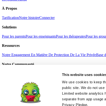
À Propos
Tarification
Notre histoire
Connecter
Solutions
Pour les parents
Pour les enseignants
Pour les thérapeutes
Pour les grou
Ressources
Notre Engagement En Matière De Protection De La Vie Privée
Base d
Notre Communauté
Selfie avec Junga
Histoires de réussite
Cadeau Junga
Actualités
This website uses cookie
Conditions D'utilisation
Politique De Confidentialité
Refund Policy
Age
English
We use cookies to keep thi
中文
public site. We do not use 
हिंदी
Limited website analytics 
Español
separate from app usage an
Français
Português
Privacy Pledge.