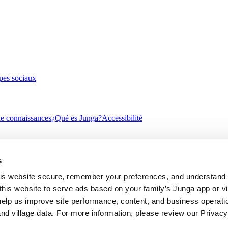
pes sociaux
e connaissances
¿Qué es Junga?
Accessibilité
s
 Suitability
Contraste Élevé
s website secure, remember your preferences, and understand tr
this website to serve ads based on your family’s Junga app or vill
help us improve site performance, content, and business operatio
d village data. For more information, please review our Privacy 