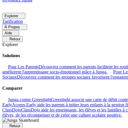
Explorer
Tarification
À Propos
Aide
Retour
Explorer
Solutions
Pour Les Parents
Découvrez comment les parents facilitent les rout
améliorent l'apprentissage socio-émotionnel grâce à Junga.
Pour Le
Sociaux
Découvrez comment les groupes sociaux favorisent l'engage
Comparer
Junga contre Greenlight
Greenlight associe une carte de débit contr
Early
Acorns Early aide les parents à initier leurs enfants à la gestion 
ClassDojo
ClassDojo aide les enseignants, les élèves et les familles à
élèves, de les récompenser et de créer une culture scolaire positive.
Retour