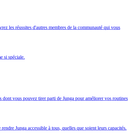
rez les réussites d'autres membres de la communauté qui vous
 si spéciale.
s dont vous pouvez tirer parti de Junga pour améliorer vos routines
e rendre Junga accessible à tous, quelles que soient leurs capacités.