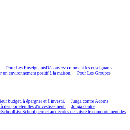
.
Pour Les Enseignants
Découvrez comment les enseignants
r un environnement positif à la maison.
Pour Les Groupes
eur budget, à épargner et à investir.
Junga contre Acorns
 à des portefeuilles d'investissement.
Junga contre
veSchool
LiveSchool permet aux écoles de suivre le comportement des