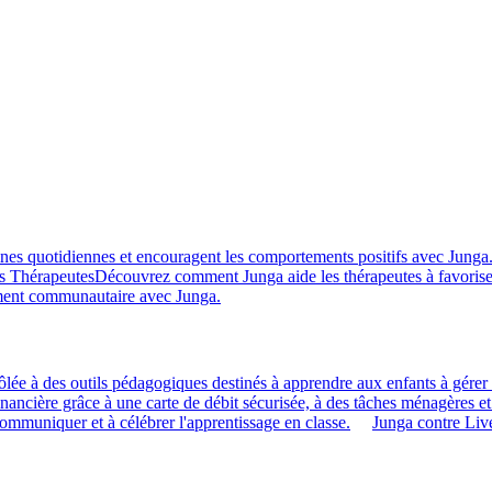
ines quotidiennes et encouragent les comportements positifs avec Junga
s Thérapeutes
Découvrez comment Junga aide les thérapeutes à favorise
ment communautaire avec Junga.
ôlée à des outils pédagogiques destinés à apprendre aux enfants à gérer l
financière grâce à une carte de débit sécurisée, à des tâches ménagères et
 communiquer et à célébrer l'apprentissage en classe.
Junga contre Li