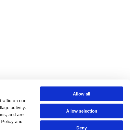
Allow all
affic on our 
age activity. 
Allow selection
ns, and are 
Policy and 
Deny