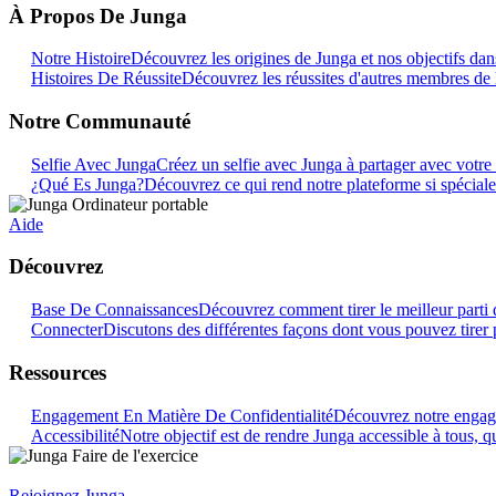
À Propos De Junga
Notre Histoire
Découvrez les origines de Junga et nos objectifs dans
Histoires De Réussite
Découvrez les réussites d'autres membres de
Notre Communauté
Selfie Avec Junga
Créez un selfie avec Junga à partager avec vot
¿Qué Es Junga?
Découvrez ce qui rend notre plateforme si spéciale
Aide
Découvrez
Base De Connaissances
Découvrez comment tirer le meilleur parti 
Connecter
Discutons des différentes façons dont vous pouvez tirer 
Ressources
Engagement En Matière De Confidentialité
Découvrez notre engage
Accessibilité
Notre objectif est de rendre Junga accessible à tous, qu
Rejoignez Junga