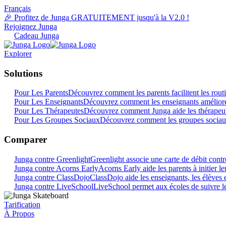
Français
🎉 Profitez de Junga GRATUITEMENT jusqu'à la V2.0 !
Rejoignez Junga
Cadeau Junga
Explorer
Solutions
Pour Les Parents
Découvrez comment les parents facilitent les rout
Pour Les Enseignants
Découvrez comment les enseignants amélioren
Pour Les Thérapeutes
Découvrez comment Junga aide les thérapeute
Pour Les Groupes Sociaux
Découvrez comment les groupes sociau
Comparer
Junga contre Greenlight
Greenlight associe une carte de débit contr
Junga contre Acorns Early
Acorns Early aide les parents à initier l
Junga contre ClassDojo
ClassDojo aide les enseignants, les élèves e
Junga contre LiveSchool
LiveSchool permet aux écoles de suivre le
Tarification
À Propos