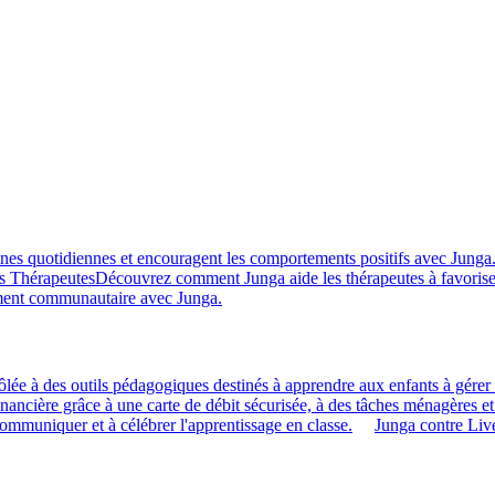
ines quotidiennes et encouragent les comportements positifs avec Junga
s Thérapeutes
Découvrez comment Junga aide les thérapeutes à favorise
ment communautaire avec Junga.
ôlée à des outils pédagogiques destinés à apprendre aux enfants à gérer l
financière grâce à une carte de débit sécurisée, à des tâches ménagères et
 communiquer et à célébrer l'apprentissage en classe.
Junga contre Li