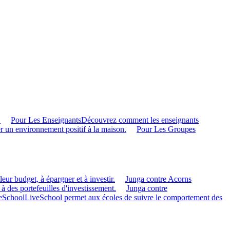
.
Pour Les Enseignants
Découvrez comment les enseignants
r un environnement positif à la maison.
Pour Les Groupes
eur budget, à épargner et à investir.
Junga contre Acorns
 à des portefeuilles d'investissement.
Junga contre
veSchool
LiveSchool permet aux écoles de suivre le comportement des