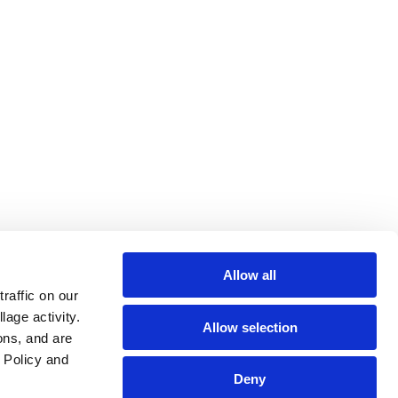
Allow all
affic on our 
age activity. 
Allow selection
ns, and are 
Policy and 
Deny