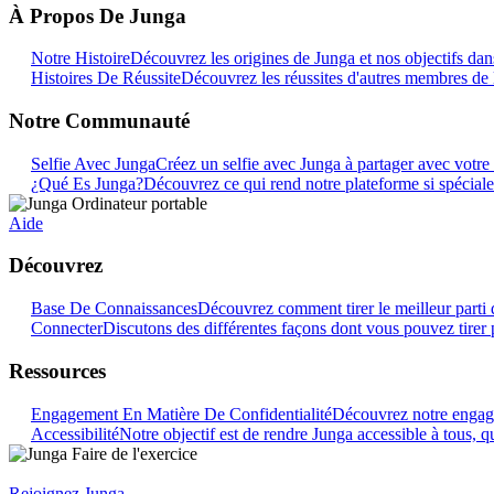
À Propos De Junga
Notre Histoire
Découvrez les origines de Junga et nos objectifs dans
Histoires De Réussite
Découvrez les réussites d'autres membres de
Notre Communauté
Selfie Avec Junga
Créez un selfie avec Junga à partager avec vot
¿Qué Es Junga?
Découvrez ce qui rend notre plateforme si spéciale
Aide
Découvrez
Base De Connaissances
Découvrez comment tirer le meilleur parti 
Connecter
Discutons des différentes façons dont vous pouvez tirer 
Ressources
Engagement En Matière De Confidentialité
Découvrez notre engage
Accessibilité
Notre objectif est de rendre Junga accessible à tous, qu
Rejoignez Junga