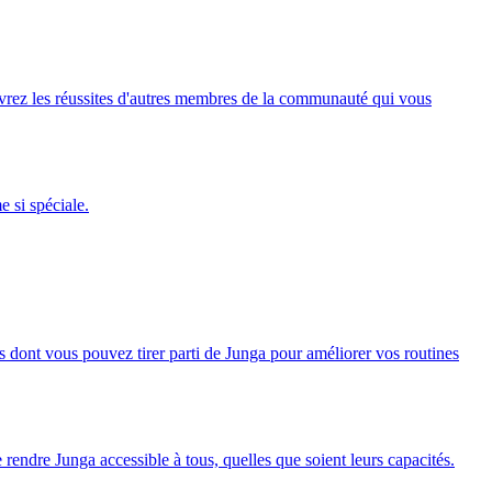
rez les réussites d'autres membres de la communauté qui vous
 si spéciale.
s dont vous pouvez tirer parti de Junga pour améliorer vos routines
e rendre Junga accessible à tous, quelles que soient leurs capacités.