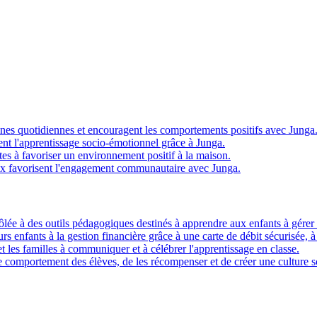
ines quotidiennes et encouragent les comportements positifs avec Junga
t l'apprentissage socio-émotionnel grâce à Junga.
s à favoriser un environnement positif à la maison.
x favorisent l'engagement communautaire avec Junga.
ôlée à des outils pédagogiques destinés à apprendre aux enfants à gérer l
eurs enfants à la gestion financière grâce à une carte de débit sécurisée, 
t les familles à communiquer et à célébrer l'apprentissage en classe.
 comportement des élèves, de les récompenser et de créer une culture sc