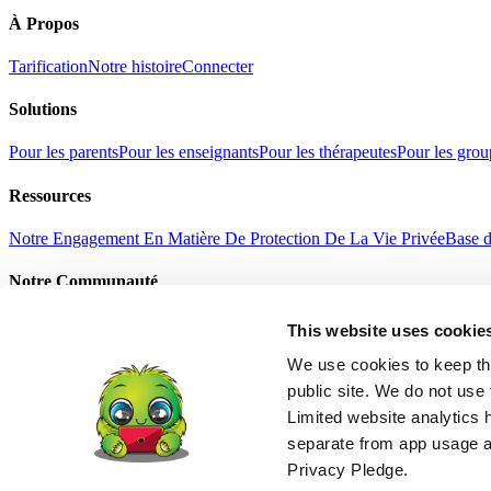
À Propos
Tarification
Notre histoire
Connecter
Solutions
Pour les parents
Pour les enseignants
Pour les thérapeutes
Pour les grou
Ressources
Notre Engagement En Matière De Protection De La Vie Privée
Base d
Notre Communauté
Selfie avec Junga
Histoires de réussite
Cadeau Junga
Actualités
This website uses cookie
Conditions D'utilisation
Politique De Confidentialité
Refund Policy
Age
English
We use cookies to keep thi
中文
public site. We do not use 
हिंदी
Limited website analytics 
Español
separate from app usage an
Français
Português
Privacy Pledge.
Deutsch