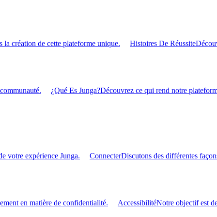
 la création de cette plateforme unique.
Histoires De Réussite
Découv
re communauté.
¿Qué Es Junga?
Découvrez ce qui rend notre plateforme
de votre expérience Junga.
Connecter
Discutons des différentes façon
ment en matière de confidentialité.
Accessibilité
Notre objectif est d