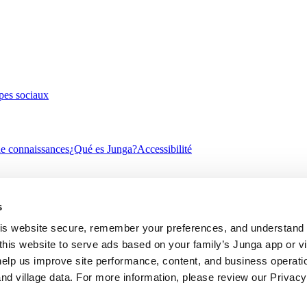
pes sociaux
e connaissances
¿Qué es Junga?
Accessibilité
s
 Suitability
Contraste Élevé
s website secure, remember your preferences, and understand tr
this website to serve ads based on your family’s Junga app or vill
help us improve site performance, content, and business operatio
d village data. For more information, please review our Privacy 