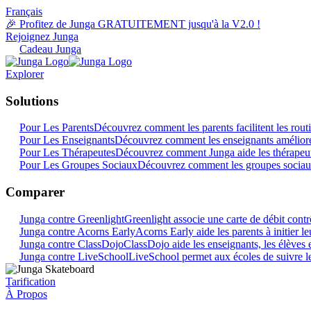
Français
🎉 Profitez de Junga GRATUITEMENT jusqu'à la V2.0 !
Rejoignez Junga
Cadeau Junga
Explorer
Solutions
Pour Les Parents
Découvrez comment les parents facilitent les rout
Pour Les Enseignants
Découvrez comment les enseignants amélioren
Pour Les Thérapeutes
Découvrez comment Junga aide les thérapeute
Pour Les Groupes Sociaux
Découvrez comment les groupes sociau
Comparer
Junga contre Greenlight
Greenlight associe une carte de débit contr
Junga contre Acorns Early
Acorns Early aide les parents à initier l
Junga contre ClassDojo
ClassDojo aide les enseignants, les élèves e
Junga contre LiveSchool
LiveSchool permet aux écoles de suivre le
Tarification
À Propos