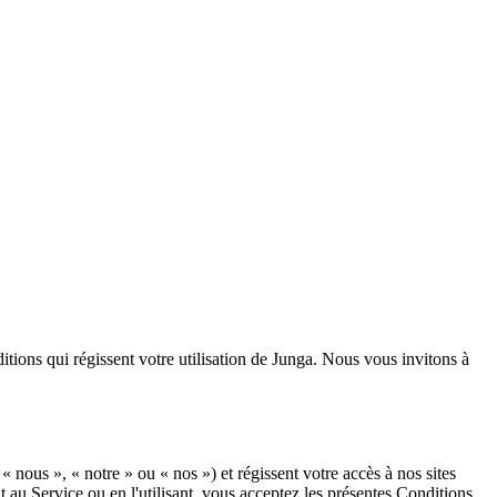
itions qui régissent votre utilisation de Junga. Nous vous invitons à
 nous », « notre » ou « nos ») et régissent votre accès à nos sites
t au Service ou en l'utilisant, vous acceptez les présentes Conditions