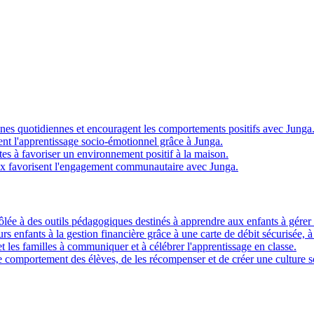
ines quotidiennes et encouragent les comportements positifs avec Junga
t l'apprentissage socio-émotionnel grâce à Junga.
s à favoriser un environnement positif à la maison.
x favorisent l'engagement communautaire avec Junga.
ôlée à des outils pédagogiques destinés à apprendre aux enfants à gérer l
eurs enfants à la gestion financière grâce à une carte de débit sécurisée, 
t les familles à communiquer et à célébrer l'apprentissage en classe.
 comportement des élèves, de les récompenser et de créer une culture sc