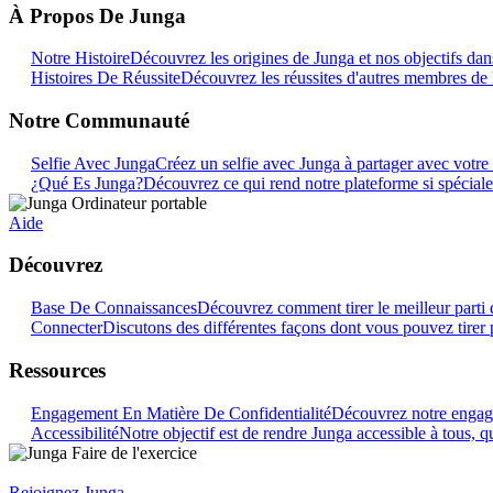
À Propos De Junga
Notre Histoire
Découvrez les origines de Junga et nos objectifs dans
Histoires De Réussite
Découvrez les réussites d'autres membres de
Notre Communauté
Selfie Avec Junga
Créez un selfie avec Junga à partager avec vot
¿Qué Es Junga?
Découvrez ce qui rend notre plateforme si spéciale
Aide
Découvrez
Base De Connaissances
Découvrez comment tirer le meilleur parti 
Connecter
Discutons des différentes façons dont vous pouvez tirer 
Ressources
Engagement En Matière De Confidentialité
Découvrez notre engage
Accessibilité
Notre objectif est de rendre Junga accessible à tous, qu
Rejoignez Junga