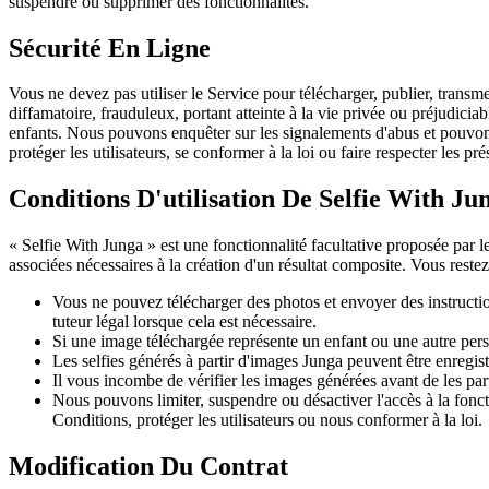
suspendre ou supprimer des fonctionnalités.
Sécurité En Ligne
Vous ne devez pas utiliser le Service pour télécharger, publier, transm
diffamatoire, frauduleux, portant atteinte à la vie privée ou préjudicia
enfants. Nous pouvons enquêter sur les signalements d'abus et pouvons 
protéger les utilisateurs, se conformer à la loi ou faire respecter les pr
Conditions D'utilisation De Selfie With Ju
« Selfie With Junga » est une fonctionnalité facultative proposée par l
associées nécessaires à la création d'un résultat composite. Vous restez
Vous ne pouvez télécharger des photos et envoyer des instructio
tuteur légal lorsque cela est nécessaire.
Si une image téléchargée représente un enfant ou une autre person
Les selfies générés à partir d'images Junga peuvent être enregis
Il vous incombe de vérifier les images générées avant de les parta
Nous pouvons limiter, suspendre ou désactiver l'accès à la fonct
Conditions, protéger les utilisateurs ou nous conformer à la loi.
Modification Du Contrat