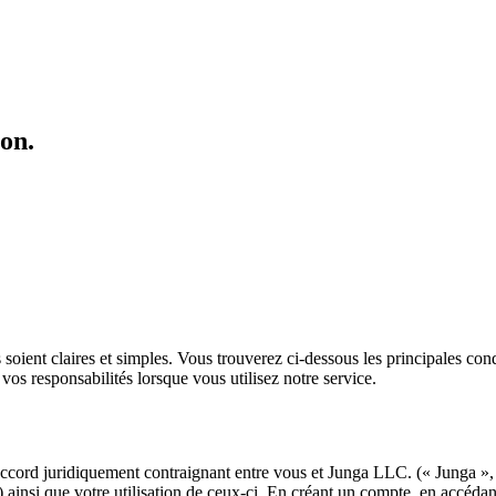
ion.
soient claires et simples. Vous trouverez ci-dessous les principales cond
vos responsabilités lorsque vous utilisez notre service.
accord juridiquement contraignant entre vous et Junga LLC. (« Junga », «
 ainsi que votre utilisation de ceux-ci. En créant un compte, en accédan