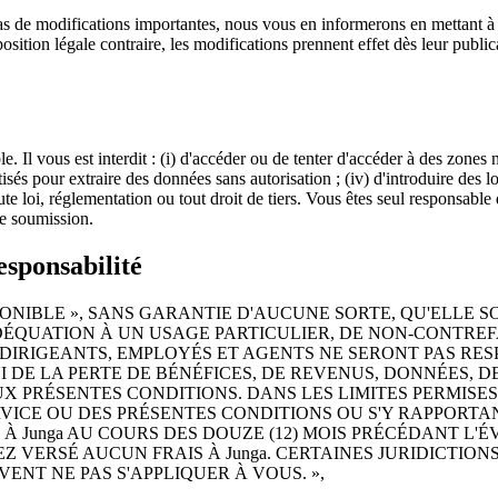
e modifications importantes, nous vous en informerons en mettant à jour
sition légale contraire, les modifications prennent effet dès leur publica
. Il vous est interdit : (i) d'accéder ou de tenter d'accéder à des zones 
sés pour extraire des données sans autorisation ; (iv) d'introduire des lo
oute loi, réglementation ou tout droit de tiers. Vous êtes seul responsab
te soumission.
sponsabilité
SPONIBLE », SANS GARANTIE D'AUCUNE SORTE, QU'ELLE S
ÉQUATION À UN USAGE PARTICULIER, DE NON-CONTREFAÇ
ÉES, DIRIGEANTS, EMPLOYÉS ET AGENTS NE SERONT PAS 
NI DE LA PERTE DE BÉNÉFICES, DE REVENUS, DONNÉES,
X PRÉSENTES CONDITIONS. DANS LES LIMITES PERMISES 
ICE OU DES PRÉSENTES CONDITIONS OU S'Y RAPPORTAN
 À Junga AU COURS DES DOUZE (12) MOIS PRÉCÉDANT L
EZ VERSÉ AUCUN FRAIS À Junga. CERTAINES JURIDICTION
ENT NE PAS S'APPLIQUER À VOUS. »,