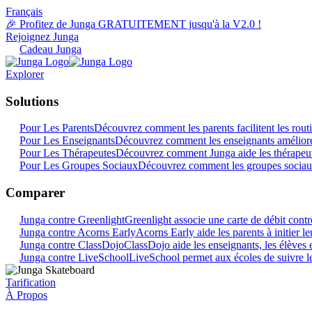
Français
🎉 Profitez de Junga GRATUITEMENT jusqu'à la V2.0 !
Rejoignez Junga
Cadeau Junga
Explorer
Solutions
Pour Les Parents
Découvrez comment les parents facilitent les rout
Pour Les Enseignants
Découvrez comment les enseignants amélioren
Pour Les Thérapeutes
Découvrez comment Junga aide les thérapeute
Pour Les Groupes Sociaux
Découvrez comment les groupes sociau
Comparer
Junga contre Greenlight
Greenlight associe une carte de débit contr
Junga contre Acorns Early
Acorns Early aide les parents à initier l
Junga contre ClassDojo
ClassDojo aide les enseignants, les élèves e
Junga contre LiveSchool
LiveSchool permet aux écoles de suivre le
Tarification
À Propos