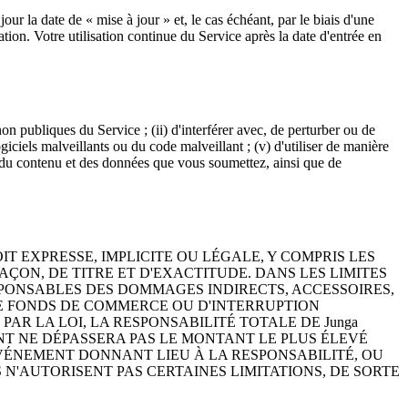
 la date de « mise à jour » et, le cas échéant, par le biais d'une
tion. Votre utilisation continue du Service après la date d'entrée en
non publiques du Service ; (ii) d'interférer avec, de perturber ou de
giciels malveillants ou du code malveillant ; (v) d'utiliser de manière
le du contenu et des données que vous soumettez, ainsi que de
OIT EXPRESSE, IMPLICITE OU LÉGALE, Y COMPRIS LES
ON, DE TITRE ET D'EXACTITUDE. DANS LES LIMITES
RESPONSABLES DES DOMMAGES INDIRECTS, ACCESSOIRES,
 DE FONDS DE COMMERCE OU D'INTERRUPTION
PAR LA LOI, LA RESPONSABILITÉ TOTALE DE Junga
T NE DÉPASSERA PAS LE MONTANT LE PLUS ÉLEVÉ
'ÉVÉNEMENT DONNANT LIEU À LA RESPONSABILITÉ, OU
S N'AUTORISENT PAS CERTAINES LIMITATIONS, DE SORTE