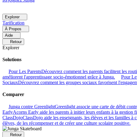
Explorer
Tarification
À Propos
Aide
Retour
Explorer
Solutions
Pour Les Parents
Découvrez comment les parents facilitent les rout
améliorent l'apprentissage socio-émotionnel grâce à Junga.
Pour Le
Sociaux
Découvrez comment les groupes sociaux favorisent l'engage
Comparer
Junga contre Greenlight
Greenlight associe une carte de débit contr
Early
Acorns Early aide les parents à initier leurs enfants à la gestion 
ClassDojo
ClassDojo aide les enseignants, les élèves et les familles à
élèves, de les récompenser et de créer une culture scolaire positive.
Retour