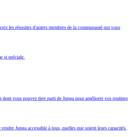
rez les réussites d'autres membres de la communauté qui vous
 si spéciale.
s dont vous pouvez tirer parti de Junga pour améliorer vos routines
e rendre Junga accessible à tous, quelles que soient leurs capacités.