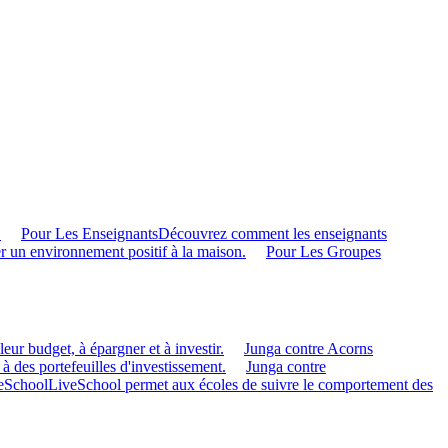
.
Pour Les Enseignants
Découvrez comment les enseignants
r un environnement positif à la maison.
Pour Les Groupes
eur budget, à épargner et à investir.
Junga contre Acorns
 à des portefeuilles d'investissement.
Junga contre
veSchool
LiveSchool permet aux écoles de suivre le comportement des