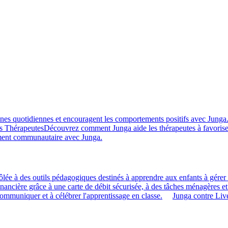
ines quotidiennes et encouragent les comportements positifs avec Junga
s Thérapeutes
Découvrez comment Junga aide les thérapeutes à favorise
ment communautaire avec Junga.
ôlée à des outils pédagogiques destinés à apprendre aux enfants à gérer l
financière grâce à une carte de débit sécurisée, à des tâches ménagères et
 communiquer et à célébrer l'apprentissage en classe.
Junga contre Li