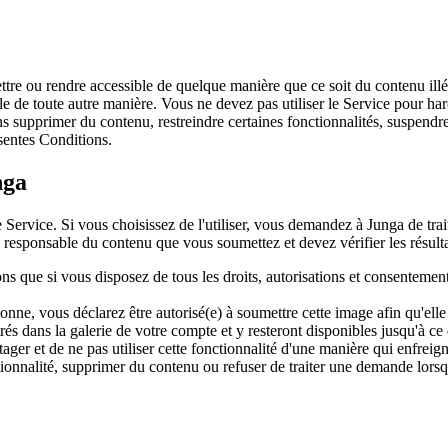
ettre ou rendre accessible de quelque manière que ce soit du contenu illé
ble de toute autre manière. Vous ne devez pas utiliser le Service pour har
supprimer du contenu, restreindre certaines fonctionnalités, suspendre 
ésentes Conditions.
nga
e Service. Si vous choisissez de l'utiliser, vous demandez à Junga de trai
 responsable du contenu que vous soumettez et devez vérifier les résultat
ns que si vous disposez de tous les droits, autorisations et consenteme
ne, vous déclarez être autorisé(e) à soumettre cette image afin qu'elle so
trés dans la galerie de votre compte et y resteront disponibles jusqu'à c
ger et de ne pas utiliser cette fonctionnalité d'une manière qui enfreigne
ionnalité, supprimer du contenu ou refuser de traiter une demande lorsqu