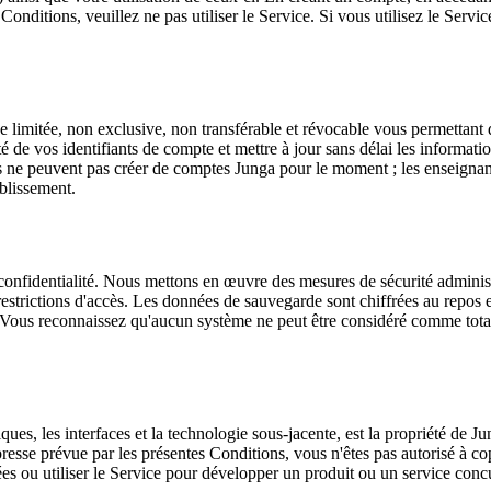
 Conditions, veuillez ne pas utiliser le Service. Si vous utilisez le Ser
limitée, non exclusive, non transférable et révocable vous permettant d'
rité de vos identifiants de compte et mettre à jour sans délai les inform
es ne peuvent pas créer de comptes Junga pour le moment ; les enseignant
ablissement.
e confidentialité. Nous mettons en œuvre des mesures de sécurité administ
restrictions d'accès. Les données de sauvegarde sont chiffrées au repos e
. Vous reconnaissez qu'aucun système ne peut être considéré comme tota
iques, les interfaces et la technologie sous-jacente, est la propriété de J
presse prévue par les présentes Conditions, vous n'êtes pas autorisé à cop
ées ou utiliser le Service pour développer un produit ou un service con