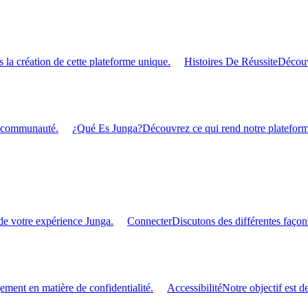
 la création de cette plateforme unique.
Histoires De Réussite
Découv
re communauté.
¿Qué Es Junga?
Découvrez ce qui rend notre plateforme
de votre expérience Junga.
Connecter
Discutons des différentes façon
ment en matière de confidentialité.
Accessibilité
Notre objectif est d