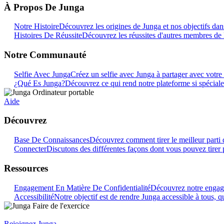
À Propos De Junga
Notre Histoire
Découvrez les origines de Junga et nos objectifs dans
Histoires De Réussite
Découvrez les réussites d'autres membres de
Notre Communauté
Selfie Avec Junga
Créez un selfie avec Junga à partager avec vot
¿Qué Es Junga?
Découvrez ce qui rend notre plateforme si spéciale
Aide
Découvrez
Base De Connaissances
Découvrez comment tirer le meilleur parti 
Connecter
Discutons des différentes façons dont vous pouvez tirer 
Ressources
Engagement En Matière De Confidentialité
Découvrez notre engage
Accessibilité
Notre objectif est de rendre Junga accessible à tous, qu
Rejoignez Junga