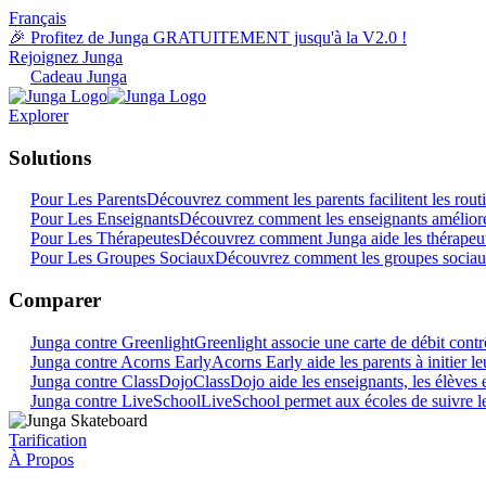
Français
🎉 Profitez de Junga GRATUITEMENT jusqu'à la V2.0 !
Rejoignez Junga
Cadeau Junga
Explorer
Solutions
Pour Les Parents
Découvrez comment les parents facilitent les rout
Pour Les Enseignants
Découvrez comment les enseignants amélioren
Pour Les Thérapeutes
Découvrez comment Junga aide les thérapeute
Pour Les Groupes Sociaux
Découvrez comment les groupes sociau
Comparer
Junga contre Greenlight
Greenlight associe une carte de débit contr
Junga contre Acorns Early
Acorns Early aide les parents à initier l
Junga contre ClassDojo
ClassDojo aide les enseignants, les élèves e
Junga contre LiveSchool
LiveSchool permet aux écoles de suivre le
Tarification
À Propos