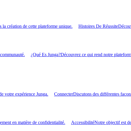
 la création de cette plateforme unique.
Histoires De Réussite
Découv
re communauté.
¿Qué Es Junga?
Découvrez ce qui rend notre plateforme
de votre expérience Junga.
Connecter
Discutons des différentes façon
ment en matière de confidentialité.
Accessibilité
Notre objectif est d