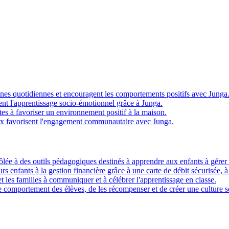
ines quotidiennes et encouragent les comportements positifs avec Junga
t l'apprentissage socio-émotionnel grâce à Junga.
s à favoriser un environnement positif à la maison.
x favorisent l'engagement communautaire avec Junga.
ôlée à des outils pédagogiques destinés à apprendre aux enfants à gérer l
eurs enfants à la gestion financière grâce à une carte de débit sécurisée, 
t les familles à communiquer et à célébrer l'apprentissage en classe.
 comportement des élèves, de les récompenser et de créer une culture sc