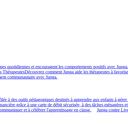
ines quotidiennes et encouragent les comportements positifs avec Junga
s Thérapeutes
Découvrez comment Junga aide les thérapeutes à favorise
ment communautaire avec Junga.
ôlée à des outils pédagogiques destinés à apprendre aux enfants à gérer l
financière grâce à une carte de débit sécurisée, à des tâches ménagères et
 communiquer et à célébrer l'apprentissage en classe.
Junga contre Li