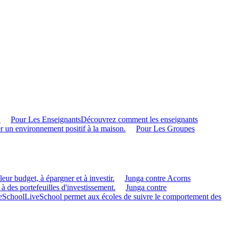
.
Pour Les Enseignants
Découvrez comment les enseignants
r un environnement positif à la maison.
Pour Les Groupes
eur budget, à épargner et à investir.
Junga contre Acorns
 à des portefeuilles d'investissement.
Junga contre
veSchool
LiveSchool permet aux écoles de suivre le comportement des