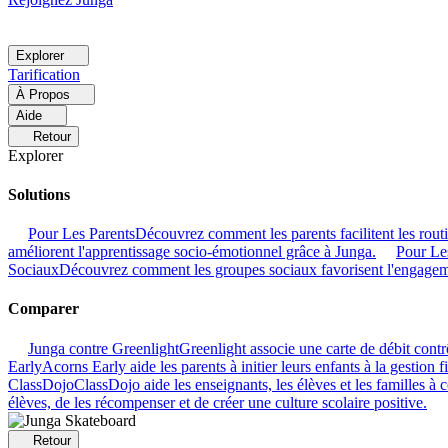
Explorer
Tarification
À Propos
Aide
Retour
Explorer
Solutions
Pour Les Parents
Découvrez comment les parents facilitent les rout
améliorent l'apprentissage socio-émotionnel grâce à Junga.
Pour Le
Sociaux
Découvrez comment les groupes sociaux favorisent l'engage
Comparer
Junga contre Greenlight
Greenlight associe une carte de débit contr
Early
Acorns Early aide les parents à initier leurs enfants à la gestion 
ClassDojo
ClassDojo aide les enseignants, les élèves et les familles à
élèves, de les récompenser et de créer une culture scolaire positive.
Retour