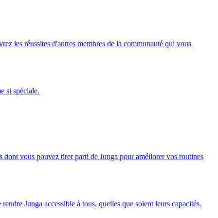
rez les réussites d'autres membres de la communauté qui vous
 si spéciale.
s dont vous pouvez tirer parti de Junga pour améliorer vos routines
e rendre Junga accessible à tous, quelles que soient leurs capacités.