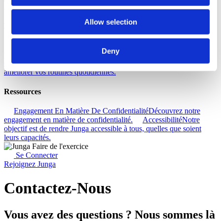
Aide
Allow selection
Découvrez
Base De Connaissances
Découvrez comment tirer le meilleur
Deny
parti de votre expérience Junga.
Connecter
Discutons des
différentes façons dont vous pouvez tirer parti de Junga pour
améliorer vos routines quotidiennes.
Ressources
Engagement En Matière De Confidentialité
Découvrez notre
engagement en matière de confidentialité.
Accessibilité
Notre
objectif est de rendre Junga accessible à tous, quelles que soient
leurs capacités.
Se Connecter
Rejoignez Junga
Contactez-Nous
Vous avez des questions ? Nous sommes là