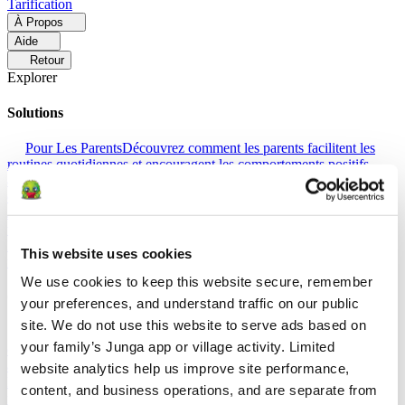
Tarification
À Propos
Aide
Retour
Explorer
Solutions
Pour Les Parents
Découvrez comment les parents facilitent les
routines quotidiennes et encouragent les comportements positifs
avec Junga.
Pour Les Enseignants
Découvrez comment les
enseignants améliorent l'apprentissage socio-émotionnel grâce à
Junga.
Pour Les Thérapeutes
Découvrez comment Junga aide les
thérapeutes à favoriser un environnement positif à la maison.
Pour
Les Groupes Sociaux
Découvrez comment les groupes sociaux
This website uses cookies
favorisent l'engagement communautaire avec Junga.
We use cookies to keep this website secure, remember 
Comparer
your preferences, and understand traffic on our public 
site. We do not use this website to serve ads based on 
Junga contre Greenlight
Greenlight associe une carte de débit
your family’s Junga app or village activity. Limited 
contrôlée à des outils pédagogiques destinés à apprendre aux enfants
à gérer leur budget, à épargner et à investir.
Junga contre Acorns
website analytics help us improve site performance, 
Early
Acorns Early aide les parents à initier leurs enfants à la gestion
content, and business operations, and are separate from 
financière grâce à une carte de débit sécurisée, à des tâches