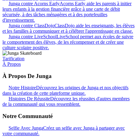
Junga contre Acorns Early
Acorns Early aide les parents à initier
leurs enfants à la gestion financière grâce à une carte de débit
sécurisée, à des tâches ménagères et à des portefeuilles
d'investissement.
Junga contre ClassDojo
ClassDojo aide les enseignants, les élèves
et les familles à communiquer et à célébrer l'apprentissage en classe.
Junga contre LiveSchool
LiveSchool permet aux écoles de suivre
le comportement des élèves, de les récompenser et de créer une
culture scolaire positive.
Tarification
À Propos
À Propos De Junga
Notre Histoire
Découvrez les origines de Junga et nos objectifs
dans la création de cette plateforme unique.
Histoires De Réussite
Découvrez les réussites d'autres membres
de la communauté qui vous ressemblent.
Notre Communauté
Selfie Avec Junga
Créez un selfie avec Junga à partager avec
votre communauté.