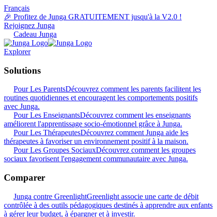
Français
🎉 Profitez de Junga GRATUITEMENT jusqu'à la V2.0 !
Rejoignez Junga
Cadeau Junga
Explorer
Solutions
Pour Les Parents
Découvrez comment les parents facilitent les
routines quotidiennes et encouragent les comportements positifs
avec Junga.
Pour Les Enseignants
Découvrez comment les enseignants
améliorent l'apprentissage socio-émotionnel grâce à Junga.
Pour Les Thérapeutes
Découvrez comment Junga aide les
thérapeutes à favoriser un environnement positif à la maison.
Pour Les Groupes Sociaux
Découvrez comment les groupes
sociaux favorisent l'engagement communautaire avec Junga.
Comparer
Junga contre Greenlight
Greenlight associe une carte de débit
contrôlée à des outils pédagogiques destinés à apprendre aux enfants
à gérer leur budget, à épargner et à investir.