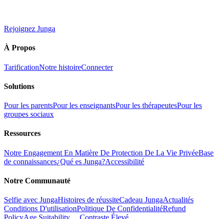
Rejoignez Junga
À Propos
Tarification
Notre histoire
Connecter
Solutions
Pour les parents
Pour les enseignants
Pour les thérapeutes
Pour les
groupes sociaux
Ressources
Notre Engagement En Matière De Protection De La Vie Privée
Base
de connaissances
¿Qué es Junga?
Accessibilité
Notre Communauté
Selfie avec Junga
Histoires de réussite
Cadeau Junga
Actualités
Conditions D'utilisation
Politique De Confidentialité
Refund
Policy
Age Suitability
Contraste Élevé