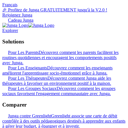
Français
🎉 Profitez de Junga GRATUITEMENT jusqu'à la V2.0 !
Rejoignez Junga
Cadeau Junga
Explorer
Solutions
Pour Les Parents
Découvrez comment les parents facilitent les
routines quotidiennes et encouragent les comportements positifs
avec Junga.
Pour Les Enseignants
Découvrez comment les enseignants
améliorent l'apprentissage socio-émotionnel grâce à Junga.
Pour Les Thérapeutes
Découvrez comment Junga aide les
thérapeutes à favoriser un environnement positif à la maison.
Pour Les Groupes Sociaux
Découvrez comment les groupes
sociaux favorisent l'engagement communautaire avec Junga.
Comparer
Junga contre Greenlight
Greenlight associe une carte de débit
contrôlée à des outils pédagogiques destinés à apprendre aux enfants
à gérer leur budget, à épargner et à investir.