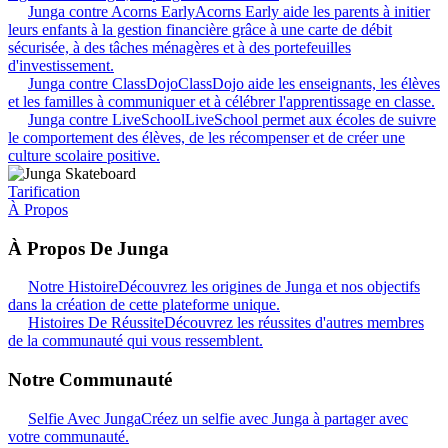
Junga contre Acorns Early
Acorns Early aide les parents à initier
leurs enfants à la gestion financière grâce à une carte de débit
sécurisée, à des tâches ménagères et à des portefeuilles
d'investissement.
Junga contre ClassDojo
ClassDojo aide les enseignants, les élèves
et les familles à communiquer et à célébrer l'apprentissage en classe.
Junga contre LiveSchool
LiveSchool permet aux écoles de suivre
le comportement des élèves, de les récompenser et de créer une
culture scolaire positive.
Tarification
À Propos
À Propos De Junga
Notre Histoire
Découvrez les origines de Junga et nos objectifs
dans la création de cette plateforme unique.
Histoires De Réussite
Découvrez les réussites d'autres membres
de la communauté qui vous ressemblent.
Notre Communauté
Selfie Avec Junga
Créez un selfie avec Junga à partager avec
votre communauté.