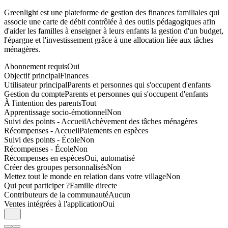
Greenlight est une plateforme de gestion des finances familiales qui
associe une carte de débit contrôlée à des outils pédagogiques afin
d'aider les familles à enseigner à leurs enfants la gestion d'un budget,
l'épargne et l'investissement grâce à une allocation liée aux tâches
ménagères.
Abonnement requis
Oui
Objectif principal
Finances
Utilisateur principal
Parents et personnes qui s'occupent d'enfants
Gestion du compte
Parents et personnes qui s'occupent d'enfants
À l'intention des parents
Tout
Apprentissage socio-émotionnel
Non
Suivi des points - Accueil
Achèvement des tâches ménagères
Récompenses - Accueil
Paiements en espèces
Suivi des points - École
Non
Récompenses - École
Non
Récompenses en espèces
Oui, automatisé
Créer des groupes personnalisés
Non
Mettez tout le monde en relation dans votre village
Non
Qui peut participer ?
Famille directe
Contributeurs de la communauté
Aucun
Ventes intégrées à l'application
Oui