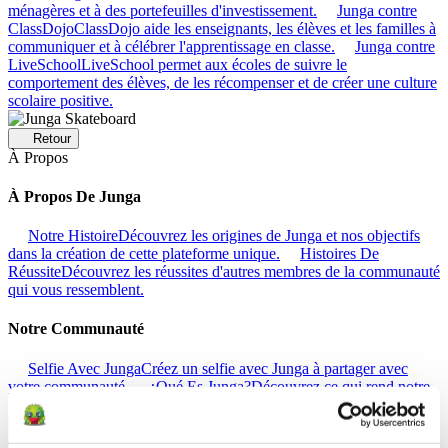
ménagères et à des portefeuilles d'investissement.
Junga contre
ClassDojo
ClassDojo aide les enseignants, les élèves et les familles à
communiquer et à célébrer l'apprentissage en classe.
Junga contre
LiveSchool
LiveSchool permet aux écoles de suivre le
comportement des élèves, de les récompenser et de créer une culture
scolaire positive.
Retour
À Propos
À Propos De Junga
Notre Histoire
Découvrez les origines de Junga et nos objectifs
dans la création de cette plateforme unique.
Histoires De
Réussite
Découvrez les réussites d'autres membres de la communauté
qui vous ressemblent.
Notre Communauté
Selfie Avec Junga
Créez un selfie avec Junga à partager avec
votre communauté.
¿Qué Es Junga?
Découvrez ce qui rend notre
plateforme si spéciale.
Retour