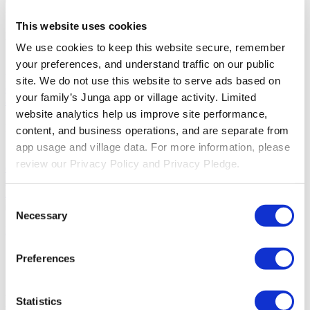
Aide
This website uses cookies
Découvrez
We use cookies to keep this website secure, remember 
Base De Connaissances
Découvrez comment tirer le meilleur
your preferences, and understand traffic on our public 
parti de votre expérience Junga.
Connecter
Discutons des
site. We do not use this website to serve ads based on 
différentes façons dont vous pouvez tirer parti de Junga pour
your family’s Junga app or village activity. Limited 
améliorer vos routines quotidiennes.
website analytics help us improve site performance, 
Ressources
content, and business operations, and are separate from 
app usage and village data. For more information, please 
Engagement En Matière De Confidentialité
Découvrez notre
review our Privacy Policy and Privacy Pledge.
engagement en matière de confidentialité.
Accessibilité
Notre
objectif est de rendre Junga accessible à tous, quelles que soient
leurs capacités.
Consent
Necessary
Se Connecter
Selection
Rejoignez Junga
Junga Contre Greenlight
Preferences
Découvrez les similitudes et les
Statistics