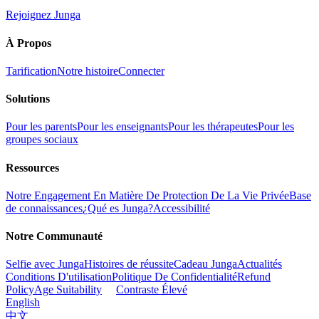
Rejoignez Junga
À Propos
Tarification
Notre histoire
Connecter
Solutions
Pour les parents
Pour les enseignants
Pour les thérapeutes
Pour les
groupes sociaux
Ressources
Notre Engagement En Matière De Protection De La Vie Privée
Base
de connaissances
¿Qué es Junga?
Accessibilité
Notre Communauté
Selfie avec Junga
Histoires de réussite
Cadeau Junga
Actualités
Conditions D'utilisation
Politique De Confidentialité
Refund
Policy
Age Suitability
Contraste Élevé
English
中文