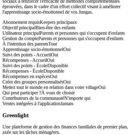
sociaux à renforcer l'efficacité de méthodes comportementales
éprouvées, dans le cadre d'un effort collectif visant à améliorer
l'apprentissage socio-émotionnel de vos Jungas.
Abonnement requis
Keepers principaux
Objectif principal
Bien-être des enfants
Utilisateur principal
Parents et personnes qui s'occupent d'enfants
Gestion du compte
Parents et personnes qui s'occupent d'enfants
À l'intention des parents
Tout
Apprentissage socio-émotionnel
Oui
Suivi des points - Accueil
Oui
Récompenses - Accueil
Oui
Suivi des points - École
Disponible
Récompenses - École
Disponible
Récompenses en espèces
Oui
Créer des groupes personnalisés
Oui
Mettez tout le monde en relation dans votre village
Oui
Qui peut participer ?
À vous de choisir
Contributeurs de la communauté
N'importe qui
Ventes intégrées à l'application
Jamais
Greenlight
Une plateforme de gestion des finances familiales de premier plan,
axée sur les tâches ménagères.