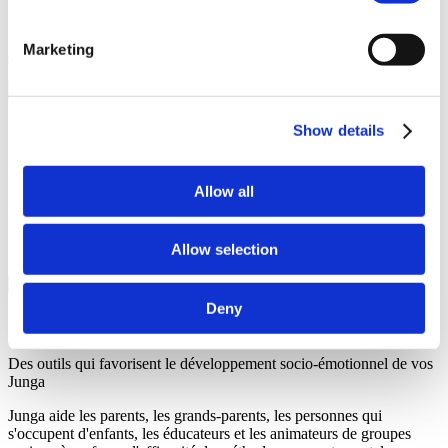
différences entre ces deux plateformes.
Marketing
Contactez notre équipe
Rejoignez Junga
Une Comparaison Rapide
Show details
À première vue, Junga et Greenlight peuvent sembler similaires,
Allow all
mais certaines différences fondamentales font de ces deux
plateformes des acteurs parallèles du marché, et non des concurrents
directs. Tous les droits d'auteur et marques déposées appartiennent à
leurs propriétaires respectifs.
Allow selection
Deny
Junga
Des outils qui favorisent le développement socio-émotionnel de vos
Junga
Junga aide les parents, les grands-parents, les personnes qui
s'occupent d'enfants, les éducateurs et les animateurs de groupes