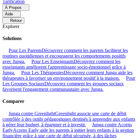
Tarification
À Propos
Aide
Retour
Explorer
Solutions
Pour Les Parents
Découvrez comment les parents facilitent les
routines quotidiennes et encouragent les comportements positifs
avec Junga.
Pour Les Enseignants
Découvrez comment les
enseignants améliorent l'apprentissage socio-émotionnel grâce à
Junga.
Pour Les Thérapeutes
Découvrez comment Junga aide les
thérapeutes à favoriser un environnement positif à la maison.
Pour
Les Groupes Sociaux
Découvrez comment les groupes sociaux
favorisent l'engagement communautaire avec Junga.
Comparer
Junga contre Greenlight
Greenlight associe une carte de débit
contrôlée à des outils pédagogiques destinés à apprendre aux enfants
à gérer leur budget, à épargner et à investir.
Junga contre Acorns
Early
Acorns Early aide les parents à initier leurs enfants à la gestion
financière grâce à une carte de débit sécurisée, à des tâches