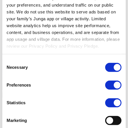
ュニティ参加を促進する方法を学びましょう。
your preferences, and understand traffic on our public 
site. We do not use this website to serve ads based on 
比較
your family’s Junga app or village activity. Limited 
website analytics help us improve site performance, 
Junga対グリーンライト
Greenlightは、管理機能付きデビッ
content, and business operations, and are separate from 
トカードと教育ツールを組み合わせ、子供たちに家計管理、
app usage and village data. For more information, please 
貯蓄、投資について教えるサービスです。
Junga 対 Acorns
review our Privacy Policy and Privacy Pledge.
Early
Acorns Earlyは、安全なデビットカード、家事の手伝
い、投資ポートフォリオを通じて、保護者が子供たちに金融
リテラシーを身につけさせる手助けをします。
Junga 対
Consent
ClassDojo
ClassDojoは、教師、生徒、家族が繋がり、教室で
Necessary
Selection
の学びを称え合うお手伝いをします。
Junga 対
LiveSchool
LiveSchoolは、学校が生徒の行動を追跡し、生徒
を褒賞し、前向きな学校文化を築くことを可能にします。
Preferences
戻る
について
Statistics
Jungaについて
Marketing
私たちの物語
Jungaの起源を知り、このユニークなプラッ