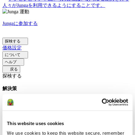
人々がJungaを利用できるようにすることです。
Jungaに参加する
探検する
価格設定
について
ヘルプ
戻る
探検する
解決策
保護者の方へ
親がJungaを使って日常のルーティンを円滑
にし、前向きな行動を促す方法を学びましょう。
教育関
係者向け
教育者がJungaを通じてSELを強化する方法をご覧
ください。
セラピスト向け
Jungaがセラピストが家庭で前
This website uses cookies
向きな環境を促すのをどのように支援するか学びましょう。
ソーシャルグループ向け
Jungaを通じて、社会集団がコミ
We use cookies to keep this website secure, remember 