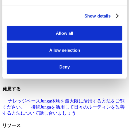
トフォームを創り出す私たちの目標を発見してください。
成功事例
あなたと同じコミュニティメンバーの成功事例
をご覧ください。
Show details
私たちのコミュニティ
Allow all
Jungaとの自撮り
Jungaで自撮り写真を生成し、コミュニテ
ィと共有しましょう。
Jungaとは何ですか？
当社のプラッ
Allow selection
トフォームが特別である理由について、さらに詳しくご覧く
ださい。
Deny
戻る
ヘルプ
発見する
ナレッジベース
Junga体験を最大限に活用する方法をご覧
ください。
接続
Jungaを活用して日々のルーティンを改善
する方法について話し合いましょう
リソース