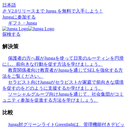
日本語
🎉 V2.0リリースまで Junga を無料で入手しよう！
Jungaに参加する
ギフト・Junga
探検する
解決策
保護者の方へ
親がJungaを使って日常のルーティンを円滑
にし、前向きな行動を促す方法を学びましょう。
教育関係者向け
教育者がJungaを通じてSELを強化する方
法をご覧ください。
セラピスト向け
Jungaがセラピストが家庭で前向きな環境
を促すのをどのように支援するか学びましょう。
ソーシャルグループ向け
Jungaを通じて、社会集団がコミ
ュニティ参加を促進する方法を学びましょう。
比較
Junga対グリーンライト
Greenlightは、管理機能付きデビッ