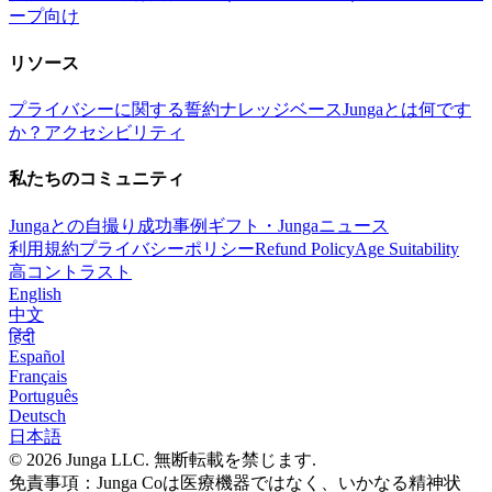
ープ向け
リソース
プライバシーに関する誓約
ナレッジベース
Jungaとは何です
か？
アクセシビリティ
私たちのコミュニティ
Jungaとの自撮り
成功事例
ギフト・Junga
ニュース
利用規約
プライバシーポリシー
Refund Policy
Age Suitability
高コントラスト
English
中文
हिंदी
Español
Français
Português
Deutsch
日本語
© 2026 Junga LLC. 無断転載を禁じます.
免責事項：Junga Coは医療機器ではなく、いかなる精神状