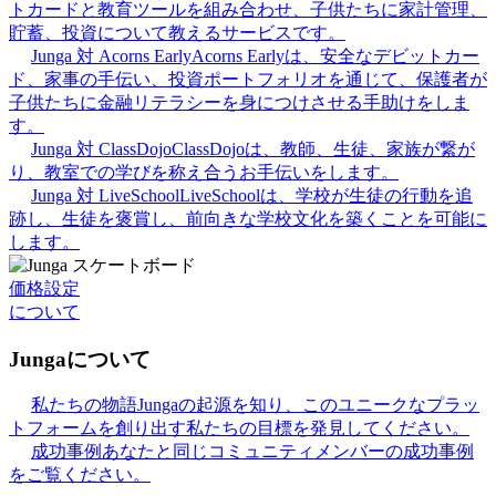
トカードと教育ツールを組み合わせ、子供たちに家計管理、
貯蓄、投資について教えるサービスです。
Junga 対 Acorns Early
Acorns Earlyは、安全なデビットカー
ド、家事の手伝い、投資ポートフォリオを通じて、保護者が
子供たちに金融リテラシーを身につけさせる手助けをしま
す。
Junga 対 ClassDojo
ClassDojoは、教師、生徒、家族が繋が
り、教室での学びを称え合うお手伝いをします。
Junga 対 LiveSchool
LiveSchoolは、学校が生徒の行動を追
跡し、生徒を褒賞し、前向きな学校文化を築くことを可能に
します。
価格設定
について
Jungaについて
私たちの物語
Jungaの起源を知り、このユニークなプラッ
トフォームを創り出す私たちの目標を発見してください。
成功事例
あなたと同じコミュニティメンバーの成功事例
をご覧ください。