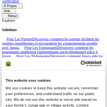
Tarification
À Propos
Aide
Retour
Explorer
Solutions
Pour Les Parents
Découvrez comment les parents facilitent les
routines quotidiennes et encouragent les comportements positifs
avec Junga.
Pour Les Enseignants
Découvrez comment les
enseignants améliorent l'apprentissage socio-émotionnel grâce à
Junga.
Pour Les Thérapeutes
Découvrez comment Junga aide les
thérapeutes à favoriser un environnement positif à la maison.
Pour
Les Groupes Sociaux
Découvrez comment les groupes sociaux
favorisent l'engagement communautaire avec Junga.
Comparer
This website uses cookies
We use cookies to keep this website secure, remember 
Junga contre Greenlight
Greenlight associe une carte de débit
contrôlée à des outils pédagogiques destinés à apprendre aux enfants
your preferences, and understand traffic on our public 
à gérer leur budget, à épargner et à investir.
Junga contre Acorns
site. We do not use this website to serve ads based on 
Early
Acorns Early aide les parents à initier leurs enfants à la gestion
your family’s Junga app or village activity. Limited 
financière grâce à une carte de débit sécurisée, à des tâches