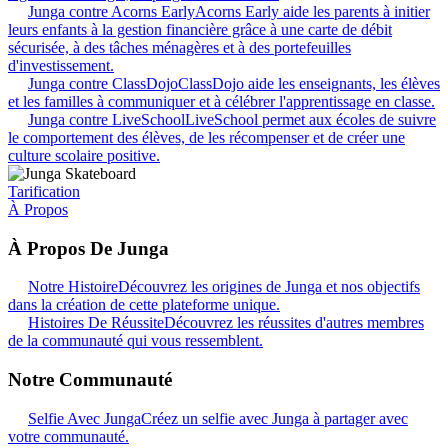
Junga contre Acorns Early
Acorns Early aide les parents à initier
leurs enfants à la gestion financière grâce à une carte de débit
sécurisée, à des tâches ménagères et à des portefeuilles
d'investissement.
Junga contre ClassDojo
ClassDojo aide les enseignants, les élèves
et les familles à communiquer et à célébrer l'apprentissage en classe.
Junga contre LiveSchool
LiveSchool permet aux écoles de suivre
le comportement des élèves, de les récompenser et de créer une
culture scolaire positive.
Tarification
À Propos
À Propos De Junga
Notre Histoire
Découvrez les origines de Junga et nos objectifs
dans la création de cette plateforme unique.
Histoires De Réussite
Découvrez les réussites d'autres membres
de la communauté qui vous ressemblent.
Notre Communauté
Selfie Avec Junga
Créez un selfie avec Junga à partager avec
votre communauté.