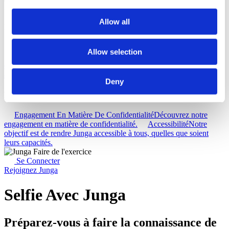
Aide
Allow all
Découvrez
Base De Connaissances
Découvrez comment tirer le meilleur
Allow selection
parti de votre expérience Junga.
Connecter
Discutons des
différentes façons dont vous pouvez tirer parti de Junga pour
améliorer vos routines quotidiennes.
Deny
Ressources
Engagement En Matière De Confidentialité
Découvrez notre
engagement en matière de confidentialité.
Accessibilité
Notre
objectif est de rendre Junga accessible à tous, quelles que soient
leurs capacités.
Se Connecter
Rejoignez Junga
Selfie Avec Junga
Préparez-vous à faire la connaissance de