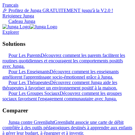
Français
🎉 Profitez de Junga GRATUITEMENT jusqu'à la V2.0 !
Rejoignez Junga
Cadeau Junga
Explorer
Solutions
Pour Les Parents
Découvrez comment les parents facilitent les
routines quotidiennes et encouragent les comportements positifs
avec Junga.
Pour Les Enseignants
Découvrez comment les enseignants
améliorent l'apprentissage socio-émotionnel grâce à Junga.
Pour Les Thérapeutes
Découvrez comment Junga aide les
thérapeutes à favoriser un environnement positif à la maison.
Pour Les Groupes Sociaux
Découvrez comment les groupes
sociaux favorisent l'engagement communautaire avec Junga.
Comparer
Junga contre Greenlight
Greenlight associe une carte de débit
contrôlée à des outils pédagogiques destinés à apprendre aux enfants
à gérer leur budget, à épargner et à investir.