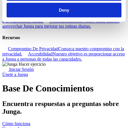
Descubra
Deny
Base De Conocimientos
Descubre cómo sacar el máximo partido
a tu experiencia Junga.
Conectar
Hablemos sobre cómo puedes
aprovechar Junga para mejorar tus rutinas diarias.
Recursos
Compromiso De Privacidad
Conozca nuestro compromiso con la
privacidad.
Accesibilidad
Nuestro objetivo es proporcionar acceso
a Junga a personas de todas las capacidades.
Iniciar Sesión
Únete a Junga
Base De Conocimientos
Encuentra respuestas a preguntas sobre
Junga.
Cómo funciona