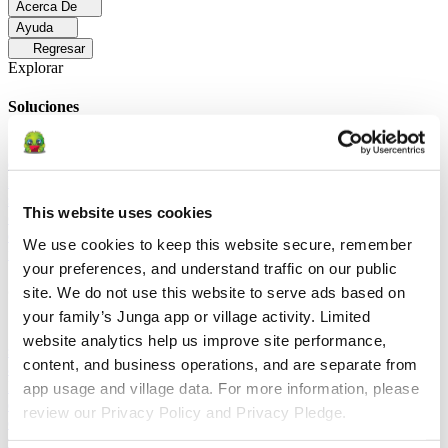
Acerca De
Ayuda
Regresar
Explorar
Soluciones
Para Los Papás
Descubre cómo los papás facilitan las rutinas
diarias y promueven un comportamiento positivo con Junga.
Para
Educadores
Descubra cómo los educadores mejoran el aprendizaje
socioemocional (SEL) gracias a Junga.
Para Terapeutas
Descubra
This website uses cookies
cómo Junga ayuda a los terapeutas a fomentar entornos positivos en
el hogar.
Para Grupos Sociales
Descubre cómo los grupos sociales
We use cookies to keep this website secure, remember 
fomentan la participación comunitaria con Junga.
your preferences, and understand traffic on our public 
site. We do not use this website to serve ads based on 
Comparar
your family’s Junga app or village activity. Limited 
Junga contra Greenlight
Greenlight combina una tarjeta de débito
website analytics help us improve site performance, 
supervisada con herramientas educativas para enseñar a los niños a
content, and business operations, and are separate from 
administrar su presupuesto, ahorrar e invertir.
Junga contra Acorns
Early
Acorns Early ayuda a los padres a enseñar a sus hijos sobre
app usage and village data. For more information, please 
educación financiera mediante una tarjeta de débito segura, tareas
review our Privacy Policy and Privacy Pledge.
domésticas y carteras de inversión.
Junga contra
ClassDojo
ClassDojo ayuda a los maestros, los estudiantes y las