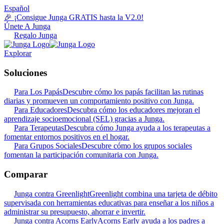
Español
🎉 ¡Consigue Junga GRATIS hasta la V2.0!
Únete A Junga
Regalo Junga
Explorar
Soluciones
Para Los Papás
Descubre cómo los papás facilitan las rutinas
diarias y promueven un comportamiento positivo con Junga.
Para Educadores
Descubra cómo los educadores mejoran el
aprendizaje socioemocional (SEL) gracias a Junga.
Para Terapeutas
Descubra cómo Junga ayuda a los terapeutas a
fomentar entornos positivos en el hogar.
Para Grupos Sociales
Descubre cómo los grupos sociales
fomentan la participación comunitaria con Junga.
Comparar
Junga contra Greenlight
Greenlight combina una tarjeta de débito
supervisada con herramientas educativas para enseñar a los niños a
administrar su presupuesto, ahorrar e invertir.
Junga contra Acorns Early
Acorns Early ayuda a los padres a