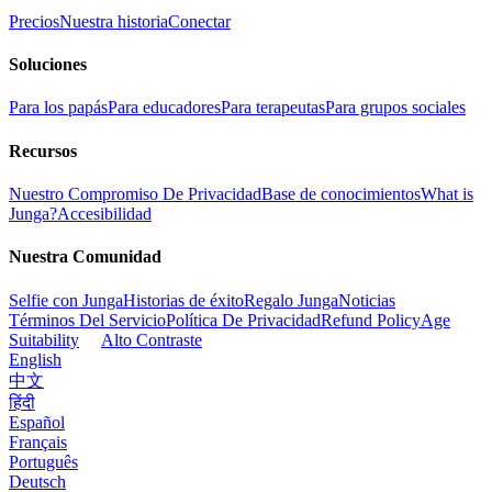
Precios
Nuestra historia
Conectar
Soluciones
Para los papás
Para educadores
Para terapeutas
Para grupos sociales
Recursos
Nuestro Compromiso De Privacidad
Base de conocimientos
What is
Junga?
Accesibilidad
Nuestra Comunidad
Selfie con Junga
Historias de éxito
Regalo Junga
Noticias
Términos Del Servicio
Política De Privacidad
Refund Policy
Age
Suitability
Alto Contraste
English
中文
हिंदी
Español
Français
Português
Deutsch