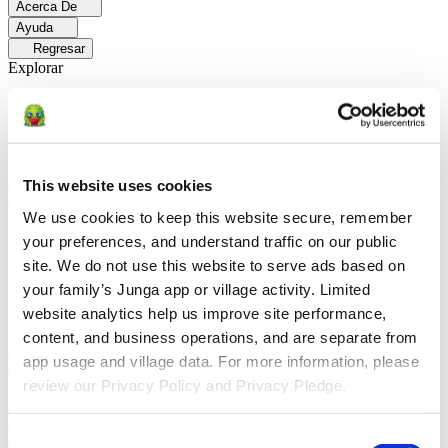
Acerca De
Ayuda
Regresar
Explorar
Soluciones
Para Los Papás
Descubre cómo los papás facilitan las rutinas
diarias y promueven un comportamiento positivo con Junga.
Para
Educadores
Descubra cómo los educadores mejoran el aprendizaje
This website uses cookies
socioemocional (SEL) gracias a Junga.
Para Terapeutas
Descubra
We use cookies to keep this website secure, remember 
cómo Junga ayuda a los terapeutas a fomentar entornos positivos en
el hogar.
Para Grupos Sociales
Descubre cómo los grupos sociales
your preferences, and understand traffic on our public 
fomentan la participación comunitaria con Junga.
site. We do not use this website to serve ads based on 
your family’s Junga app or village activity. Limited 
Comparar
website analytics help us improve site performance, 
Junga contra Greenlight
Greenlight combina una tarjeta de débito
content, and business operations, and are separate from 
supervisada con herramientas educativas para enseñar a los niños a
app usage and village data. For more information, please 
administrar su presupuesto, ahorrar e invertir.
Junga contra Acorns
review our Privacy Policy and Privacy Pledge.
Early
Acorns Early ayuda a los padres a enseñar a sus hijos sobre
educación financiera mediante una tarjeta de débito segura, tareas
domésticas y carteras de inversión.
Junga contra
Consent
ClassDojo
ClassDojo ayuda a los maestros, los estudiantes y las