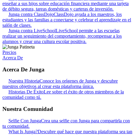
enseñar a sus hijos sobre educación financiera mediante una tarjeta
de débito segura, tareas domésticas y carteras de inversión.
Junga contra ClassDojo
ClassDojo ayuda a los maestros, los
estudiantes y las familias a conectarse y celebrar el aprendizaje en el
salón de clases.
Junga contra LiveSchool
LiveSchool permite a las escuelas
realizar un seguimiento del comportamiento, recompensar a los
alumnos y crear una cultura escolar positiva.
Precios
Acerca De
Acerca De Junga
Nuestra Historia
Conoce los orígenes de Junga y descubre
nuestros objetivos al crear esta plataforma única.
Historias De Éxito
Lee sobre el éxito de otros miembros de la
comunidad como tú.
Nuestra Comunidad
Selfie Con Junga
Crea una selfie con Junga para compartirla con
tu comunidad.
What Is Junga?
Descubre qué hace que nuestra plataforma sea tan