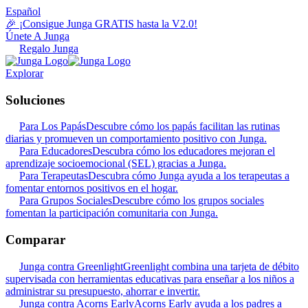
Español
🎉 ¡Consigue Junga GRATIS hasta la V2.0!
Únete A Junga
Regalo Junga
Explorar
Soluciones
Para Los Papás
Descubre cómo los papás facilitan las rutinas
diarias y promueven un comportamiento positivo con Junga.
Para Educadores
Descubra cómo los educadores mejoran el
aprendizaje socioemocional (SEL) gracias a Junga.
Para Terapeutas
Descubra cómo Junga ayuda a los terapeutas a
fomentar entornos positivos en el hogar.
Para Grupos Sociales
Descubre cómo los grupos sociales
fomentan la participación comunitaria con Junga.
Comparar
Junga contra Greenlight
Greenlight combina una tarjeta de débito
supervisada con herramientas educativas para enseñar a los niños a
administrar su presupuesto, ahorrar e invertir.
Junga contra Acorns Early
Acorns Early ayuda a los padres a