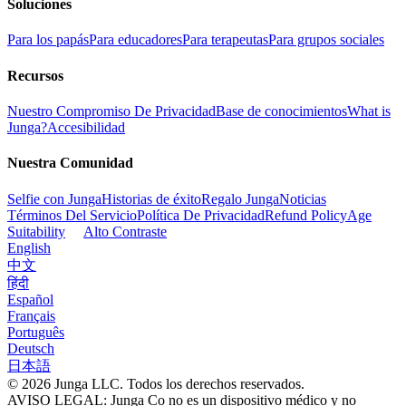
Soluciones
Para los papás
Para educadores
Para terapeutas
Para grupos sociales
Recursos
Nuestro Compromiso De Privacidad
Base de conocimientos
What is
Junga?
Accesibilidad
Nuestra Comunidad
Selfie con Junga
Historias de éxito
Regalo Junga
Noticias
Términos Del Servicio
Política De Privacidad
Refund Policy
Age
Suitability
Alto Contraste
English
中文
हिंदी
Español
Français
Português
Deutsch
日本語
© 2026 Junga LLC. Todos los derechos reservados.
AVISO LEGAL: Junga Co no es un dispositivo médico y no