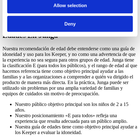
Junga no permite contenidos relacionados con temas políticos,
Allow selection
religiosos, de violencia, de apuestas, que provoquen miedo,
de consumo de sustancias o que sigan tendencias.
Deny
Cómo Funciona La Clasificación Por
Edades En Junga
Nuestra recomendación de edad debe entenderse como una guía de
idoneidad y uso para los Keeper, y no como una advertencia de que
la experiencia no sea segura para otros grupos de edad. Junga tiene
la clasificación E (para todos los públicos), y el rango de edad al que
hacemos referencia tiene como objetivo principal ayudar a las
familias y a las organizaciones a comprender a quién va dirigido el
producto de manera más directa. En la práctica, Junga puede ser
utilizado sin problemas por una amplia variedad de familias y
equipos de cuidados sin motivo de preocupación.
Nuestro público objetivo principal son los niños de 2 a 15
años.
Nuestro posicionamiento «E para todos» refleja una
experiencia que resulta adecuada para un público amplio.
Nuestra guía de edades tiene como objetivo principal ayudar a
los Keeper a evaluar la idoneidad.