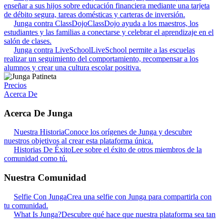
enseñar a sus hijos sobre educación financiera mediante una tarjeta
de débito segura, tareas domésticas y carteras de inversión.
Junga contra ClassDojo
ClassDojo ayuda a los maestros, los
estudiantes y las familias a conectarse y celebrar el aprendizaje en el
salón de clases.
Junga contra LiveSchool
LiveSchool permite a las escuelas
realizar un seguimiento del comportamiento, recompensar a los
alumnos y crear una cultura escolar positiva.
Precios
Acerca De
Acerca De Junga
Nuestra Historia
Conoce los orígenes de Junga y descubre
nuestros objetivos al crear esta plataforma única.
Historias De Éxito
Lee sobre el éxito de otros miembros de la
comunidad como tú.
Nuestra Comunidad
Selfie Con Junga
Crea una selfie con Junga para compartirla con
tu comunidad.
What Is Junga?
Descubre qué hace que nuestra plataforma sea tan