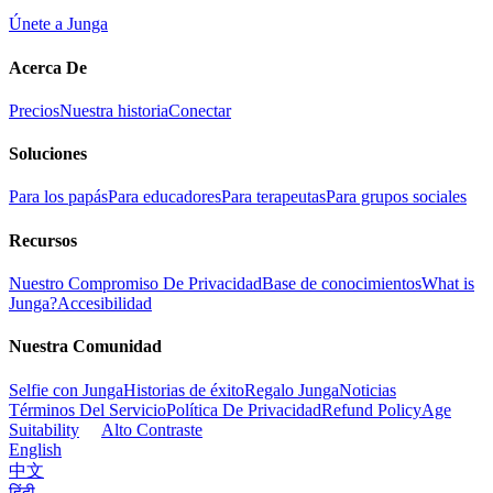
Únete a Junga
Acerca De
Precios
Nuestra historia
Conectar
Soluciones
Para los papás
Para educadores
Para terapeutas
Para grupos sociales
Recursos
Nuestro Compromiso De Privacidad
Base de conocimientos
What is
Junga?
Accesibilidad
Nuestra Comunidad
Selfie con Junga
Historias de éxito
Regalo Junga
Noticias
Términos Del Servicio
Política De Privacidad
Refund Policy
Age
Suitability
Alto Contraste
English
中文
हिंदी