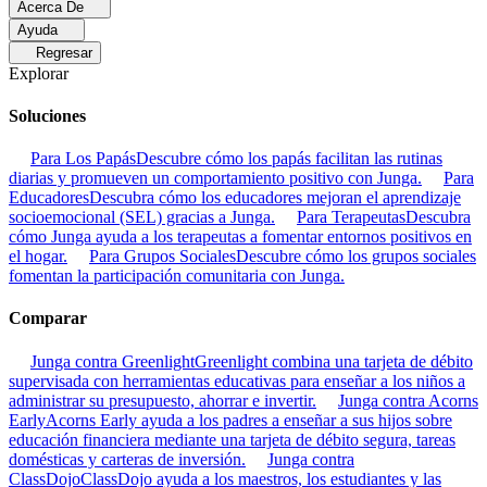
Acerca De
Ayuda
Regresar
Explorar
Soluciones
Para Los Papás
Descubre cómo los papás facilitan las rutinas
diarias y promueven un comportamiento positivo con Junga.
Para
Educadores
Descubra cómo los educadores mejoran el aprendizaje
socioemocional (SEL) gracias a Junga.
Para Terapeutas
Descubra
cómo Junga ayuda a los terapeutas a fomentar entornos positivos en
el hogar.
Para Grupos Sociales
Descubre cómo los grupos sociales
fomentan la participación comunitaria con Junga.
Comparar
Junga contra Greenlight
Greenlight combina una tarjeta de débito
supervisada con herramientas educativas para enseñar a los niños a
administrar su presupuesto, ahorrar e invertir.
Junga contra Acorns
Early
Acorns Early ayuda a los padres a enseñar a sus hijos sobre
educación financiera mediante una tarjeta de débito segura, tareas
domésticas y carteras de inversión.
Junga contra
ClassDojo
ClassDojo ayuda a los maestros, los estudiantes y las