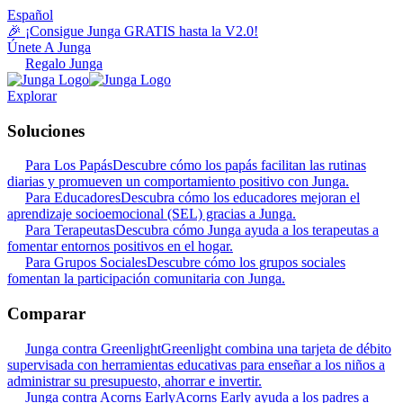
Español
🎉 ¡Consigue Junga GRATIS hasta la V2.0!
Únete A Junga
Regalo Junga
Explorar
Soluciones
Para Los Papás
Descubre cómo los papás facilitan las rutinas
diarias y promueven un comportamiento positivo con Junga.
Para Educadores
Descubra cómo los educadores mejoran el
aprendizaje socioemocional (SEL) gracias a Junga.
Para Terapeutas
Descubra cómo Junga ayuda a los terapeutas a
fomentar entornos positivos en el hogar.
Para Grupos Sociales
Descubre cómo los grupos sociales
fomentan la participación comunitaria con Junga.
Comparar
Junga contra Greenlight
Greenlight combina una tarjeta de débito
supervisada con herramientas educativas para enseñar a los niños a
administrar su presupuesto, ahorrar e invertir.
Junga contra Acorns Early
Acorns Early ayuda a los padres a