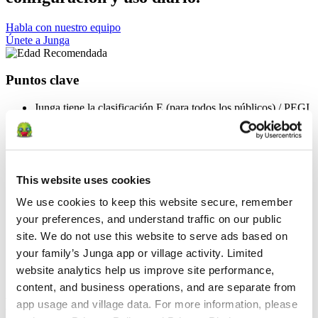
Habla con nuestro equipo
Únete a Junga
Puntos clave
Junga tiene la clasificación E (para todos los públicos) / PEGI
3
Junga está diseñado para que lo configuren y lo administren
los cuidadores adultos.
Nuestro contenido y nuestra experiencia están pensados
principalmente para niños de entre 2 y 15 años, pero Junga
This website uses cookies
pretende ser un espacio acogedor, motivador y adecuado para
todos.
We use cookies to keep this website secure, remember 
Junga está concebido como un espacio positivo y seguro
your preferences, and understand traffic on our public 
donde los Keeper puedan centrarse en el crecimiento, la
resiliencia, la confianza y el desarrollo saludable de sus hijos.
site. We do not use this website to serve ads based on 
Junga no permite contenidos relacionados con temas políticos,
your family’s Junga app or village activity. Limited 
religiosos, de violencia, de apuestas, que provoquen miedo,
website analytics help us improve site performance, 
de consumo de sustancias o que sigan tendencias.
content, and business operations, and are separate from 
Edad Recomendada
app usage and village data. For more information, please 