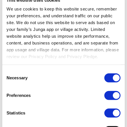
Descubra
We use cookies to keep this website secure, remember 
your preferences, and understand traffic on our public 
Base De Conocimientos
Descubre cómo sacar el máximo partido
a tu experiencia Junga.
Conectar
Hablemos sobre cómo puedes
site. We do not use this website to serve ads based on 
aprovechar Junga para mejorar tus rutinas diarias.
your family’s Junga app or village activity. Limited 
website analytics help us improve site performance, 
Recursos
content, and business operations, and are separate from 
Compromiso De Privacidad
Conozca nuestro compromiso con la
app usage and village data. For more information, please 
privacidad.
Accesibilidad
Nuestro objetivo es proporcionar acceso
review our Privacy Policy and Privacy Pledge.
a Junga a personas de todas las capacidades.
Iniciar Sesión
Consent
Únete a Junga
Necessary
Selection
Compromiso De Privacidad
Preferences
Descubre nuestra postura sobre la
privacidad y nuestro compromiso con la
Statistics
seguridad de todos los Junga de nuestra
comunidad.