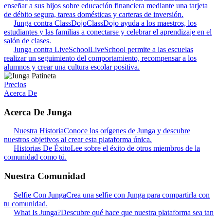
enseñar a sus hijos sobre educación financiera mediante una tarjeta
de débito segura, tareas domésticas y carteras de inversión.
Junga contra ClassDojo
ClassDojo ayuda a los maestros, los
estudiantes y las familias a conectarse y celebrar el aprendizaje en el
salón de clases.
Junga contra LiveSchool
LiveSchool permite a las escuelas
realizar un seguimiento del comportamiento, recompensar a los
alumnos y crear una cultura escolar positiva.
Precios
Acerca De
Acerca De Junga
Nuestra Historia
Conoce los orígenes de Junga y descubre
nuestros objetivos al crear esta plataforma única.
Historias De Éxito
Lee sobre el éxito de otros miembros de la
comunidad como tú.
Nuestra Comunidad
Selfie Con Junga
Crea una selfie con Junga para compartirla con
tu comunidad.
What Is Junga?
Descubre qué hace que nuestra plataforma sea tan