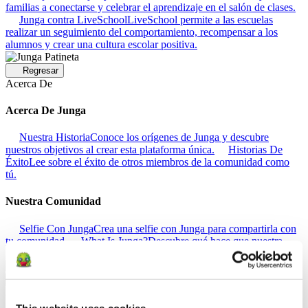
familias a conectarse y celebrar el aprendizaje en el salón de clases.
Junga contra LiveSchool
LiveSchool permite a las escuelas
realizar un seguimiento del comportamiento, recompensar a los
alumnos y crear una cultura escolar positiva.
Regresar
Acerca De
Acerca De Junga
Nuestra Historia
Conoce los orígenes de Junga y descubre
nuestros objetivos al crear esta plataforma única.
Historias De
Éxito
Lee sobre el éxito de otros miembros de la comunidad como
tú.
Nuestra Comunidad
Selfie Con Junga
Crea una selfie con Junga para compartirla con
tu comunidad.
What Is Junga?
Descubre qué hace que nuestra
plataforma sea tan especial.
Regresar
Ayuda
This website uses cookies