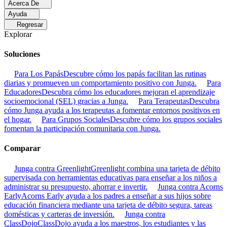
Acerca De
Ayuda
Regresar
Explorar
Soluciones
Para Los Papás
Descubre cómo los papás facilitan las rutinas
diarias y promueven un comportamiento positivo con Junga.
Para
Educadores
Descubra cómo los educadores mejoran el aprendizaje
socioemocional (SEL) gracias a Junga.
Para Terapeutas
Descubra
cómo Junga ayuda a los terapeutas a fomentar entornos positivos en
el hogar.
Para Grupos Sociales
Descubre cómo los grupos sociales
fomentan la participación comunitaria con Junga.
Comparar
Junga contra Greenlight
Greenlight combina una tarjeta de débito
supervisada con herramientas educativas para enseñar a los niños a
administrar su presupuesto, ahorrar e invertir.
Junga contra Acorns
Early
Acorns Early ayuda a los padres a enseñar a sus hijos sobre
educación financiera mediante una tarjeta de débito segura, tareas
domésticas y carteras de inversión.
Junga contra
ClassDojo
ClassDojo ayuda a los maestros, los estudiantes y las