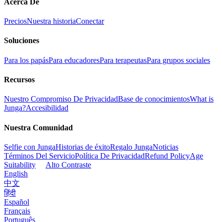
Acerca De
Precios
Nuestra historia
Conectar
Soluciones
Para los papás
Para educadores
Para terapeutas
Para grupos sociales
Recursos
Nuestro Compromiso De Privacidad
Base de conocimientos
What is
Junga?
Accesibilidad
Nuestra Comunidad
Selfie con Junga
Historias de éxito
Regalo Junga
Noticias
Términos Del Servicio
Política De Privacidad
Refund Policy
Age
Suitability
Alto Contraste
English
中文
हिंदी
Español
Français
Português