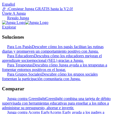
Español
🎉 ¡Consigue Junga GRATIS hasta la V2.0!
Únete A Junga
Regalo Junga
Explorar
Soluciones
Para Los Papás
Descubre cómo los papás facilitan las rutinas
diarias y promueven un comportamiento positivo con Junga.
Para Educadores
Descubra cómo los educadores mejoran el
aprendizaje socioemocional (SEL) gracias a Junga.
Para Terapeutas
Descubra cómo Junga ayuda a los terapeutas a
fomentar entornos positivos en el hogar.
Para Grupos Sociales
Descubre cómo los grupos sociales
fomentan la participación comunitaria con Junga.
Comparar
Junga contra Greenlight
Greenlight combina una tarjeta de débito
supervisada con herramientas educativas para enseñar a los niños a
administrar su presupuesto, ahorrar e invertir.
Junga contra Acorns Early
Acorns Early ayuda a los padres a