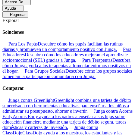
Acerca De
Ayuda
Regresar
Explorar
Soluciones
Para Los Papás
Descubre cómo los papás facilitan las rutinas
diarias y promueven un comportamiento positivo con Junga.
Para
Educadores
Descubra cómo los educadores mejoran el aprendizaje
socioemocional (SEL) gracias a Junga.
Para Terapeutas
Descubra
cómo Junga ayuda a los terapeutas a fomentar entornos positivos en
el hogar.
Para Grupos Sociales
Descubre cómo los grupos sociales
fomentan la participación comunitaria con Junga.
Comparar
Junga contra Greenlight
Greenlight combina una tarjeta de débito
supervisada con herramientas educativas para enseñar a los niños a
administrar su presupuesto, ahorrar e invertir.
Junga contra Acorns
Early
Acorns Early ayuda a los padres a enseñar a sus hijos sobre
educación financiera mediante una tarjeta de débito segura, tareas
domésticas y carteras de inversión.
Junga contra
ClassDojo
ClassDojo ayuda a los maestros, los estudiantes y las