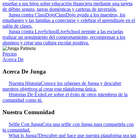
enseñar a sus hijos sobre educación financiera mediante una tarjeta
de débito segura, tareas domésticas y carteras de inversión.
Junga contra ClassDojo
ClassDojo ayuda a los maestros, los
estudiantes y las familias a conectarse y celebrar el aprendizaje en el
salón de clases.
Junga contra LiveSchool
LiveSchool permite a las escuelas
realizar un seguimiento del comportamiento, recompensar a los
alumnos y crear una cultura escolar positiva.
Precios
Acerca De
Acerca De Junga
Nuestra Historia
Conoce los orígenes de Junga y descubre
nuestros objetivos al crear esta plataforma única.
Historias De Éxito
Lee sobre el éxito de otros miembros de la
comunidad como tú.
Nuestra Comunidad
Selfie Con Junga
Crea una selfie con Junga para compartirla con
tu comunidad.
What Is Junga?
Descubre qué hace que nuestra plataforma sea tan