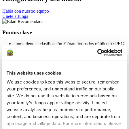
Habla con nuestro equipo
Únete a Junga
Puntos clave
Junga tiene la clasificación E (para todos los públicos) / PEGI
3
Junga está diseñado para que lo configuren y lo administren
los cuidadores adultos.
Nuestro contenido y nuestra experiencia están pensados
principalmente para niños de entre 2 y 15 años, pero Junga
This website uses cookies
pretende ser un espacio acogedor, motivador y adecuado para
todos.
We use cookies to keep this website secure, remember 
Junga está concebido como un espacio positivo y seguro
your preferences, and understand traffic on our public 
donde los Keeper puedan centrarse en el crecimiento, la
resiliencia, la confianza y el desarrollo saludable de sus hijos.
site. We do not use this website to serve ads based on 
Junga no permite contenidos relacionados con temas políticos,
your family’s Junga app or village activity. Limited 
religiosos, de violencia, de apuestas, que provoquen miedo,
website analytics help us improve site performance, 
de consumo de sustancias o que sigan tendencias.
content, and business operations, and are separate from 
Edad Recomendada
app usage and village data. For more information, please 