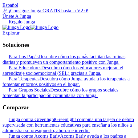
Español
🎉 ¡Consigue Junga GRATIS hasta la V2.0!
Únete A Junga
Regalo Junga
Explorar
Soluciones
Para Los Papás
Descubre cómo los papás facilitan las rutinas
diarias y promueven un comportamiento positivo con Junga.
Para Educadores
Descubra cómo los educadores mejoran el
aprendizaje socioemocional (SEL) gracias a Junga.
Para Terapeutas
Descubra cómo Junga ayuda a los terapeutas a
fomentar entornos positivos en el hogar.
Para Grupos Sociales
Descubre cómo los grupos sociales
fomentan la participación comunitaria con Junga.
Comparar
Junga contra Greenlight
Greenlight combina una tarjeta de débito
supervisada con herramientas educativas para enseñar a los niños a
administrar su presupuesto, ahorrar e invertir.
Junga contra Acorns Early
Acorns Early ayuda a los padres a