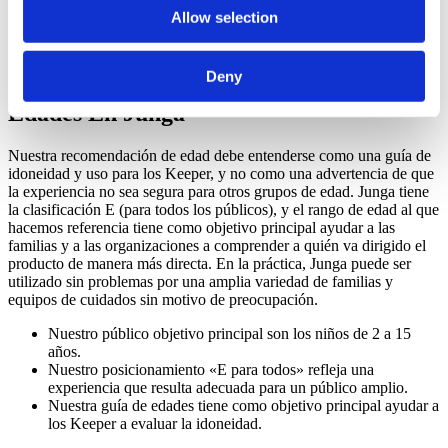
Junga no permite contenidos relacionados con temas políticos,
Allow selection
religiosos, de violencia, de apuestas, que provoquen miedo,
de consumo de sustancias o que sigan tendencias.
Deny
Cómo Funciona La Clasificación Por
Edades En Junga
Nuestra recomendación de edad debe entenderse como una guía de
idoneidad y uso para los Keeper, y no como una advertencia de que
la experiencia no sea segura para otros grupos de edad. Junga tiene
la clasificación E (para todos los públicos), y el rango de edad al que
hacemos referencia tiene como objetivo principal ayudar a las
familias y a las organizaciones a comprender a quién va dirigido el
producto de manera más directa. En la práctica, Junga puede ser
utilizado sin problemas por una amplia variedad de familias y
equipos de cuidados sin motivo de preocupación.
Nuestro público objetivo principal son los niños de 2 a 15
años.
Nuestro posicionamiento «E para todos» refleja una
experiencia que resulta adecuada para un público amplio.
Nuestra guía de edades tiene como objetivo principal ayudar a
los Keeper a evaluar la idoneidad.