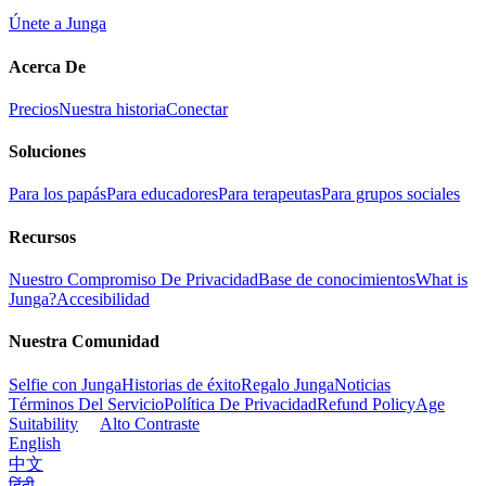
Únete a Junga
Acerca De
Precios
Nuestra historia
Conectar
Soluciones
Para los papás
Para educadores
Para terapeutas
Para grupos sociales
Recursos
Nuestro Compromiso De Privacidad
Base de conocimientos
What is
Junga?
Accesibilidad
Nuestra Comunidad
Selfie con Junga
Historias de éxito
Regalo Junga
Noticias
Términos Del Servicio
Política De Privacidad
Refund Policy
Age
Suitability
Alto Contraste
English
中文
हिंदी