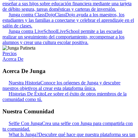
enseñar a sus hijos sobre educación financiera mediante una tarjeta
de débito segura, tareas domésticas y carteras de inversión.
Junga contra ClassDojo
ClassDojo ayuda a los maestros, los
estudiantes y las familias a conectarse y celebrar el aprendizaje en el
salón de clases.
Junga contra LiveSchool
LiveSchool permite a las escuelas
realizar un seguimiento del comportamiento, recompensar a los
alumnos y crear una cultura escolar positiva.
Precios
Acerca De
Acerca De Junga
Nuestra Historia
Conoce los orígenes de Junga y descubre
nuestros objetivos al crear esta plataforma única.
Historias De Éxito
Lee sobre el éxito de otros miembros de la
comunidad como tú.
Nuestra Comunidad
Selfie Con Junga
Crea una selfie con Junga para compartirla con
tu comunidad.
What Is Junga?
Descubre qué hace que nuestra plataforma sea tan