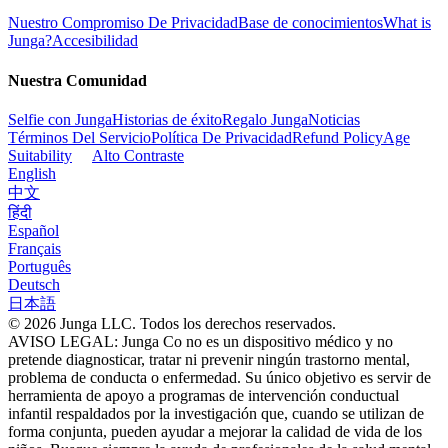
Nuestro Compromiso De Privacidad
Base de conocimientos
What is
Junga?
Accesibilidad
Nuestra Comunidad
Selfie con Junga
Historias de éxito
Regalo Junga
Noticias
Términos Del Servicio
Política De Privacidad
Refund Policy
Age
Suitability
Alto Contraste
English
中文
हिंदी
Español
Français
Português
Deutsch
日本語
© 2026 Junga LLC. Todos los derechos reservados.
AVISO LEGAL: Junga Co no es un dispositivo médico y no
pretende diagnosticar, tratar ni prevenir ningún trastorno mental,
problema de conducta o enfermedad. Su único objetivo es servir de
herramienta de apoyo a programas de intervención conductual
infantil respaldados por la investigación que, cuando se utilizan de
forma conjunta, pueden ayudar a mejorar la calidad de vida de los