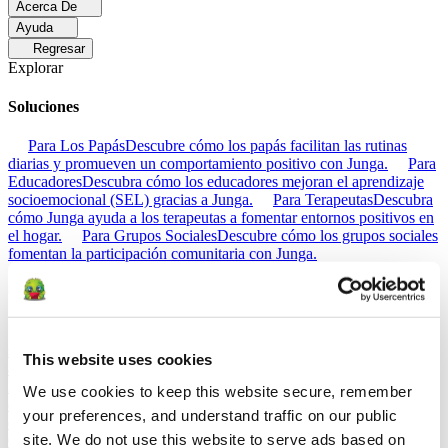
Acerca De
Ayuda
Regresar
Explorar
Soluciones
Para Los Papás
Descubre cómo los papás facilitan las rutinas
diarias y promueven un comportamiento positivo con Junga.
Para
Educadores
Descubra cómo los educadores mejoran el aprendizaje
socioemocional (SEL) gracias a Junga.
Para Terapeutas
Descubra
cómo Junga ayuda a los terapeutas a fomentar entornos positivos en
el hogar.
Para Grupos Sociales
Descubre cómo los grupos sociales
fomentan la participación comunitaria con Junga.
Comparar
Junga contra Greenlight
Greenlight combina una tarjeta de débito
supervisada con herramientas educativas para enseñar a los niños a
This website uses cookies
administrar su presupuesto, ahorrar e invertir.
Junga contra Acorns
Early
Acorns Early ayuda a los padres a enseñar a sus hijos sobre
We use cookies to keep this website secure, remember 
educación financiera mediante una tarjeta de débito segura, tareas
your preferences, and understand traffic on our public 
domésticas y carteras de inversión.
Junga contra
site. We do not use this website to serve ads based on 
ClassDojo
ClassDojo ayuda a los maestros, los estudiantes y las