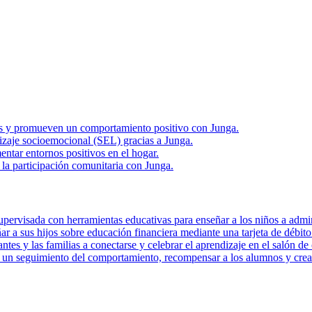
rias y promueven un comportamiento positivo con Junga.
zaje socioemocional (SEL) gracias a Junga.
ntar entornos positivos en el hogar.
la participación comunitaria con Junga.
pervisada con herramientas educativas para enseñar a los niños a admini
r a sus hijos sobre educación financiera mediante una tarjeta de débito 
tes y las familias a conectarse y celebrar el aprendizaje en el salón de 
r un seguimiento del comportamiento, recompensar a los alumnos y crear 