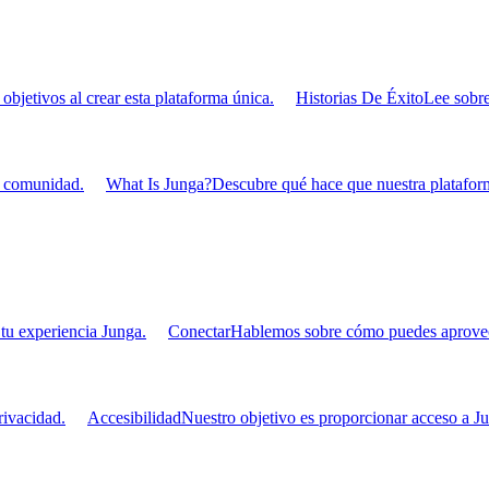
bjetivos al crear esta plataforma única.
Historias De Éxito
Lee sobre
u comunidad.
What Is Junga?
Descubre qué hace que nuestra plataform
tu experiencia Junga.
Conectar
Hablemos sobre cómo puedes aprovecha
ivacidad.
Accesibilidad
Nuestro objetivo es proporcionar acceso a Ju