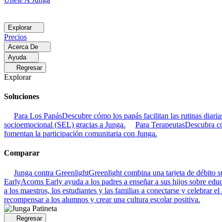
Explorar
Precios
Acerca De
Ayuda
Regresar
Explorar
Soluciones
Para Los Papás
Descubre cómo los papás facilitan las rutinas dia
socioemocional (SEL) gracias a Junga.
Para Terapeutas
Descubra có
fomentan la participación comunitaria con Junga.
Comparar
Junga contra Greenlight
Greenlight combina una tarjeta de débito su
Early
Acorns Early ayuda a los padres a enseñar a sus hijos sobre educa
a los maestros, los estudiantes y las familias a conectarse y celebrar el
recompensar a los alumnos y crear una cultura escolar positiva.
Regresar