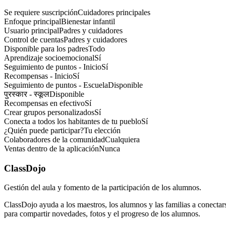
Se requiere suscripción
Cuidadores principales
Enfoque principal
Bienestar infantil
Usuario principal
Padres y cuidadores
Control de cuentas
Padres y cuidadores
Disponible para los padres
Todo
Aprendizaje socioemocional
Sí
Seguimiento de puntos - Inicio
Sí
Recompensas - Inicio
Sí
Seguimiento de puntos - Escuela
Disponible
पुरस्कार - स्कूल
Disponible
Recompensas en efectivo
Sí
Crear grupos personalizados
Sí
Conecta a todos los habitantes de tu pueblo
Sí
¿Quién puede participar?
Tu elección
Colaboradores de la comunidad
Cualquiera
Ventas dentro de la aplicación
Nunca
ClassDojo
Gestión del aula y fomento de la participación de los alumnos.
ClassDojo ayuda a los maestros, los alumnos y las familias a conectar
para compartir novedades, fotos y el progreso de los alumnos.