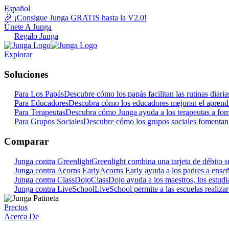
Español
🎉 ¡Consigue Junga GRATIS hasta la V2.0!
Únete A Junga
Regalo Junga
Explorar
Soluciones
Para Los Papás
Descubre cómo los papás facilitan las rutinas dia
Para Educadores
Descubra cómo los educadores mejoran el aprendi
Para Terapeutas
Descubra cómo Junga ayuda a los terapeutas a fome
Para Grupos Sociales
Descubre cómo los grupos sociales fomentan 
Comparar
Junga contra Greenlight
Greenlight combina una tarjeta de débito su
Junga contra Acorns Early
Acorns Early ayuda a los padres a enseña
Junga contra ClassDojo
ClassDojo ayuda a los maestros, los estudian
Junga contra LiveSchool
LiveSchool permite a las escuelas realiza
Precios
Acerca De