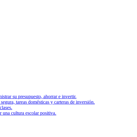
strar su presupuesto, ahorrar e invertir.
segura, tareas domésticas y carteras de inversión.
clases.
una cultura escolar positiva.