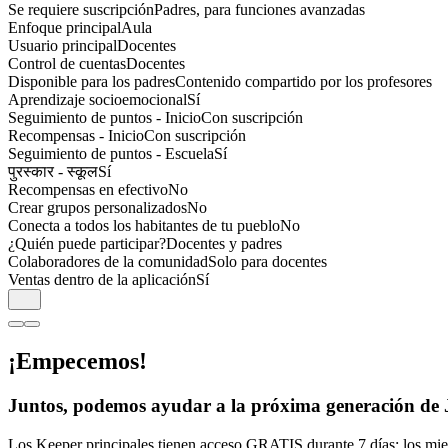
Se requiere suscripción
Padres, para funciones avanzadas
Enfoque principal
Aula
Usuario principal
Docentes
Control de cuentas
Docentes
Disponible para los padres
Contenido compartido por los profesores
Aprendizaje socioemocional
Sí
Seguimiento de puntos - Inicio
Con suscripción
Recompensas - Inicio
Con suscripción
Seguimiento de puntos - Escuela
Sí
पुरस्कार - स्कूल
Sí
Recompensas en efectivo
No
Crear grupos personalizados
No
Conecta a todos los habitantes de tu pueblo
No
¿Quién puede participar?
Docentes y padres
Colaboradores de la comunidad
Solo para docentes
Ventas dentro de la aplicación
Sí
¡Empecemos!
Juntos, podemos ayudar a la próxima generación de Jung
Los Keeper principales tienen acceso GRATIS durante 7 días; los miem