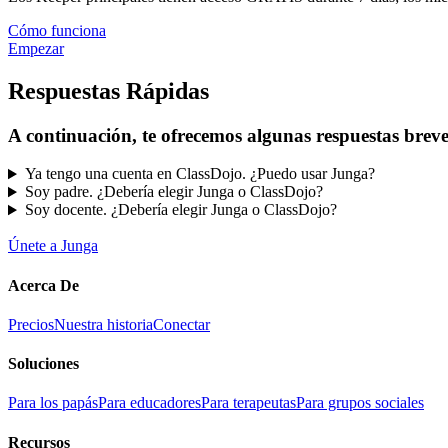
Cómo funciona
Empezar
Respuestas Rápidas
A continuación, te ofrecemos algunas respuestas breve
Ya tengo una cuenta en ClassDojo. ¿Puedo usar Junga?
Soy padre. ¿Debería elegir Junga o ClassDojo?
Soy docente. ¿Debería elegir Junga o ClassDojo?
Únete a Junga
Acerca De
Precios
Nuestra historia
Conectar
Soluciones
Para los papás
Para educadores
Para terapeutas
Para grupos sociales
Recursos