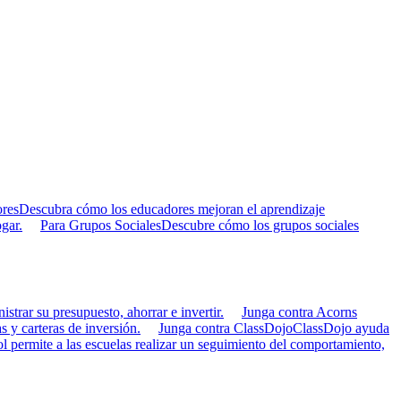
res
Descubra cómo los educadores mejoran el aprendizaje
gar.
Para Grupos Sociales
Descubre cómo los grupos sociales
strar su presupuesto, ahorrar e invertir.
Junga contra Acorns
s y carteras de inversión.
Junga contra ClassDojo
ClassDojo ayuda
 permite a las escuelas realizar un seguimiento del comportamiento,