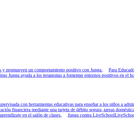
rias y promueven un comportamiento positivo con Junga.
Para Educado
mo Junga ayuda a los terapeutas a fomentar entornos positivos en el ho
pervisada con herramientas educativas para enseñar a los niños a admini
ción financiera mediante una tarjeta de débito segura, tareas doméstica
 aprendizaje en el salón de clases.
Junga contra LiveSchool
LiveSchool