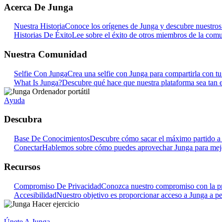
Acerca De Junga
Nuestra Historia
Conoce los orígenes de Junga y descubre nuestros o
Historias De Éxito
Lee sobre el éxito de otros miembros de la com
Nuestra Comunidad
Selfie Con Junga
Crea una selfie con Junga para compartirla con t
What Is Junga?
Descubre qué hace que nuestra plataforma sea tan e
Ayuda
Descubra
Base De Conocimientos
Descubre cómo sacar el máximo partido a 
Conectar
Hablemos sobre cómo puedes aprovechar Junga para mejora
Recursos
Compromiso De Privacidad
Conozca nuestro compromiso con la pr
Accesibilidad
Nuestro objetivo es proporcionar acceso a Junga a pe
Únete A Junga