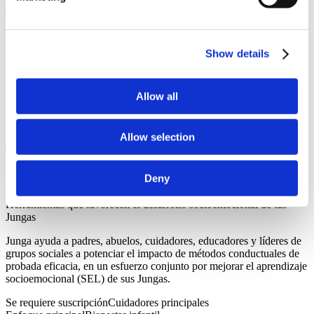
Únete a Junga
Una Comparación Rápida
Show details
A simple vista, Junga y Greenlight pueden parecer similares, pero
existen algunas diferencias clave que hacen que estas dos
Allow all
plataformas sean rivales en el mercado, no competidores directos.
Todos los derechos de autor y marcas registradas pertenecen a sus
respectivos propietarios.
Allow selection
Junga
Deny
Herramientas que favorecen el desarrollo socioemocional de tus
Jungas
Junga ayuda a padres, abuelos, cuidadores, educadores y líderes de
grupos sociales a potenciar el impacto de métodos conductuales de
probada eficacia, en un esfuerzo conjunto por mejorar el aprendizaje
socioemocional (SEL) de sus Jungas.
Se requiere suscripción
Cuidadores principales