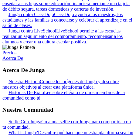
enseñar a sus hijos sobre educación financiera mediante una tarjeta
de débito segura, tareas domésticas y carteras de inversión.
Junga contra ClassDojo
ClassDojo ayuda a los maestros, los
estudiantes y las familias a conectarse y celebrar el aprendizaje en el
salón de clases.
Junga contra LiveSchool
LiveSchool permite a las escuelas
realizar un seguimiento del comportamiento, recompensar a los
alumnos y crear una cultura escolar positiva.
Precios
Acerca De
Acerca De Junga
Nuestra Historia
Conoce los orígenes de Junga y descubre
nuestros objetivos al crear esta plataforma única.
Historias De Éxito
Lee sobre el éxito de otros miembros de la
comunidad como tú.
Nuestra Comunidad
Selfie Con Junga
Crea una selfie con Junga para compartirla con
tu comunidad.
What Is Junga?
Descubre qué hace que nuestra plataforma sea tan