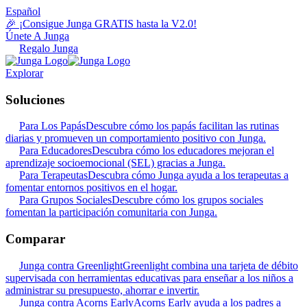
Español
🎉 ¡Consigue Junga GRATIS hasta la V2.0!
Únete A Junga
Regalo Junga
Explorar
Soluciones
Para Los Papás
Descubre cómo los papás facilitan las rutinas
diarias y promueven un comportamiento positivo con Junga.
Para Educadores
Descubra cómo los educadores mejoran el
aprendizaje socioemocional (SEL) gracias a Junga.
Para Terapeutas
Descubra cómo Junga ayuda a los terapeutas a
fomentar entornos positivos en el hogar.
Para Grupos Sociales
Descubre cómo los grupos sociales
fomentan la participación comunitaria con Junga.
Comparar
Junga contra Greenlight
Greenlight combina una tarjeta de débito
supervisada con herramientas educativas para enseñar a los niños a
administrar su presupuesto, ahorrar e invertir.
Junga contra Acorns Early
Acorns Early ayuda a los padres a