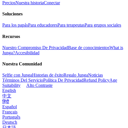
Precios
Nuestra historia
Conectar
Soluciones
Para los papás
Para educadores
Para terapeutas
Para grupos sociales
Recursos
Nuestro Compromiso De Privacidad
Base de conocimientos
What is
Junga?
Accesibilidad
Nuestra Comunidad
Selfie con Junga
Historias de éxito
Regalo Junga
Noticias
Términos Del Servicio
Política De Privacidad
Refund Policy
Age
Suitability
Alto Contraste
English
中文
हिंदी
Español
Français
Português
Deutsch
日本語