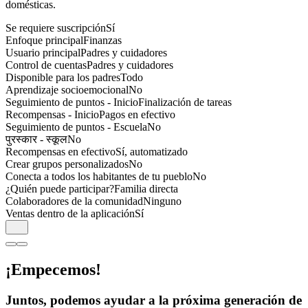
domésticas.
Se requiere suscripción
Sí
Enfoque principal
Finanzas
Usuario principal
Padres y cuidadores
Control de cuentas
Padres y cuidadores
Disponible para los padres
Todo
Aprendizaje socioemocional
No
Seguimiento de puntos - Inicio
Finalización de tareas
Recompensas - Inicio
Pagos en efectivo
Seguimiento de puntos - Escuela
No
पुरस्कार - स्कूल
No
Recompensas en efectivo
Sí, automatizado
Crear grupos personalizados
No
Conecta a todos los habitantes de tu pueblo
No
¿Quién puede participar?
Familia directa
Colaboradores de la comunidad
Ninguno
Ventas dentro de la aplicación
Sí
¡Empecemos!
Juntos, podemos ayudar a la próxima generación de