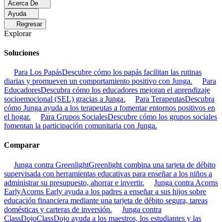
Acerca De
Ayuda
Regresar
Explorar
Soluciones
Para Los Papás
Descubre cómo los papás facilitan las rutinas
diarias y promueven un comportamiento positivo con Junga.
Para
Educadores
Descubra cómo los educadores mejoran el aprendizaje
socioemocional (SEL) gracias a Junga.
Para Terapeutas
Descubra
cómo Junga ayuda a los terapeutas a fomentar entornos positivos en
el hogar.
Para Grupos Sociales
Descubre cómo los grupos sociales
fomentan la participación comunitaria con Junga.
Comparar
Junga contra Greenlight
Greenlight combina una tarjeta de débito
supervisada con herramientas educativas para enseñar a los niños a
administrar su presupuesto, ahorrar e invertir.
Junga contra Acorns
Early
Acorns Early ayuda a los padres a enseñar a sus hijos sobre
educación financiera mediante una tarjeta de débito segura, tareas
domésticas y carteras de inversión.
Junga contra
ClassDojo
ClassDojo ayuda a los maestros, los estudiantes y las