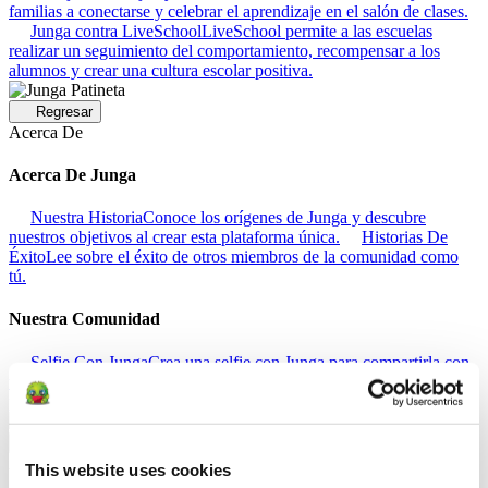
familias a conectarse y celebrar el aprendizaje en el salón de clases.
Junga contra LiveSchool
LiveSchool permite a las escuelas
realizar un seguimiento del comportamiento, recompensar a los
alumnos y crear una cultura escolar positiva.
Regresar
Acerca De
Acerca De Junga
Nuestra Historia
Conoce los orígenes de Junga y descubre
nuestros objetivos al crear esta plataforma única.
Historias De
Éxito
Lee sobre el éxito de otros miembros de la comunidad como
tú.
Nuestra Comunidad
Selfie Con Junga
Crea una selfie con Junga para compartirla con
tu comunidad.
What Is Junga?
Descubre qué hace que nuestra
plataforma sea tan especial.
Regresar
Ayuda
This website uses cookies