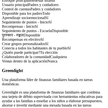
Enfoque principal
Bienestar infantil
Usuario principal
Padres y cuidadores
Control de cuentas
Padres y cuidadores
Disponible para los padres
Todo
Aprendizaje socioemocional
Sí
Seguimiento de puntos - Inicio
Sí
Recompensas - Inicio
Sí
Seguimiento de puntos - Escuela
Disponible
पुरस्कार - स्कूल
Disponible
Recompensas en efectivo
Sí
Crear grupos personalizados
Sí
Conecta a todos los habitantes de tu pueblo
Sí
¿Quién puede participar?
Tu elección
Colaboradores de la comunidad
Cualquiera
Ventas dentro de la aplicación
Nunca
Greenlight
Una plataforma líder de finanzas familiares basada en tareas
domésticas.
Greenlight es una plataforma de finanzas familiares que combina
una tarjeta de débito supervisada con herramientas educativas para
ayudar a las familias a enseñar a los niños a elaborar presupuestos,
ahorrar e invertir mediante una mesada basada en las tareas