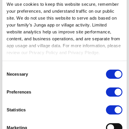
We use cookies to keep this website secure, remember 
Descubra
your preferences, and understand traffic on our public 
Base De Conocimientos
Descubre cómo sacar el máximo partido
site. We do not use this website to serve ads based on 
a tu experiencia Junga.
Conectar
Hablemos sobre cómo puedes
your family’s Junga app or village activity. Limited 
aprovechar Junga para mejorar tus rutinas diarias.
website analytics help us improve site performance, 
Recursos
content, and business operations, and are separate from 
app usage and village data. For more information, please 
Compromiso De Privacidad
Conozca nuestro compromiso con la
review our Privacy Policy and Privacy Pledge.
privacidad.
Accesibilidad
Nuestro objetivo es proporcionar acceso
a Junga a personas de todas las capacidades.
Consent
Iniciar Sesión
Necessary
Únete a Junga
Selection
Junga Contra Greenlight
Preferences
Descubre en qué se parecen y en qué se
Statistics
diferencian estas dos plataformas.
Habla con nuestro equipo
Marketing