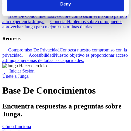
Deny
Descubra
Base De Conocimientos
Descubre cómo sacar el máximo partido
a tu experiencia Junga.
Conectar
Hablemos sobre cómo puedes
aprovechar Junga para mejorar tus rutinas diarias.
Recursos
Compromiso De Privacidad
Conozca nuestro compromiso con la
privacidad.
Accesibilidad
Nuestro objetivo es proporcionar acceso
a Junga a personas de todas las capacidades.
Iniciar Sesión
Únete a Junga
Base De Conocimientos
Encuentra respuestas a preguntas sobre
Junga.
Cómo funciona