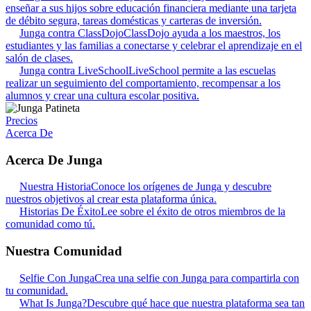
enseñar a sus hijos sobre educación financiera mediante una tarjeta
de débito segura, tareas domésticas y carteras de inversión.
Junga contra ClassDojo
ClassDojo ayuda a los maestros, los
estudiantes y las familias a conectarse y celebrar el aprendizaje en el
salón de clases.
Junga contra LiveSchool
LiveSchool permite a las escuelas
realizar un seguimiento del comportamiento, recompensar a los
alumnos y crear una cultura escolar positiva.
Precios
Acerca De
Acerca De Junga
Nuestra Historia
Conoce los orígenes de Junga y descubre
nuestros objetivos al crear esta plataforma única.
Historias De Éxito
Lee sobre el éxito de otros miembros de la
comunidad como tú.
Nuestra Comunidad
Selfie Con Junga
Crea una selfie con Junga para compartirla con
tu comunidad.
What Is Junga?
Descubre qué hace que nuestra plataforma sea tan