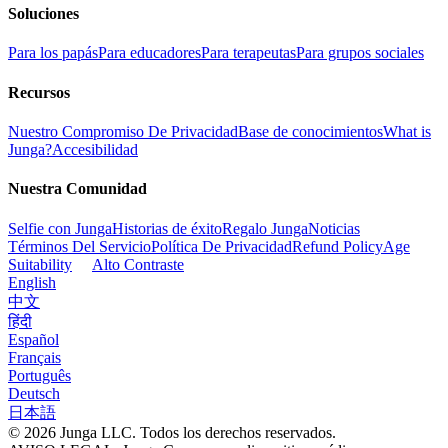
Soluciones
Para los papás
Para educadores
Para terapeutas
Para grupos sociales
Recursos
Nuestro Compromiso De Privacidad
Base de conocimientos
What is
Junga?
Accesibilidad
Nuestra Comunidad
Selfie con Junga
Historias de éxito
Regalo Junga
Noticias
Términos Del Servicio
Política De Privacidad
Refund Policy
Age
Suitability
Alto Contraste
English
中文
हिंदी
Español
Français
Português
Deutsch
日本語
© 2026 Junga LLC. Todos los derechos reservados.