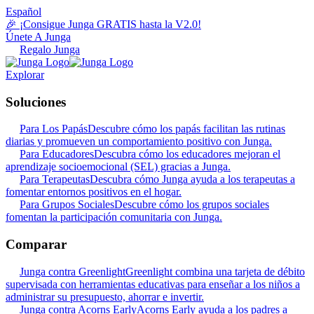
Español
🎉 ¡Consigue Junga GRATIS hasta la V2.0!
Únete A Junga
Regalo Junga
Explorar
Soluciones
Para Los Papás
Descubre cómo los papás facilitan las rutinas
diarias y promueven un comportamiento positivo con Junga.
Para Educadores
Descubra cómo los educadores mejoran el
aprendizaje socioemocional (SEL) gracias a Junga.
Para Terapeutas
Descubra cómo Junga ayuda a los terapeutas a
fomentar entornos positivos en el hogar.
Para Grupos Sociales
Descubre cómo los grupos sociales
fomentan la participación comunitaria con Junga.
Comparar
Junga contra Greenlight
Greenlight combina una tarjeta de débito
supervisada con herramientas educativas para enseñar a los niños a
administrar su presupuesto, ahorrar e invertir.
Junga contra Acorns Early
Acorns Early ayuda a los padres a