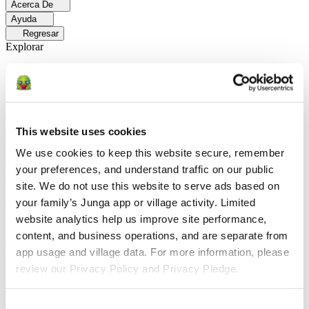
Acerca De
Ayuda
Regresar
Explorar
Soluciones
Para Los Papás
Descubre cómo los papás facilitan las rutinas
diarias y promueven un comportamiento positivo con Junga.
Para
Educadores
Descubra cómo los educadores mejoran el aprendizaje
This website uses cookies
socioemocional (SEL) gracias a Junga.
Para Terapeutas
Descubra
cómo Junga ayuda a los terapeutas a fomentar entornos positivos en
We use cookies to keep this website secure, remember 
el hogar.
Para Grupos Sociales
Descubre cómo los grupos sociales
your preferences, and understand traffic on our public 
fomentan la participación comunitaria con Junga.
site. We do not use this website to serve ads based on 
Comparar
your family’s Junga app or village activity. Limited 
website analytics help us improve site performance, 
Junga contra Greenlight
Greenlight combina una tarjeta de débito
content, and business operations, and are separate from 
supervisada con herramientas educativas para enseñar a los niños a
app usage and village data. For more information, please 
administrar su presupuesto, ahorrar e invertir.
Junga contra Acorns
Early
Acorns Early ayuda a los padres a enseñar a sus hijos sobre
review our Privacy Policy and Privacy Pledge.
educación financiera mediante una tarjeta de débito segura, tareas
domésticas y carteras de inversión.
Junga contra
ClassDojo
ClassDojo ayuda a los maestros, los estudiantes y las
Consent